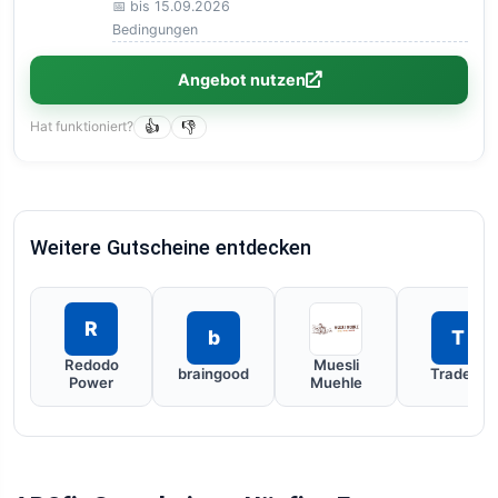
📅 bis 15.09.2026
Bedingungen
Angebot nutzen
Hat funktioniert?
👍
👎
Weitere Gutscheine entdecken
R
b
T
Redodo
Muesli
braingood
Tradelle
Power
Muehle