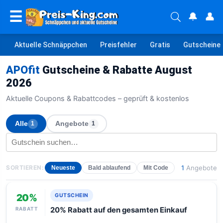
☰
🔔
👤
Aktuelle Schnäppchen
Preisfehler
Gratis
Gutscheine
APOfit
Gutscheine & Rabatte August
2026
Aktuelle Coupons & Rabattcodes – geprüft & kostenlos
Alle
Angebote
1
1
SORTIEREN:
1
Angebote
Neueste
Bald ablaufend
Mit Code
20%
GUTSCHEIN
RABATT
20% Rabatt auf den gesamten Einkauf