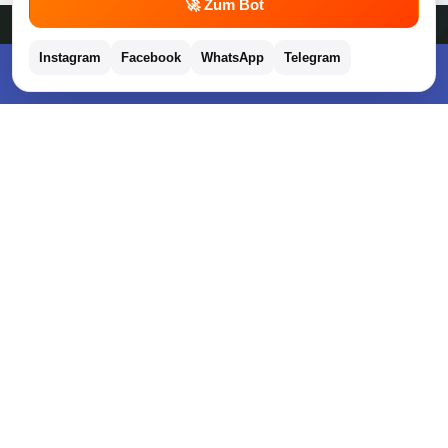
💬
🚀 Zum Bot
Apps und Bewertungen
Instagram
Facebook
WhatsApp
Telegram
Kostenlose App im Play Store downloaden
Du willst keinen Deal mehr verpassen?
Dann lade unsere Gratis App herunter.
⭐
4,7/5
im App Store
⭐
4,5/5
bei Google Play
|
4,9/5
Trustpilot
⭐
4,9/5
auf Google
|
Keine Lust Schnäppchen zu suchen?
Preis King ist euer Schnäppchen-Blog
und bietet euch jeden Tag
aktuelle Angebote,
Gratisartikel
, aktuelle
Rabattcodes
, Preisfehler,
Cashback
und vieles mehr.
Angebote können kurz nach Veröffentlichung vergriffen sein. Irrtümer
und Preisänderungen sind vorbehalten. Alle Preise werden vor der
Veröffentlichung redaktionell durch uns geprüft. Es besteht kein