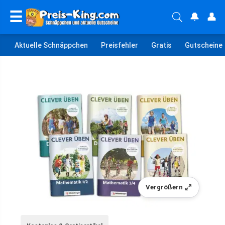
☰
🔔
👤
Aktuelle Schnäppchen
Preisfehler
Gratis
Gutscheine
Vergrößern