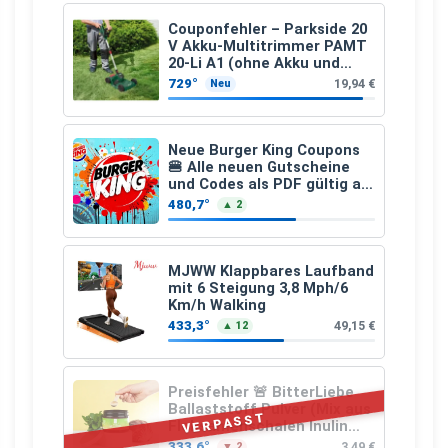
Couponfehler – Parkside 20
V Akku-Multitrimmer PAMT
20-Li A1 (ohne Akku und
Ladegerät)
729°
19,94 €
Neu
Neue Burger King Coupons
🍔 Alle neuen Gutscheine
und Codes als PDF gültig ab
25.07.2026 bis 04.09.2026
480,7°
▲ 2
MJWW Klappbares Laufband
mit 6 Steigung 3,8 Mph/6
Km/h Walking
433,3°
49,15 €
▲ 12
Preisfehler 🚨 BitterLiebe
Ballaststoff Pulver (Mix aus
VERPASST
Flohsamenschalen Inulin
(Präbiotika) Leinsamen &
333,6°
3,49 €
▼ 2