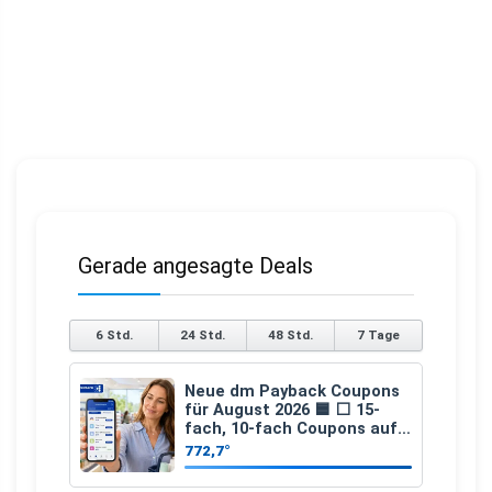
Gerade angesagte Deals
6 Std.
24 Std.
48 Std.
7 Tage
Neue dm Payback Coupons
für August 2026 🟦 ⬜ 15-
fach, 10-fach Coupons auf
den gesamten Einkauf ab 2
772,7°
€