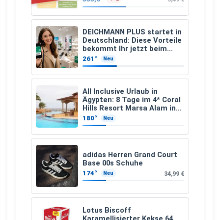
Apfelfaser)
DEICHMANN PLUS startet in
Deutschland: Diese Vorteile
bekommt Ihr jetzt beim
Schuhkauf
261°
Neu
All Inclusive Urlaub in
Ägypten: 8 Tage im 4* Coral
Hills Resort Marsa Alam inkl.
Flüge ab 299 € p.P.
180°
Neu
adidas Herren Grand Court
Base 00s Schuhe
174°
34,99 €
Neu
Lotus Biscoff
Karamellisierter Kekse 64