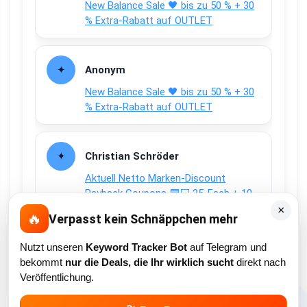
New Balance Sale 🖤 bis zu 50 % + 30
% Extra-Rabatt auf OUTLET
Anonym
New Balance Sale 🖤 bis zu 50 % + 30
% Extra-Rabatt auf OUTLET
Christian Schröder
Aktuell Netto Marken-Discount
Payback Coupons 🟦⬜ 25-Fach + 10-
fach Coupons auf den gesamten
×
🔥
Verpasst kein Schnäppchen mehr
Einkauf
Nutzt unseren
Keyword Tracker Bot
auf Telegram und
bekommt
nur die Deals, die Ihr wirklich sucht
direkt nach
Veröffentlichung.