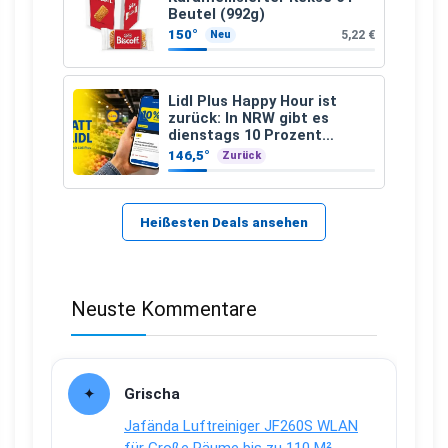
Beutel (992g)
150°
5,22 €
Neu
Lidl Plus Happy Hour ist
zurück: In NRW gibt es
dienstags 10 Prozent
Rabatt
146,5°
Zurück
Heißesten Deals ansehen
Neuste Kommentare
Grischa
Jafända Luftreiniger JF260S WLAN