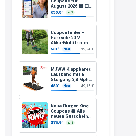
Coupons für
↩
August 2026 🟦 ⬜
15-fach, 10-fach
650,8°
▲ 1
Katalin
Coupons auf den
gesamten Einkauf
Hallo, ich habe ein Problem.
ab 2 €
Couponfehler –
13:09
Parkside 20 V
↩
Akku-Multitrimmer
PAMT 20-Li A1
531°
19,94 €
Neu
(ohne Akku und
Katalin
Ladegerät)
wie löse ich mein Gutschein ein,
MJWW Klappbares
was bereits bezahlt worden ist?
Laufband mit 6
Steigung 3,8 Mph/6
13:10
Km/h Walking
480°
49,15 €
Neu
↩
Grischa
Neue Burger King
@Katalin Bei welchen Shop ?
Coupons 🍔 Alle
neuen Gutscheine
Allgemein kann man keine
und Codes als PDF
375,9°
▲ 2
gültig ab 25.07.2026
Gutscheine nach einem Kauf
bis 04.09.2026
einlösen, soweit ich weiß. Man