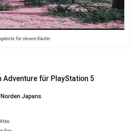
ngebote für clevere Käufer
n Adventure für PlayStation 5
m Norden Japans
 Atsu
en Ezo