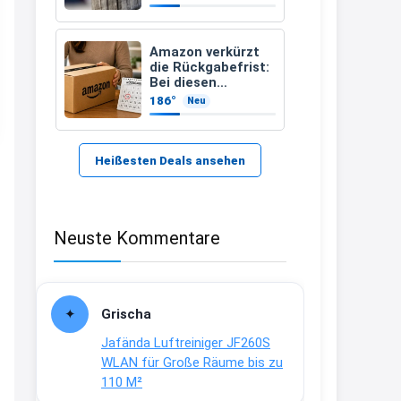
Kindersuchband
der DLRG
21:37
↩
Amazon verkürzt
die Rückgabefrist:
Kerstin
Bei diesen
Bestellungen
186°
Neu
Bei EDEKA
müsst Ihr schneller
handeln
21:37
↩
Heißesten Deals ansehen
Joachim
Haribo Roadshow / 100 Orte / ab
Neuste Kommentare
29.07
www.haribo.com/de-
de/aktuelles...
13:04
Grischa
↩
Jafända Luftreiniger JF260S
Joachim
WLAN für Große Räume bis zu
110 M²
Ab diesem Jahr gibt es keine