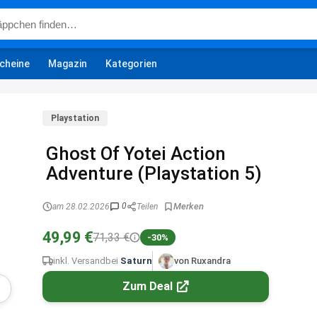
cheine
Magazin
Kategorien
Playstation
Ghost Of Yotei Action
Adventure (Playstation 5)
0
am 28.02.2026
Teilen
49,99 €
71,33 €
-30%
inkl. Versand
bei
Saturn
von Ruxandra
Zum Deal