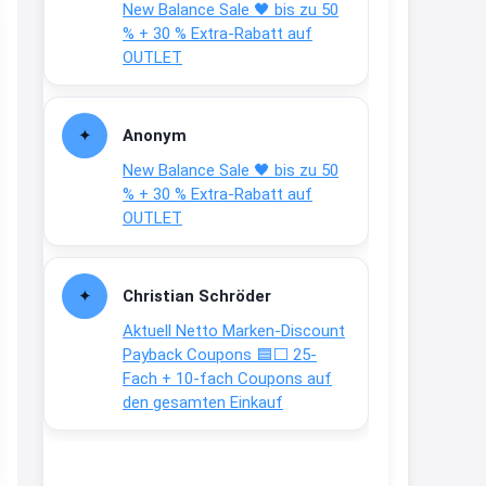
New Balance Sale 🖤 bis zu 50
Text weiter unten
% + 30 % Extra-Rabatt auf
shop.bioeg.de/aufkleber-
OUTLET
achtun...
2:24
Anonym
↩
New Balance Sale 🖤 bis zu 50
Joachim
% + 30 % Extra-Rabatt auf
OUTLET
Gratis personalisierte 7-Tage
Ration Micronährstoffe/ Vitamine
www.dunatura.com/free-trial...
Christian Schröder
2:28
Aktuell Netto Marken-Discount
↩
Payback Coupons 🟦⬜ 25-
Fach + 10-fach Coupons auf
Joachim
den gesamten Einkauf
Gratis 11 versch. Orthomol
Proben
www.orthomol.com/de-
de/service...