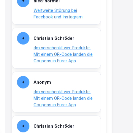
alea-normai
21:27
Weltweite Störung bei
↩
Facebook und Instagram
Joachim
Gratis medizinische Zahncreme
Christian Schröder
www.meineapotheke.de/
dm verschenkt vier Produkte:
2:19
Mit einem QR-Code landen die
↩
Coupons in Eurer App
Joachim
Gratis Lindani Lineal
Anonym
www.linda.de/vorteile/coupons/...
dm verschenkt vier Produkte:
2:21
Mit einem QR-Code landen die
↩
Coupons in Eurer App
Joachim
Gratis Hitzewarn-Aufkleber /
Christian Schröder
verfärbt sich ab 28 Grad /siehe