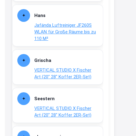
Fielmann-Blinkis mehr / wurde
dauerhaft eingestellt
Hans
www.fielmann-
Jafända Luftreiniger JF260S
group.com/blinkis...
WLAN für Große Räume bis zu
13:44
110 M²
↩
Christian Schröder
Grischa
@Joachim Moin Joachim, schön
VERTICAL STUDIO X Fischer
dich zu sehen, alles gut?
Art (20″ 28″ Koffer 2ER-Set)
15:01
↩
Seestern
Joachim
VERTICAL STUDIO X Fischer
An 01.08. / Sensodyne Rabatt 3€
Art (20″ 28″ Koffer 2ER-Set)
/ max. 15.000
www.erlebe-
haleon.de/#aktuelle...