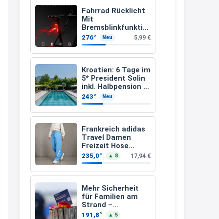
müsste schon stornieren und
Fahrrad Rücklicht
Mit
nochmal bestellen, da man
Bremsblinkfunktio
n (StVZO
Rabattcodes oder auch
276°
5,99 €
Neu
zugelassenen)
Geschenkgutscheine im
Warenkorb oder an der Kasse
Kroatien: 6 Tage im
VOR dem Kauf einlösen kann.
5* President Solin
inkl. Halbpension &
17:06
Flug ab 458 € pro
243°
Neu
Person
↩
Kerstin
Frankreich adidas
Travel Damen
Och siche den Gutschein
Freizeit Hose
fürmeggelebaguetts
JC8618 (Gr. 2XS bis
235,0°
17,94 €
▲ 8
3XL)
21:36
↩
Mehr Sicherheit
für Familien am
Kerstin
Strand –
kostenloses
Meggle bagett Gutschein code
191,8°
▲ 5