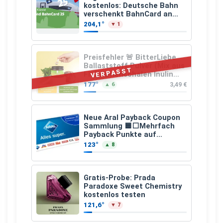
kostenlos: Deutsche Bahn
verschenkt BahnCard an
Kinder und Jugendliche
204,1°
▼ 1
Preisfehler 🚨 BitterLiebe
Ballaststoff Pulver (Mix aus
VERPASST
Flohsamenschalen Inulin
(Präbiotika) Leinsamen &
177°
3,49 €
▲ 6
Apfelfaser)
Neue Aral Payback Coupon
Sammlung 🟦⬜Mehrfach
Payback Punkte auf
Kraftstoffe und Erdgas
123°
▲ 8
Gratis-Probe: Prada
Paradoxe Sweet Chemistry
kostenlos testen
121,6°
▼ 7