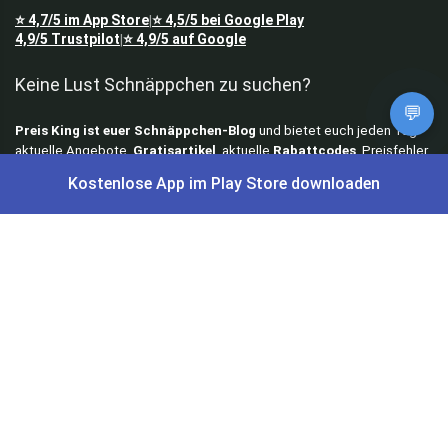
⭐
4,7/5
im App Store
⭐
4,5/5
bei Google Play
|
4,9/5
Trustpilot
⭐
4,9/5
auf Google
|
Keine Lust Schnäppchen zu suchen?
💬
Preis King ist euer Schnäppchen-Blog
und bietet euch jeden Tag
aktuelle Angebote,
Gratisartikel
, aktuelle
Rabattcodes
, Preisfehler,
Cashback
und vieles mehr.
Kostenlose App im Play Store downloaden
Angebote können kurz nach Veröffentlichung vergriffen sein. Irrtümer
und Preisänderungen sind vorbehalten. Alle Preise werden vor der
Veröffentlichung redaktionell durch uns geprüft. Es besteht kein
rechtlicher Anspruch auf den ausgeschriebenen Preis.
Schnäppchen & Angebote
Alle Schnäppchen