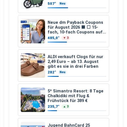
schicken Farben LF: 0.43, 36
507°
Neu
Monate, Bereitstellung:
159,00 €, 2.500 km/Jahr)
Neue dm Payback Coupons
für August 2026 🟦 ⬜ 15-
fach, 10-fach Coupons auf
den gesamten Einkauf ab 2
485,0°
▼ 3
€
ALDI verkauft Clogs für nur
2,49 Euro – ab 13. August
gibt es sie in drei Farben
282°
Neu
5* Simantro Resort: 8 Tage
Chalkidiki mit Flug &
Frühstück für 389 €
235,7°
▲ 3
Jugend BahnCard 25