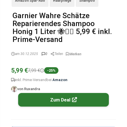
Amazon Spar-Abo
Haarpflege
Shampoo
Garnier Wahre Schätze
Reparierendes Shampoo
Honig 1 Liter 🐝💆‍♀️ 5,99 € inkl.
Prime-Versand
am 30.12.2025
0
Teilen
5,99 €
7,99 €
-25%
inkl. Prime-Versand
bei
Amazon
von Ruxandra
Zum Deal