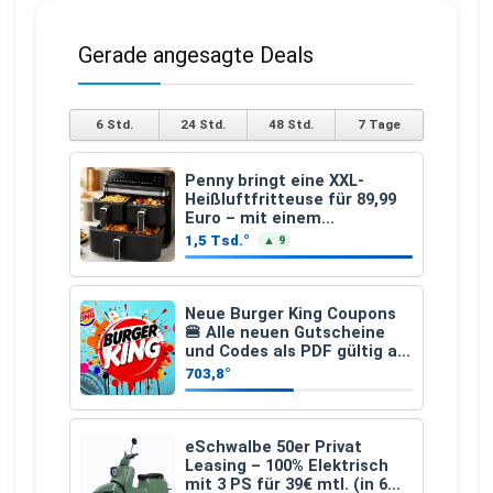
Gerade angesagte Deals
6 Std.
24 Std.
48 Std.
7 Tage
Penny bringt eine XXL-
Heißluftfritteuse für 89,99
Euro – mit einem
besonderen Vorteil
1,5 Tsd.°
▲ 9
Neue Burger King Coupons
🍔 Alle neuen Gutscheine
und Codes als PDF gültig ab
25.07.2026 bis 04.09.2026
703,8°
eSchwalbe 50er Privat
Leasing – 100% Elektrisch
mit 3 PS für 39€ mtl. (in 6