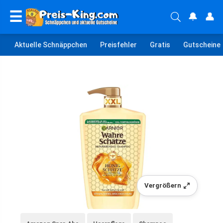
☰
🔔
👤
Aktuelle Schnäppchen
Preisfehler
Gratis
Gutscheine
Vergrößern