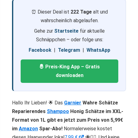
⏰ Dieser Deal ist
222 Tage
alt und
wahrscheinlich abgelaufen.
Gehe zur
Startseite
für aktuelle
Schnäppchen – oder folge uns:
Facebook
|
Telegram
|
WhatsApp
🤴 Preis-King App – Gratis
downloaden
Hallo Ihr Lieben! 🌟 Das
Garnier
Wahre Schätze
Reparierendes
Shampoo
Honig Schätze im XXL-
Format von 1L gibt es jetzt zum Preis von 5,99€
im
Amazon
Spar-Abo!
Normalerweise kostet
dieses Haarwunder lokal
7,99 €.
🐝💆‍♀️. Und keine