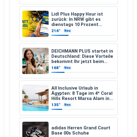
Lidl Plus Happy Hour ist
zurück: In NRW gibt es
dienstags 10 Prozent
Rabatt
216°
Neu
DEICHMANN PLUS startet in
Deutschland: Diese Vorteile
bekommt Ihr jetzt beim
Schuhkauf
168°
Neu
All Inclusive Urlaub in
Ägypten: 8 Tage im 4* Coral
Hills Resort Marsa Alam inkl.
Flüge ab 299 € p.P.
135°
Neu
adidas Herren Grand Court
Base 00s Schuhe