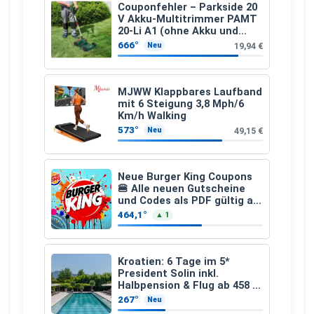
Couponfehler – Parkside 20
V Akku-Multitrimmer PAMT
20-Li A1 (ohne Akku und
Ladegerät)
666°
19,94 €
Neu
MJWW Klappbares Laufband
mit 6 Steigung 3,8 Mph/6
Km/h Walking
573°
49,15 €
Neu
Neue Burger King Coupons
🍔 Alle neuen Gutscheine
und Codes als PDF gültig ab
25.07.2026 bis 04.09.2026
464,1°
▲ 1
Kroatien: 6 Tage im 5*
President Solin inkl.
Halbpension & Flug ab 458 €
pro Person
267°
Neu