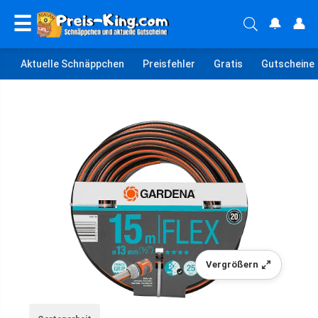
☰
🔔
👤
Aktuelle Schnäppchen
Preisfehler
Gratis
Gutscheine
Vergrößern