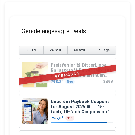
Gerade angesagte Deals
6 Std.
24 Std.
48 Std.
7 Tage
Preisfehler 🚨 BitterLiebe
Ballaststoff Pulver (Mix aus
VERPASST
Flohsamenschalen Inulin
(Präbiotika) Leinsamen &
798,2°
3,49 €
Neu
Apfelfaser)
Neue dm Payback Coupons
für August 2026 🟦 ⬜ 15-
fach, 10-fach Coupons auf
den gesamten Einkauf ab 2
725,3°
▼ 1
€