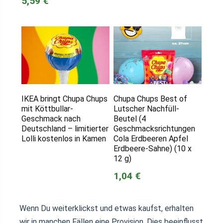
5,59 €
IKEA bringt Chupa Chups
Chupa Chups Best of
mit Köttbullar-
Lutscher Nachfüll-
Geschmack nach
Beutel (4
Deutschland – limitierter
Geschmacksrichtungen
Lolli kostenlos in Kamen
Cola Erdbeeren Apfel
Erdbeere-Sahne) (10 x
12 g)
1,04 €
Wenn Du weiterklickst und etwas kaufst, erhalten
wir in manchen Fällen eine Provision. Dies beeinflusst