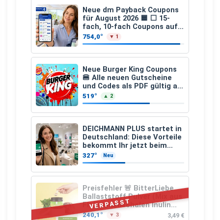
Neue dm Payback Coupons
für August 2026 🟦 ⬜ 15-
fach, 10-fach Coupons auf
den gesamten Einkauf ab 2
754,0°
▼ 1
€
Neue Burger King Coupons
🍔 Alle neuen Gutscheine
und Codes als PDF gültig ab
25.07.2026 bis 04.09.2026
519°
▲ 2
DEICHMANN PLUS startet in
Deutschland: Diese Vorteile
bekommt Ihr jetzt beim
Schuhkauf
327°
Neu
Preisfehler 🚨 BitterLiebe
Ballaststoff Pulver (Mix aus
VERPASST
Flohsamenschalen Inulin
(Präbiotika) Leinsamen &
240,1°
3,49 €
▼ 3