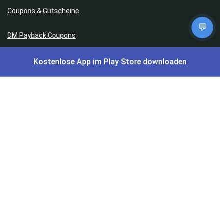
Coupons & Gutscheine
💬
DM Payback Coupons
Aral Payback Coupons
Kostenlose App im Play Store downloaden
Edeka Payback Coupon
Burger King Gutscheine
Preisfehler, Gratisartikel, Cashback & Events
Preisfehler aktuell
Gratisartikel