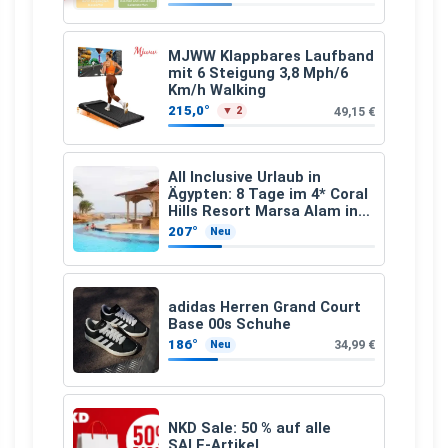
Apfelfaser)
MJWW Klappbares Laufband
mit 6 Steigung 3,8 Mph/6
Km/h Walking
215,0°
49,15 €
▼ 2
All Inclusive Urlaub in
Ägypten: 8 Tage im 4* Coral
Hills Resort Marsa Alam inkl.
Flüge ab 299 € p.P.
207°
Neu
adidas Herren Grand Court
Base 00s Schuhe
186°
34,99 €
Neu
NKD Sale: 50 % auf alle
SALE-Artikel