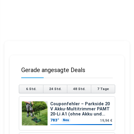
Gerade angesagte Deals
6 Std.
24 Std.
48 Std.
7 Tage
Couponfehler – Parkside 20
V Akku-Multitrimmer PAMT
20-Li A1 (ohne Akku und
Ladegerät)
783°
19,94 €
Neu