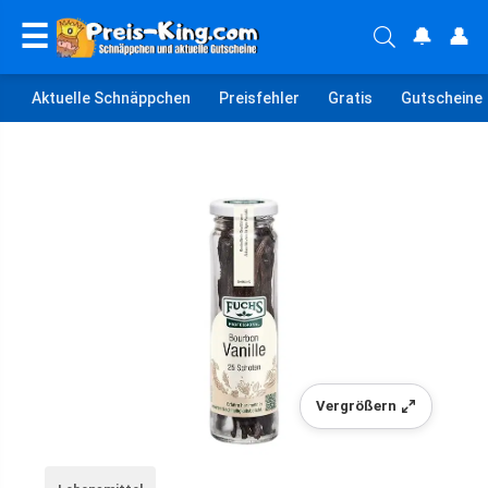
☰
🔔
👤
Aktuelle Schnäppchen
Preisfehler
Gratis
Gutscheine
Vergrößern