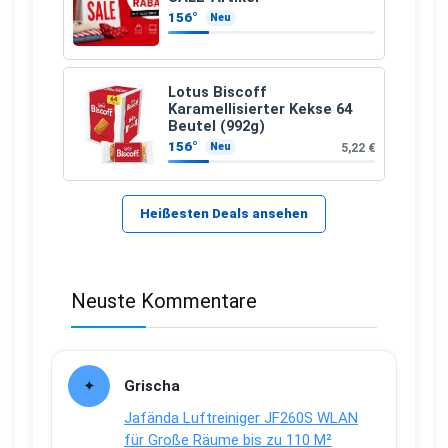
156°
Neu
Lotus Biscoff
Karamellisierter Kekse 64
Beutel (992g)
156°
5,22 €
Neu
Heißesten Deals ansehen
Neuste Kommentare
Grischa
Jafända Luftreiniger JF260S WLAN
für Große Räume bis zu 110 M²