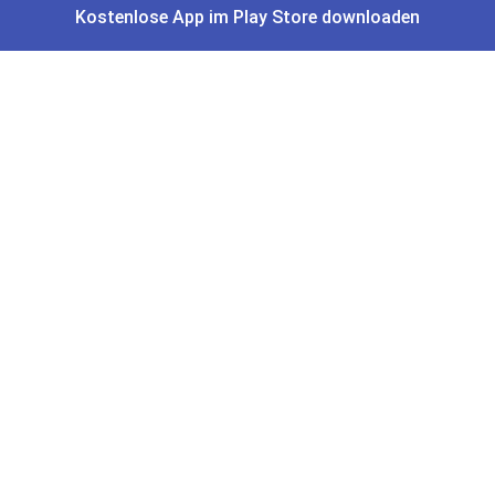
Kostenlose App im Play Store downloaden
Aral Payback Coupons
Edeka Payback Coupon
Burger King Gutscheine
Preisfehler, Gratisartikel, Cashback & Events
Preisfehler aktuell
Gratisartikel
Cashback Deals