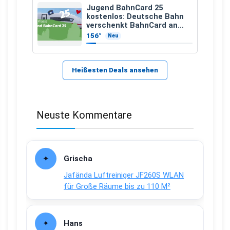
Jugend BahnCard 25
kostenlos: Deutsche Bahn
verschenkt BahnCard an
Kinder und Jugendliche
156°
Neu
Heißesten Deals ansehen
Neuste Kommentare
Grischa
Jafända Luftreiniger JF260S WLAN
für Große Räume bis zu 110 M²
Hans