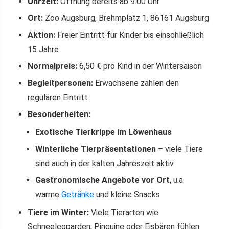
Uhrzeit:
Öffnung bereits ab 9:00 Uhr
Ort:
Zoo Augsburg, Brehmplatz 1, 86161 Augsburg
Aktion:
Freier Eintritt für Kinder bis einschließlich
15 Jahre
Normalpreis:
6,50 € pro Kind in der Wintersaison
Begleitpersonen:
Erwachsene zahlen den
regulären Eintritt
Besonderheiten:
Exotische Tierkrippe im Löwenhaus
Winterliche Tierpräsentationen
– viele Tiere
sind auch in der kalten Jahreszeit aktiv
Gastronomische Angebote vor Ort
, u.a.
warme
Getränke
und kleine Snacks
Tiere im Winter:
Viele Tierarten wie
Schneeleoparden, Pinguine oder Eisbären fühlen