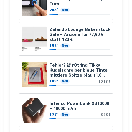
Euro
243°
Neu
Zalando Lounge Birkenstock
Sale – Arizona für 77,90 €
statt 120 €
192°
Neu
Fehler? 🚨 rOtring Tikky-
Kugelschreiber blaue Tinte
mittlere Spitze blau (1,0
mm – 12 Stück)
183°
10,13 €
Neu
Intenso Powerbank XS10000
– 10000 mAh
177°
8,98 €
Neu