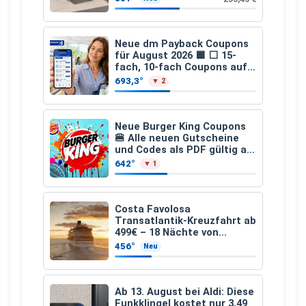
Neue dm Payback Coupons
für August 2026 🟦 ⬜ 15-
fach, 10-fach Coupons auf
den gesamten Einkauf ab 2
693,3°
▼ 2
€
Neue Burger King Coupons
🍔 Alle neuen Gutscheine
und Codes als PDF gültig ab
25.07.2026 bis 04.09.2026
642°
▼ 1
Costa Favolosa
Transatlantik-Kreuzfahrt ab
499€ – 18 Nächte von
Hamburg nach Guadeloupe
456°
Neu
Ab 13. August bei Aldi: Diese
Funkklingel kostet nur 3,49