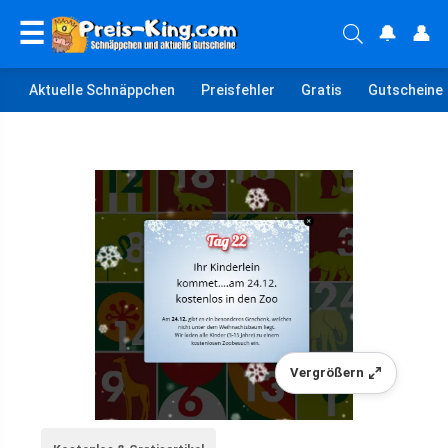
☰
🔔
👤
Aktuelle Schnäppchen
Preisfehler
Gratis
Gutscheine
Vergrößern