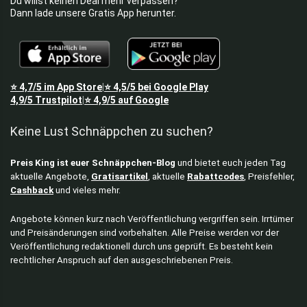
Du willst keinen Deal mehr verpassen?
Dann lade unsere Gratis App herunter.
⭐
4,7/5
im App Store
⭐
4,5/5
bei Google Play
|
4,9/5
Trustpilot
⭐
4,9/5
auf Google
|
Keine Lust Schnäppchen zu suchen?
Preis King ist euer Schnäppchen-Blog
und bietet euch jeden Tag
aktuelle Angebote,
Gratisartikel
, aktuelle
Rabattcodes
, Preisfehler,
Cashback
und vieles mehr.
Angebote können kurz nach Veröffentlichung vergriffen sein. Irrtümer
und Preisänderungen sind vorbehalten. Alle Preise werden vor der
Veröffentlichung redaktionell durch uns geprüft. Es besteht kein
rechtlicher Anspruch auf den ausgeschriebenen Preis.