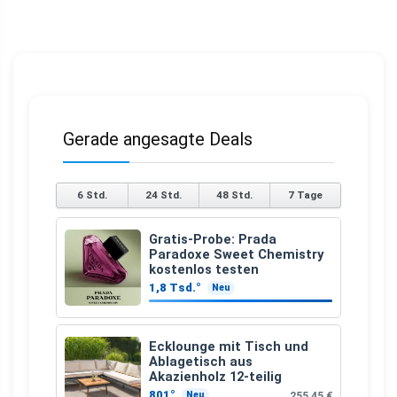
Gerade angesagte Deals
6 Std.
24 Std.
48 Std.
7 Tage
Gratis-Probe: Prada
Paradoxe Sweet Chemistry
kostenlos testen
1,8 Tsd.°
Neu
Ecklounge mit Tisch und
Ablagetisch aus
Akazienholz 12-teilig
801°
255,45 €
Neu