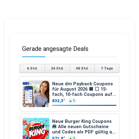
Gerade angesagte Deals
6 Std.
24 Std.
48 Std.
7 Tage
Neue dm Payback Coupons
für August 2026 🟦 ⬜ 15-
fach, 10-fach Coupons auf
den gesamten Einkauf ab 2
832,3°
▲ 1
€
Neue Burger King Coupons
🍔 Alle neuen Gutscheine
und Codes als PDF gültig ab
25.07.2026 bis 04.09.2026
571,8°
▲ 1