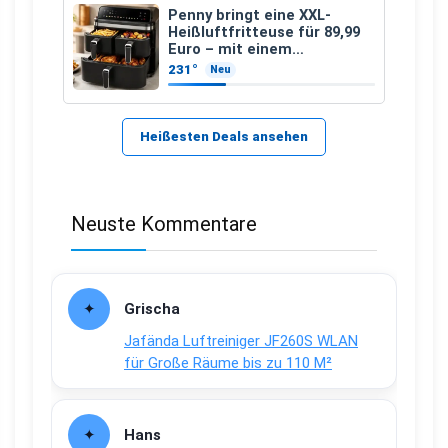
Penny bringt eine XXL-
Heißluftfritteuse für 89,99
Euro – mit einem
besonderen Vorteil
231°
Neu
Heißesten Deals ansehen
Neuste Kommentare
Grischa
Jafända Luftreiniger JF260S WLAN
für Große Räume bis zu 110 M²
Hans