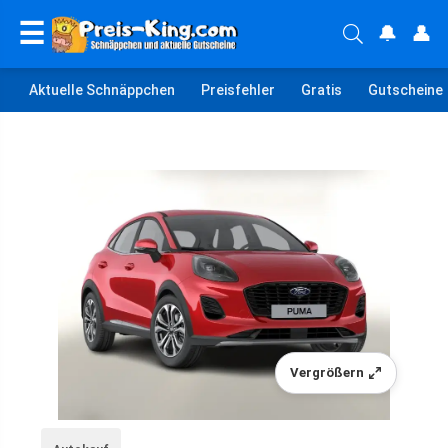
☰
🔔
👤
Aktuelle Schnäppchen
Preisfehler
Gratis
Gutscheine
Vergrößern