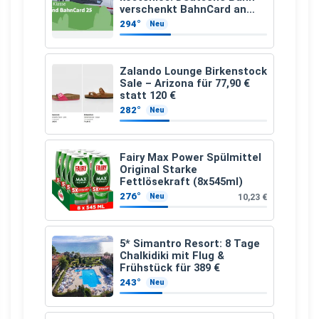
verschenkt BahnCard an
Kinder und Jugendliche
294°
Neu
Zalando Lounge Birkenstock
Sale – Arizona für 77,90 €
statt 120 €
282°
Neu
Fairy Max Power Spülmittel
Original Starke
Fettlösekraft (8x545ml)
276°
10,23 €
Neu
5* Simantro Resort: 8 Tage
Chalkidiki mit Flug &
Frühstück für 389 €
243°
Neu