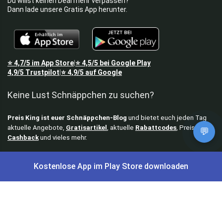
Du willst keinen Deal mehr verpassen?
Dann lade unsere Gratis App herunter.
⭐
4,7/5
im App Store
⭐
4,5/5
bei Google Play
|
4,9/5
Trustpilot
⭐
4,9/5
auf Google
|
Keine Lust Schnäppchen zu suchen?
Preis King ist euer Schnäppchen-Blog
und bietet euch jeden Tag
aktuelle Angebote,
Gratisartikel
, aktuelle
Rabattcodes
, Preisfehler,
💬
Cashback
und vieles mehr.
Angebote können kurz nach Veröffentlichung vergriffen sein. Irrtümer
Kostenlose App im Play Store downloaden
und Preisänderungen sind vorbehalten. Alle Preise werden vor der
Veröffentlichung redaktionell durch uns geprüft. Es besteht kein
rechtlicher Anspruch auf den ausgeschriebenen Preis.