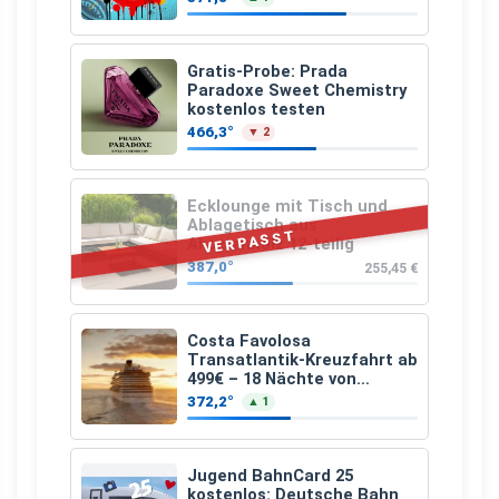
Gratis-Probe: Prada
Paradoxe Sweet Chemistry
kostenlos testen
466,3°
▼ 2
Ecklounge mit Tisch und
Ablagetisch aus
VERPASST
Akazienholz 12-teilig
387,0°
255,45 €
Costa Favolosa
Transatlantik-Kreuzfahrt ab
499€ – 18 Nächte von
Hamburg nach Guadeloupe
372,2°
▲ 1
Jugend BahnCard 25
kostenlos: Deutsche Bahn