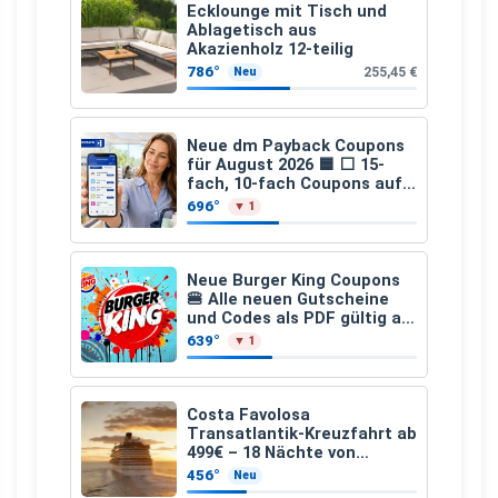
Ecklounge mit Tisch und
Ablagetisch aus
Akazienholz 12-teilig
786°
255,45 €
Neu
Neue dm Payback Coupons
für August 2026 🟦 ⬜ 15-
fach, 10-fach Coupons auf
den gesamten Einkauf ab 2
696°
▼ 1
€
Neue Burger King Coupons
🍔 Alle neuen Gutscheine
und Codes als PDF gültig ab
25.07.2026 bis 04.09.2026
639°
▼ 1
Costa Favolosa
Transatlantik-Kreuzfahrt ab
499€ – 18 Nächte von
Hamburg nach Guadeloupe
456°
Neu