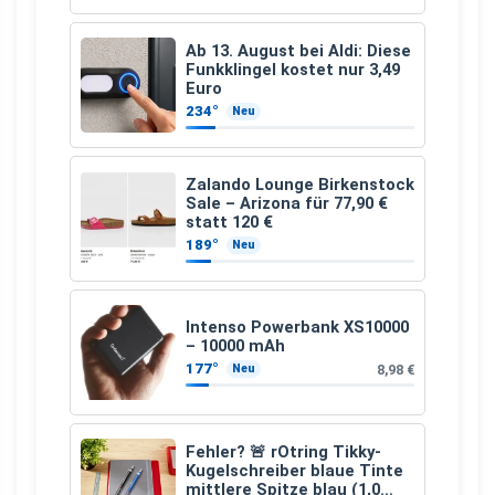
Ab 13. August bei Aldi: Diese
Funkklingel kostet nur 3,49
Euro
234°
Neu
Zalando Lounge Birkenstock
Sale – Arizona für 77,90 €
statt 120 €
189°
Neu
Intenso Powerbank XS10000
– 10000 mAh
177°
8,98 €
Neu
Fehler? 🚨 rOtring Tikky-
Kugelschreiber blaue Tinte
mittlere Spitze blau (1,0