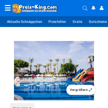
☰
🔔
👤
Aktuelle Schnäppchen
Preisfehler
Gratis
Gutscheine
Vergrößern