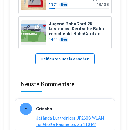
mm – 12 Stück)
177°
10,13 €
Neu
Jugend BahnCard 25
kostenlos: Deutsche Bahn
verschenkt BahnCard an
Kinder und Jugendliche
144°
Neu
Heißesten Deals ansehen
Neuste Kommentare
Grischa
Jafända Luftreiniger JF260S WLAN
für Große Räume bis zu 110 M²