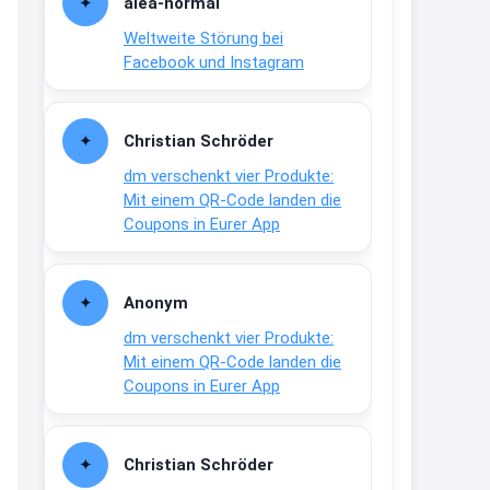
alea-normai
21:27
Weltweite Störung bei
↩
Facebook und Instagram
Joachim
Gratis medizinische Zahncreme
Christian Schröder
www.meineapotheke.de/
dm verschenkt vier Produkte:
2:19
Mit einem QR-Code landen die
↩
Coupons in Eurer App
Joachim
Gratis Lindani Lineal
Anonym
www.linda.de/vorteile/coupons/...
dm verschenkt vier Produkte:
2:21
Mit einem QR-Code landen die
↩
Coupons in Eurer App
Joachim
Gratis Hitzewarn-Aufkleber /
Christian Schröder
verfärbt sich ab 28 Grad /siehe