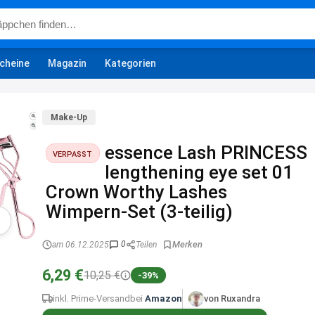
cheine
Magazin
Kategorien
Make-Up
essence Lash PRINCESS
VERPASST
lengthening eye set 01
Crown Worthy Lashes
Wimpern-Set (3-teilig)
0
am 06.12.2025
Teilen
6,29 €
10,25 €
-39%
inkl. Prime-Versand
bei
Amazon
von Ruxandra