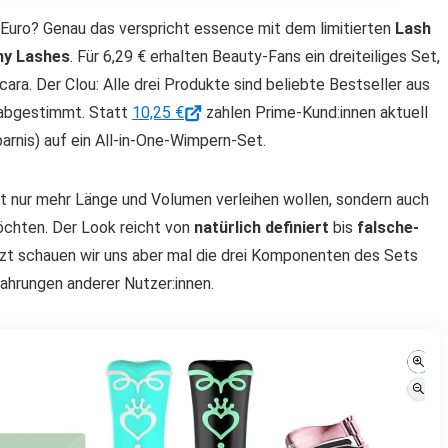
 Euro? Genau das verspricht essence mit dem limitierten
Lash
hy Lashes
. Für 6,29 € erhalten Beauty-Fans ein dreiteiliges Set,
ra. Der Clou: Alle drei Produkte sind beliebte Bestseller aus
 abgestimmt. Statt
10,25 €
zahlen Prime-Kund:innen aktuell
parnis) auf ein All-in-One-Wimpern-Set.
cht nur mehr Länge und Volumen verleihen wollen, sondern auch
öchten. Der Look reicht von
natürlich definiert
bis
falsche-
zt schauen wir uns aber mal die drei Komponenten des Sets
fahrungen anderer Nutzer:innen.