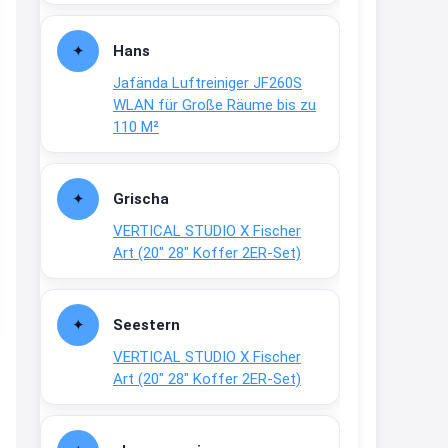
Fielmann-Blinkis mehr / wurde
dauerhaft eingestellt
Hans
www.fielmann-
Jafända Luftreiniger JF260S
group.com/blinkis...
WLAN für Große Räume bis zu
13:44
110 M²
↩
Christian Schröder
Grischa
@Joachim Moin Joachim, schön
VERTICAL STUDIO X Fischer
dich zu sehen, alles gut?
Art (20″ 28″ Koffer 2ER-Set)
15:01
↩
Seestern
Joachim
VERTICAL STUDIO X Fischer
An 01.08. / Sensodyne Rabatt 3€
Art (20″ 28″ Koffer 2ER-Set)
/ max. 15.000
www.erlebe-
haleon.de/#aktuelle...