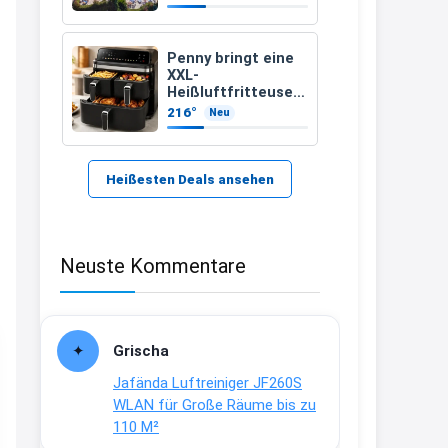
389 €
21:37
↩
Penny bringt eine
XXL-
Kerstin
Heißluftfritteuse
für 89,99 Euro – mit
216°
Neu
Bei EDEKA
einem besonderen
Vorteil
21:37
↩
Heißesten Deals ansehen
Joachim
Haribo Roadshow / 100 Orte / ab
Neuste Kommentare
29.07
www.haribo.com/de-
de/aktuelles...
13:04
Grischa
↩
Jafända Luftreiniger JF260S
Joachim
WLAN für Große Räume bis zu
110 M²
Ab diesem Jahr gibt es keine