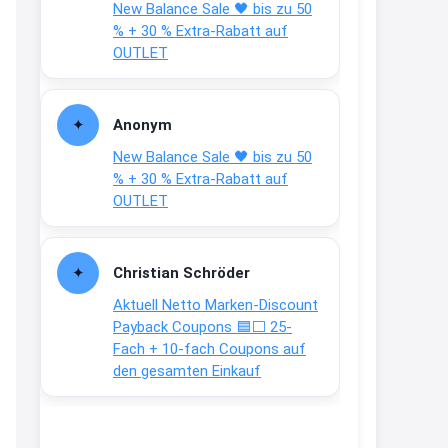
New Balance Sale 🖤 bis zu 50
Text weiter unten
% + 30 % Extra-Rabatt auf
shop.bioeg.de/aufkleber-
OUTLET
achtun...
2:24
Anonym
↩
New Balance Sale 🖤 bis zu 50
Joachim
% + 30 % Extra-Rabatt auf
OUTLET
Gratis personalisierte 7-Tage
Ration Micronährstoffe/ Vitamine
www.dunatura.com/free-trial...
Christian Schröder
2:28
Aktuell Netto Marken-Discount
↩
Payback Coupons 🟦⬜ 25-
Fach + 10-fach Coupons auf
Joachim
den gesamten Einkauf
Gratis 11 versch. Orthomol
Proben
www.orthomol.com/de-
de/service...