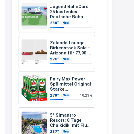
müsste schon stornieren und
Jugend BahnCard
25 kostenlos:
nochmal bestellen, da man
Deutsche Bahn
verschenkt
Rabattcodes oder auch
288°
Neu
BahnCard an
Geschenkgutscheine im
Kinder und
Jugendliche
Warenkorb oder an der Kasse
Zalando Lounge
VOR dem Kauf einlösen kann.
Birkenstock Sale –
Arizona für 77,90 €
17:06
statt 120 €
276°
Neu
↩
Kerstin
Fairy Max Power
Spülmittel Original
Och siche den Gutschein
Starke
fürmeggelebaguetts
Fettlösekraft
270°
10,23 €
Neu
(8x545ml)
21:36
↩
5* Simantro
Resort: 8 Tage
Kerstin
Chalkidiki mit Flug
& Frühstück für
Meggle bagett Gutschein code
237°
Neu