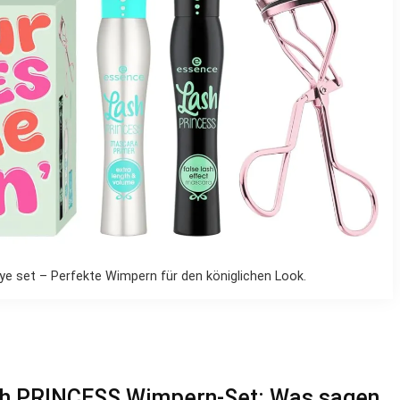
e set – Perfekte Wimpern für den königlichen Look.
h PRINCESS Wimpern-Set: Was sagen