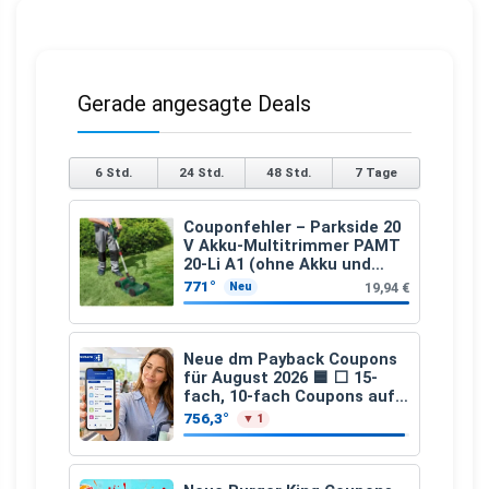
Gerade angesagte Deals
6 Std.
24 Std.
48 Std.
7 Tage
Couponfehler – Parkside 20
V Akku-Multitrimmer PAMT
20-Li A1 (ohne Akku und
Ladegerät)
771°
19,94 €
Neu
Neue dm Payback Coupons
für August 2026 🟦 ⬜ 15-
fach, 10-fach Coupons auf
den gesamten Einkauf ab 2
756,3°
▼ 1
€