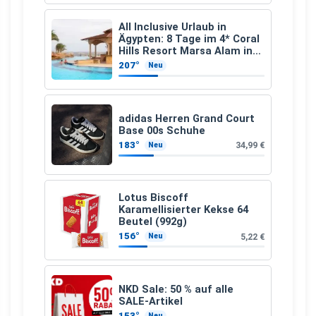
All Inclusive Urlaub in
Ägypten: 8 Tage im 4* Coral
Hills Resort Marsa Alam inkl.
Flüge ab 299 € p.P.
207°
Neu
adidas Herren Grand Court
Base 00s Schuhe
183°
34,99 €
Neu
Lotus Biscoff
Karamellisierter Kekse 64
Beutel (992g)
156°
5,22 €
Neu
NKD Sale: 50 % auf alle
SALE-Artikel
153°
Neu