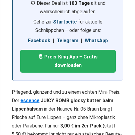
⏰ Dieser Deal ist
183 Tage
alt und
wahrscheinlich abgelaufen.
Gehe zur
Startseite
für aktuelle
Schnäppchen – oder folge uns:
Facebook
|
Telegram
|
WhatsApp
🤴 Preis-King App – Gratis
downloaden
Pflegend, glänzend und zu einem echten Mini-Preis:
Der
essence
JUICY BOMB glossy butter balm
Lippenbalsam
in der Nuance Nr. 05 Braun bringt
Frische auf Eure Lippen – ganz ohne Mikroplastik
oder Parabene. Für nur
3,00 € im 2er Pack
(statt
5,58 €) bekommt Ihr nicht nur ein stylisches Beauty-