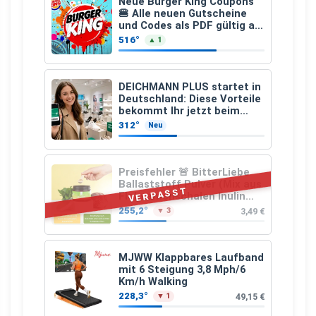
Neue Burger King Coupons
🍔 Alle neuen Gutscheine
und Codes als PDF gültig ab
25.07.2026 bis 04.09.2026
516°
▲ 1
DEICHMANN PLUS startet in
Deutschland: Diese Vorteile
bekommt Ihr jetzt beim
Schuhkauf
312°
Neu
Preisfehler 🚨 BitterLiebe
Ballaststoff Pulver (Mix aus
VERPASST
Flohsamenschalen Inulin
(Präbiotika) Leinsamen &
255,2°
3,49 €
▼ 3
Apfelfaser)
MJWW Klappbares Laufband
mit 6 Steigung 3,8 Mph/6
Km/h Walking
228,3°
49,15 €
▼ 1