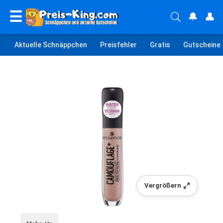
☰
🔔
👤
Aktuelle Schnäppchen
Preisfehler
Gratis
Gutscheine
Vergrößern