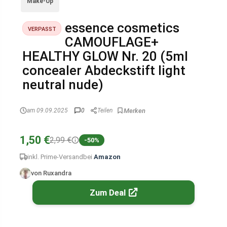
Make-Up
essence cosmetics
VERPASST
CAMOUFLAGE+
HEALTHY GLOW Nr. 20 (5ml
concealer Abdeckstift light
neutral nude)
am 09.09.2025
0
Teilen
1,50 €
2,99 €
-50%
inkl. Prime-Versand
bei
Amazon
von Ruxandra
Zum Deal