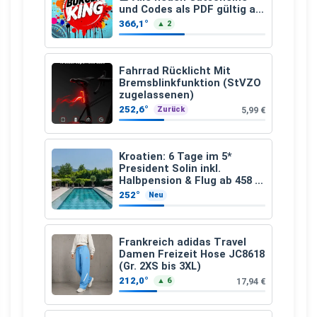
und Codes als PDF gültig ab
25.07.2026 bis 04.09.2026
366,1°
▲ 2
Fahrrad Rücklicht Mit
Bremsblinkfunktion (StVZO
zugelassenen)
252,6°
5,99 €
Zurück
Kroatien: 6 Tage im 5*
President Solin inkl.
Halbpension & Flug ab 458 €
pro Person
252°
Neu
Frankreich adidas Travel
Damen Freizeit Hose JC8618
(Gr. 2XS bis 3XL)
212,0°
17,94 €
▲ 6