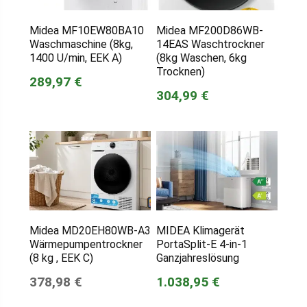
Midea MF10EW80BA10
Midea MF200D86WB-
Waschmaschine (8kg,
14EAS Waschtrockner
1400 U/min, EEK A)
(8kg Waschen, 6kg
Trocknen)
289,97 €
304,99 €
Midea MD20EH80WB-A3
MIDEA Klimagerät
Wärmepumpentrockner
PortaSplit-E 4-in-1
(8 kg , EEK C)
Ganzjahreslösung
378,98 €
1.038,95 €