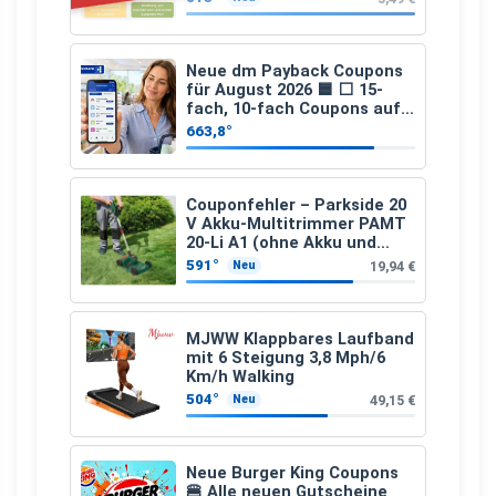
Apfelfaser)
Neue dm Payback Coupons
für August 2026 🟦 ⬜ 15-
fach, 10-fach Coupons auf
den gesamten Einkauf ab 2
663,8°
€
Couponfehler – Parkside 20
V Akku-Multitrimmer PAMT
20-Li A1 (ohne Akku und
Ladegerät)
591°
19,94 €
Neu
MJWW Klappbares Laufband
mit 6 Steigung 3,8 Mph/6
Km/h Walking
504°
49,15 €
Neu
Neue Burger King Coupons
🍔 Alle neuen Gutscheine