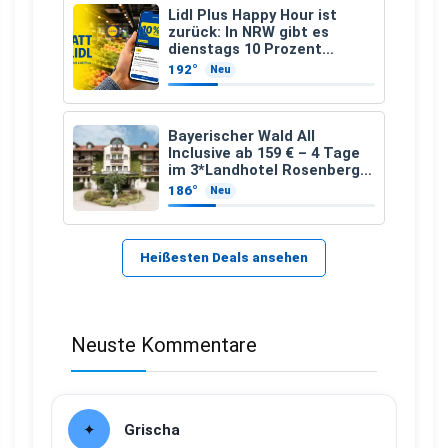
Lidl Plus Happy Hour ist
zurück: In NRW gibt es
dienstags 10 Prozent
Rabatt
192°
Neu
Bayerischer Wald All
Inclusive ab 159 € – 4 Tage
im 3*Landhotel Rosenberger
mit Wellness
186°
Neu
Heißesten Deals ansehen
Neuste Kommentare
Grischa