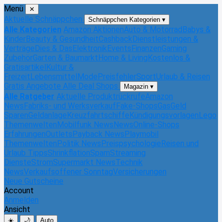
Menü
✕
Aktuelle Schnäppchen
Schnäppchen Kategorien
▾
Alle Kategorien
Amazon Aktionen
Auto & Motorrad
Babys &
Kinder
Beauty & Gesundheit
Cashback
Dienstleistungen &
Verträge
Dies & Das
Elektronik
Events
Finanzen
Gaming
Zubehör
Garten & Baumarkt
Home & Living
Kostenlos &
Gratisartikel
Kultur &
Freizeit
Lebensmittel
Mode
Preisfehler
Sport
Urlaub & Reisen
Gratis Angebote
Alle Deal Shops
Magazin
▾
Alle Ratgeber
Aktuelle Produktrückrufe
Amazon
News
Fabriks- und Werksverkauf
Fake-Shops
Gas
Geld
Sparen
Geldanlage
Kreuzfahrtschiffe
Kündigungsvorlagen
Lego
Themenwelten
Mobilfunk News
News
Online-Shops
Erfahrungen
Outlets
Payback News
Playmobil
Themenwelten
Politik News
Preispsychologie
Reisen und
Urlaub Tipps
Shrinkflation
Spam
Streaming
Dienste
Strom
Supermarkt News
Technik
News
Verkaufsoffener Sonntag
Versicherungen
Neue Gutscheine
Account
Anmelden
Ansicht
☀️
🌙
Auto