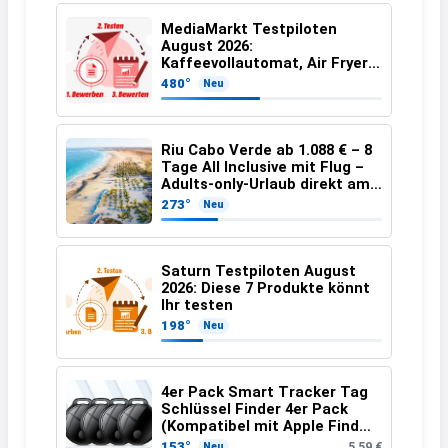
MediaMarkt Testpiloten
August 2026:
Kaffeevollautomat, Air Fryer,
Shark ChillPill und
480°
Neu
Staubsauger
Riu Cabo Verde ab 1.088 € – 8
Tage All Inclusive mit Flug –
Adults-only-Urlaub direkt am
Strand
273°
Neu
Saturn Testpiloten August
2026: Diese 7 Produkte könnt
Ihr testen
198°
Neu
4er Pack Smart Tracker Tag
Schlüssel Finder 4er Pack
(Kompatibel mit Apple Find
My APP (nur iOS))
153°
5,59 €
Neu