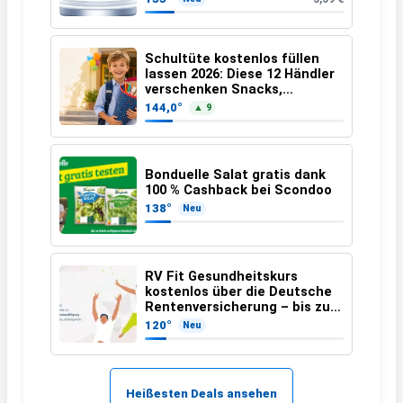
Schultüte kostenlos füllen
lassen 2026: Diese 12 Händler
verschenken Snacks,
Schulmaterial und
144,0°
▲ 9
Überraschungen
Bonduelle Salat gratis dank
100 % Cashback bei Scondoo
138°
Neu
RV Fit Gesundheitskurs
kostenlos über die Deutsche
Rentenversicherung – bis zu 5
Tage Freistellung inklusive
120°
Neu
Heißesten Deals ansehen