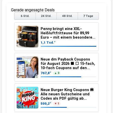
Gerade angesagte Deals
6 Std.
24 Std.
48 Std.
7 Tage
Penny bringt eine XXL-
Heißluftfritteuse für 89,99
Euro – mit einem besonderen
Vorteil
1,1 Tsd.°
Neue dm Payback Coupons
für August 2026 🟦 ⬜ 15-fach,
10-fach Coupons auf den
gesamten Einkauf ab 2 €
767,8°
▲ 3
Neue Burger King Coupons 🍔
Alle neuen Gutscheine und
Codes als PDF gültig ab
25.07.2026 bis 04.09.2026
500,2°
▼ 1