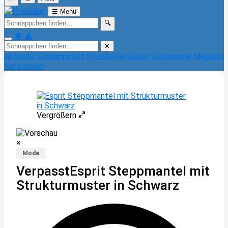
☰
Menü
🔍
🔔
👤
✕
Aktuelle Schnäppchen
Preisfehler
Gratis
Gutscheine
Magazin
Kategorien
Vergrößern
×
Mode
Verpasst
Esprit Steppmantel mit
Strukturmuster in Schwarz