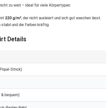
 nicht zu weit – ideal für viele Körpertypen.
mit
220 g/m²
, der nicht ausleiert und sich gut waschen lässt.
tabil und die Farben kräftig.
rt Details
Piqué-Strick)
er & bequem)
ock-Raglan-Naht