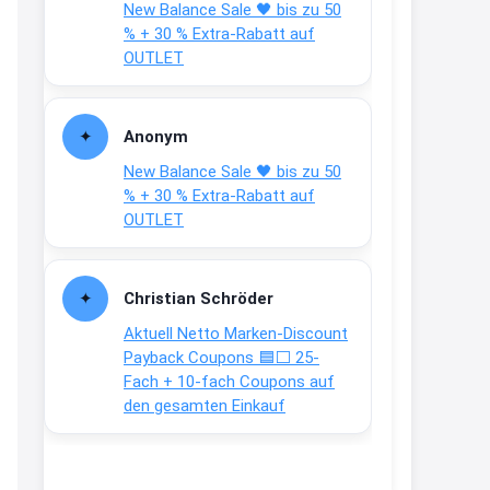
New Balance Sale 🖤 bis zu 50
Text weiter unten
% + 30 % Extra-Rabatt auf
shop.bioeg.de/aufkleber-
OUTLET
achtun...
2:24
Anonym
↩
New Balance Sale 🖤 bis zu 50
Joachim
% + 30 % Extra-Rabatt auf
OUTLET
Gratis personalisierte 7-Tage
Ration Micronährstoffe/ Vitamine
www.dunatura.com/free-trial...
Christian Schröder
2:28
Aktuell Netto Marken-Discount
↩
Payback Coupons 🟦⬜ 25-
Fach + 10-fach Coupons auf
Joachim
den gesamten Einkauf
Gratis 11 versch. Orthomol
Proben
www.orthomol.com/de-
de/service...