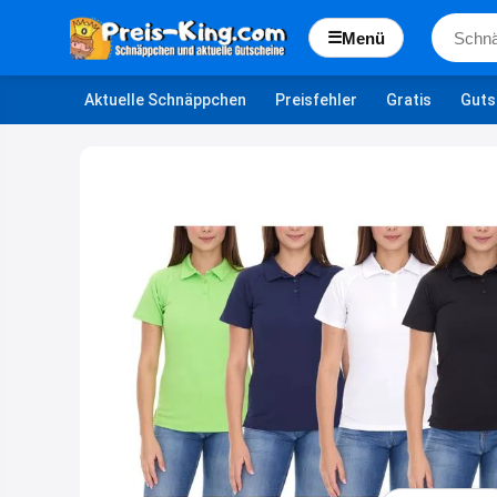
☰
Menü
Aktuelle Schnäppchen
Preisfehler
Gratis
Guts