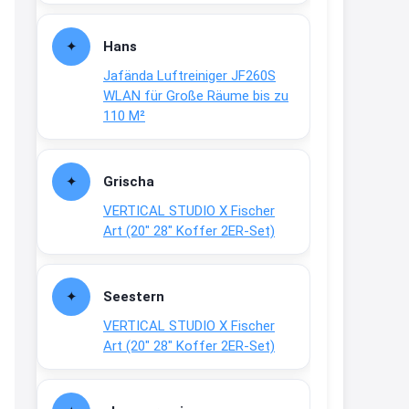
Fielmann-Blinkis mehr / wurde
dauerhaft eingestellt
Hans
www.fielmann-
Jafända Luftreiniger JF260S
group.com/blinkis...
WLAN für Große Räume bis zu
13:44
110 M²
↩
Christian Schröder
Grischa
@Joachim Moin Joachim, schön
VERTICAL STUDIO X Fischer
dich zu sehen, alles gut?
Art (20″ 28″ Koffer 2ER-Set)
15:01
↩
Seestern
Joachim
VERTICAL STUDIO X Fischer
An 01.08. / Sensodyne Rabatt 3€
Art (20″ 28″ Koffer 2ER-Set)
/ max. 15.000
www.erlebe-
haleon.de/#aktuelle...