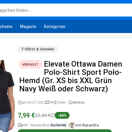
cheine
Magazin
Kategorien
T-Shirts & Hemden
Elevate Ottawa Damen
VERPASST
Polo-Shirt Sport Polo-
Hemd (Gr. XS bis XXL Grün
Navy Weiß oder Schwarz)
0
am 06.07.2025
Teilen
7,99 €
22,44 €
-64%
inkl. Versand
bei
Outlet46
von Ruxandra