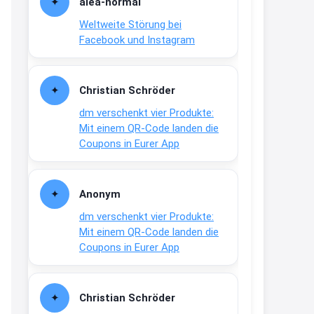
alea-normai
21:27
Weltweite Störung bei
↩
Facebook und Instagram
Joachim
Gratis medizinische Zahncreme
Christian Schröder
www.meineapotheke.de/
dm verschenkt vier Produkte:
2:19
Mit einem QR-Code landen die
↩
Coupons in Eurer App
Joachim
Gratis Lindani Lineal
Anonym
www.linda.de/vorteile/coupons/...
dm verschenkt vier Produkte:
2:21
Mit einem QR-Code landen die
↩
Coupons in Eurer App
Joachim
Gratis Hitzewarn-Aufkleber /
Christian Schröder
verfärbt sich ab 28 Grad /siehe