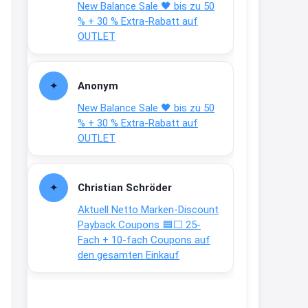
New Balance Sale 🖤 bis zu 50
Text weiter unten
% + 30 % Extra-Rabatt auf
shop.bioeg.de/aufkleber-
OUTLET
achtun...
2:24
Anonym
↩
New Balance Sale 🖤 bis zu 50
Joachim
% + 30 % Extra-Rabatt auf
OUTLET
Gratis personalisierte 7-Tage
Ration Micronährstoffe/ Vitamine
www.dunatura.com/free-trial...
Christian Schröder
2:28
Aktuell Netto Marken-Discount
↩
Payback Coupons 🟦⬜ 25-
Fach + 10-fach Coupons auf
Joachim
den gesamten Einkauf
Gratis 11 versch. Orthomol
Proben
www.orthomol.com/de-
de/service...