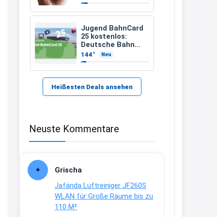
21:37
↩
Jugend BahnCard
25 kostenlos:
Kerstin
Deutsche Bahn
verschenkt
144°
Neu
Bei EDEKA
BahnCard an
Kinder und
21:37
Jugendliche
↩
Heißesten Deals ansehen
Joachim
Haribo Roadshow / 100 Orte / ab
Neuste Kommentare
29.07
www.haribo.com/de-
de/aktuelles...
13:04
Grischa
↩
Jafända Luftreiniger JF260S
Joachim
WLAN für Große Räume bis zu
110 M²
Ab diesem Jahr gibt es keine