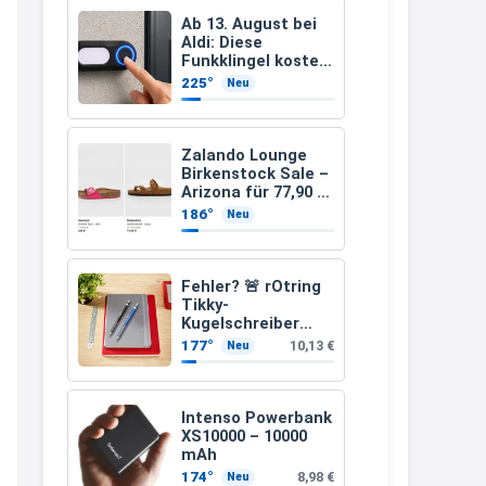
müsste schon stornieren und
Ab 13. August bei
Aldi: Diese
nochmal bestellen, da man
Funkklingel kostet
nur 3,49 Euro
Rabattcodes oder auch
225°
Neu
Geschenkgutscheine im
Warenkorb oder an der Kasse
Zalando Lounge
VOR dem Kauf einlösen kann.
Birkenstock Sale –
Arizona für 77,90 €
17:06
statt 120 €
186°
Neu
↩
Kerstin
Fehler? 🚨 rOtring
Tikky-
Och siche den Gutschein
Kugelschreiber
fürmeggelebaguetts
blaue Tinte
177°
10,13 €
Neu
mittlere Spitze
21:36
blau (1,0 mm – 12
Stück)
↩
Intenso Powerbank
XS10000 – 10000
Kerstin
mAh
Meggle bagett Gutschein code
174°
8,98 €
Neu