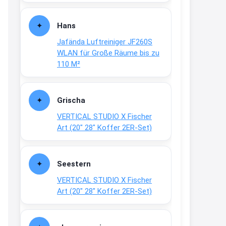
Fielmann-Blinkis mehr / wurde
dauerhaft eingestellt
Hans
www.fielmann-
Jafända Luftreiniger JF260S
group.com/blinkis...
WLAN für Große Räume bis zu
13:44
110 M²
↩
Christian Schröder
Grischa
@Joachim Moin Joachim, schön
VERTICAL STUDIO X Fischer
dich zu sehen, alles gut?
Art (20″ 28″ Koffer 2ER-Set)
15:01
↩
Seestern
Joachim
VERTICAL STUDIO X Fischer
An 01.08. / Sensodyne Rabatt 3€
Art (20″ 28″ Koffer 2ER-Set)
/ max. 15.000
www.erlebe-
haleon.de/#aktuelle...