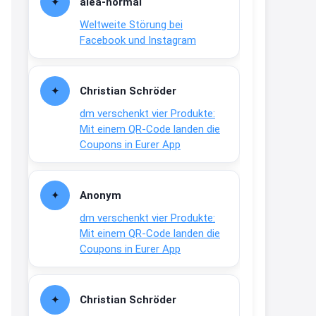
alea-normai
21:27
Weltweite Störung bei
↩
Facebook und Instagram
Joachim
Gratis medizinische Zahncreme
Christian Schröder
www.meineapotheke.de/
dm verschenkt vier Produkte:
2:19
Mit einem QR-Code landen die
↩
Coupons in Eurer App
Joachim
Gratis Lindani Lineal
Anonym
www.linda.de/vorteile/coupons/...
dm verschenkt vier Produkte:
2:21
Mit einem QR-Code landen die
↩
Coupons in Eurer App
Joachim
Gratis Hitzewarn-Aufkleber /
Christian Schröder
verfärbt sich ab 28 Grad /siehe