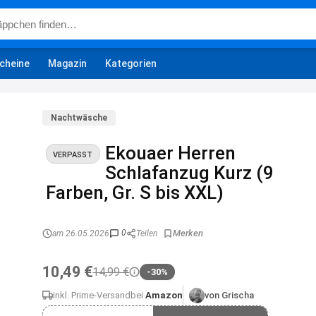
cheine
Magazin
Kategorien
Nachtwäsche
Ekouaer Herren
VERPASST
Schlafanzug Kurz (9
Farben, Gr. S bis XXL)
0
am 26.05.2026
Teilen
10,49 €
14,99 €
-30%
inkl. Prime-Versand
bei
Amazon
von Grischa