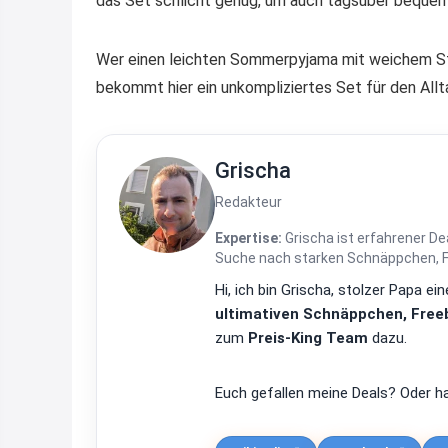
das Set schlicht genug, um auch tagsüber beque
Wer einen leichten Sommerpyjama mit weichem Sto
bekommt hier ein unkompliziertes Set für den Allt
Grischa
Redakteur
Expertise:
Grischa ist erfahrener De
Suche nach starken Schnäppchen, Fre
Hi, ich bin Grischa, stolzer Papa 
ultimativen Schnäppchen, Freeb
zum
Preis-King Team
dazu.
Euch gefallen meine Deals? Oder ha