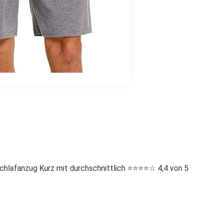
afanzug Kurz mit durchschnittlich ⭐️⭐️⭐️⭐️☆ 4,4 von 5