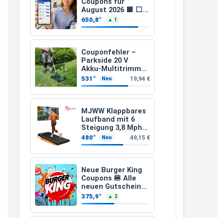
Coupons für
↩
August 2026 🟦 ⬜
15-fach, 10-fach
650,8°
▲ 1
Katalin
Coupons auf den
gesamten Einkauf
Hallo, ich habe ein Problem.
ab 2 €
Couponfehler –
13:09
Parkside 20 V
↩
Akku-Multitrimmer
PAMT 20-Li A1
531°
19,94 €
Neu
(ohne Akku und
Katalin
Ladegerät)
wie löse ich mein Gutschein ein,
MJWW Klappbares
was bereits bezahlt worden ist?
Laufband mit 6
Steigung 3,8 Mph/6
13:10
Km/h Walking
480°
49,15 €
Neu
↩
Grischa
Neue Burger King
@Katalin Bei welchen Shop ?
Coupons 🍔 Alle
neuen Gutscheine
Allgemein kann man keine
und Codes als PDF
375,9°
▲ 2
gültig ab 25.07.2026
Gutscheine nach einem Kauf
bis 04.09.2026
einlösen, soweit ich weiß. Man