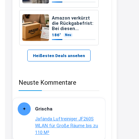
Kindersuchband
der DLRG
21:37
↩
Amazon verkürzt
die Rückgabefrist:
Kerstin
Bei diesen
Bestellungen
186°
Neu
Bei EDEKA
müsst Ihr schneller
handeln
21:37
↩
Heißesten Deals ansehen
Joachim
Haribo Roadshow / 100 Orte / ab
Neuste Kommentare
29.07
www.haribo.com/de-
de/aktuelles...
13:04
Grischa
↩
Jafända Luftreiniger JF260S
Joachim
WLAN für Große Räume bis zu
110 M²
Ab diesem Jahr gibt es keine