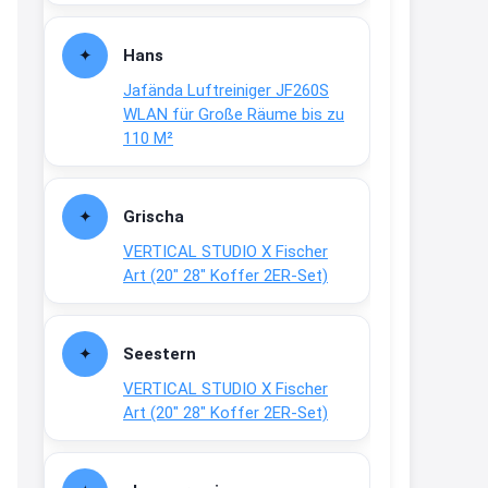
Fielmann-Blinkis mehr / wurde
dauerhaft eingestellt
Hans
www.fielmann-
Jafända Luftreiniger JF260S
group.com/blinkis...
WLAN für Große Räume bis zu
13:44
110 M²
↩
Christian Schröder
Grischa
@Joachim Moin Joachim, schön
VERTICAL STUDIO X Fischer
dich zu sehen, alles gut?
Art (20″ 28″ Koffer 2ER-Set)
15:01
↩
Seestern
Joachim
VERTICAL STUDIO X Fischer
An 01.08. / Sensodyne Rabatt 3€
Art (20″ 28″ Koffer 2ER-Set)
/ max. 15.000
www.erlebe-
haleon.de/#aktuelle...