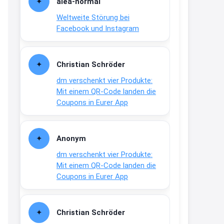
alea-normai
21:27
Weltweite Störung bei
↩
Facebook und Instagram
Joachim
Gratis medizinische Zahncreme
Christian Schröder
www.meineapotheke.de/
dm verschenkt vier Produkte:
2:19
Mit einem QR-Code landen die
↩
Coupons in Eurer App
Joachim
Gratis Lindani Lineal
Anonym
www.linda.de/vorteile/coupons/...
dm verschenkt vier Produkte:
2:21
Mit einem QR-Code landen die
↩
Coupons in Eurer App
Joachim
Gratis Hitzewarn-Aufkleber /
Christian Schröder
verfärbt sich ab 28 Grad /siehe