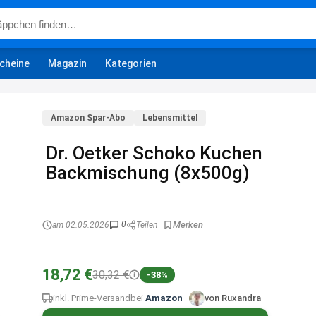
cheine
Magazin
Kategorien
Amazon Spar-Abo
Lebensmittel
Dr. Oetker Schoko Kuchen
Backmischung (8x500g)
0
am 02.05.2026
Teilen
18,72 €
30,32 €
-38%
inkl. Prime-Versand
bei
Amazon
von Ruxandra