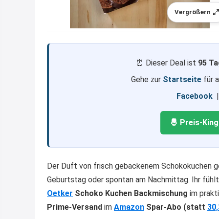
Vergrößern
⏰ Dieser Deal ist
95 Ta
Gehe zur
Startseite
für 
Facebook
🤴 Preis-Kin
Der Duft von frisch gebackenem Schokokuchen ge
Geburtstag oder spontan am Nachmittag. Ihr füh
Oetker
Schoko Kuchen Backmischung
im prakt
Prime-Versand
im
Amazon
Spar-Abo (statt
30,