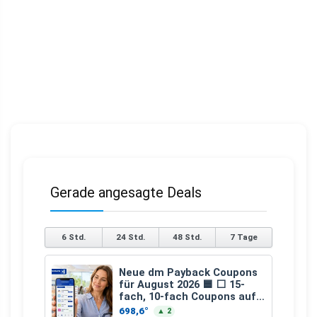
Gerade angesagte Deals
6 Std.
24 Std.
48 Std.
7 Tage
Neue dm Payback Coupons
für August 2026 🟦 ⬜ 15-
fach, 10-fach Coupons auf
den gesamten Einkauf ab 2
698,6°
▲ 2