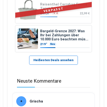
Reisenthel Carrybag Frame
Twist Sage
VERPASST
247,6°
22,99 €
▼ 4
Bargeld-Grenze 2027: Was
Ihr bei Zahlungen über
10.000 Euro beachten müsst
– und welche Ausnahme
219°
Neu
bleibt
Heißesten Deals ansehen
Neuste Kommentare
Grischa