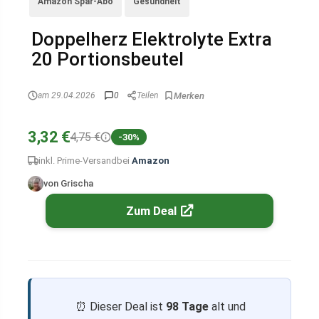
Amazon Spar-Abo
Gesundheit
Doppelherz Elektrolyte Extra
20 Portionsbeutel
am 29.04.2026
0
Teilen
3,32 €
4,75 €
-30%
inkl. Prime-Versand
bei
Amazon
von Grischa
Zum Deal
⏰ Dieser Deal ist
98 Tage
alt und