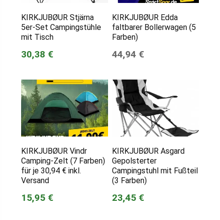
KIRKJUBØUR Stjärna
KIRKJUBØUR Edda
5er-Set Campingstühle
faltbarer Bollerwagen (5
mit Tisch
Farben)
30,38 €
44,94 €
KIRKJUBØUR Vindr
KIRKJUBØUR Asgard
Camping-Zelt (7 Farben)
Gepolsterter
für je 30,94 € inkl.
Campingstuhl mit Fußteil
Versand
(3 Farben)
15,95 €
23,45 €