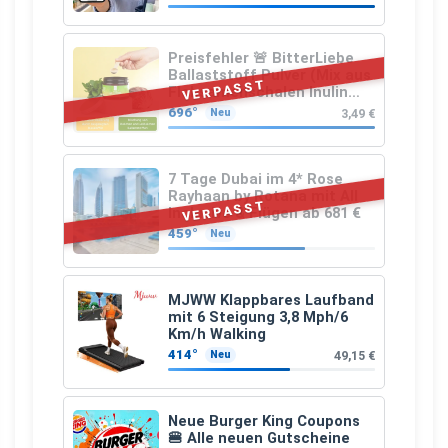
€
Preisfehler 🚨 BitterLiebe
Ballaststoff Pulver (Mix aus
VERPASST
Flohsamenschalen Inulin
(Präbiotika) Leinsamen &
696°
3,49 €
Neu
Apfelfaser)
7 Tage Dubai im 4* Rose
Rayhaan by Rotana mit All
VERPASST
Inclusive & Flügen ab 681 €
459°
Neu
MJWW Klappbares Laufband
mit 6 Steigung 3,8 Mph/6
Km/h Walking
414°
49,15 €
Neu
Neue Burger King Coupons
🍔 Alle neuen Gutscheine