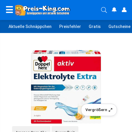
☰
🔔
👤
Aktuelle Schnäppchen
Preisfehler
Gratis
Gutscheine
Vergrößern