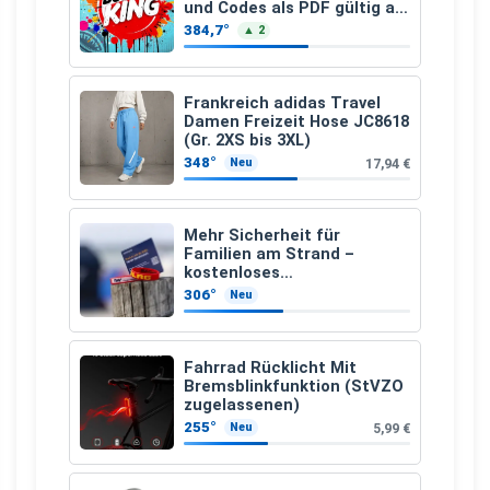
und Codes als PDF gültig ab
25.07.2026 bis 04.09.2026
384,7°
▲ 2
Frankreich adidas Travel
Damen Freizeit Hose JC8618
(Gr. 2XS bis 3XL)
348°
17,94 €
Neu
Mehr Sicherheit für
Familien am Strand –
kostenloses
Kindersuchband der DLRG
306°
Neu
Fahrrad Rücklicht Mit
Bremsblinkfunktion (StVZO
zugelassenen)
255°
5,99 €
Neu