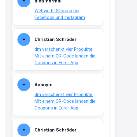
alea-normai
21:27
Weltweite Störung bei
↩
Facebook und Instagram
Joachim
Gratis medizinische Zahncreme
Christian Schröder
www.meineapotheke.de/
dm verschenkt vier Produkte:
2:19
Mit einem QR-Code landen die
↩
Coupons in Eurer App
Joachim
Gratis Lindani Lineal
Anonym
www.linda.de/vorteile/coupons/...
dm verschenkt vier Produkte:
2:21
Mit einem QR-Code landen die
↩
Coupons in Eurer App
Joachim
Gratis Hitzewarn-Aufkleber /
Christian Schröder
verfärbt sich ab 28 Grad /siehe