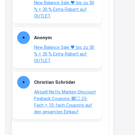
New Balance Sale 🖤 bis zu 50
Text weiter unten
% + 30 % Extra-Rabatt auf
shop.bioeg.de/aufkleber-
OUTLET
achtun...
2:24
Anonym
↩
New Balance Sale 🖤 bis zu 50
Joachim
% + 30 % Extra-Rabatt auf
OUTLET
Gratis personalisierte 7-Tage
Ration Micronährstoffe/ Vitamine
www.dunatura.com/free-trial...
Christian Schröder
2:28
Aktuell Netto Marken-Discount
↩
Payback Coupons 🟦⬜ 25-
Fach + 10-fach Coupons auf
Joachim
den gesamten Einkauf
Gratis 11 versch. Orthomol
Proben
www.orthomol.com/de-
de/service...