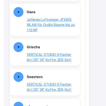
Fielmann-Blinkis mehr / wurde
dauerhaft eingestellt
Hans
www.fielmann-
Jafända Luftreiniger JF260S
group.com/blinkis...
WLAN für Große Räume bis zu
13:44
110 M²
↩
Christian Schröder
Grischa
@Joachim Moin Joachim, schön
VERTICAL STUDIO X Fischer
dich zu sehen, alles gut?
Art (20″ 28″ Koffer 2ER-Set)
15:01
↩
Seestern
Joachim
VERTICAL STUDIO X Fischer
An 01.08. / Sensodyne Rabatt 3€
Art (20″ 28″ Koffer 2ER-Set)
/ max. 15.000
www.erlebe-
haleon.de/#aktuelle...