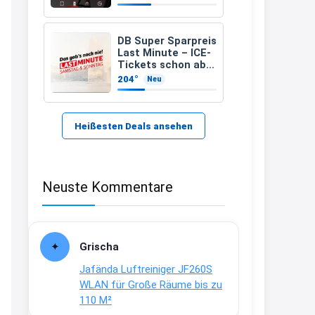
zugelassenen)
21:37
↩
DB Super Sparpreis
Last Minute – ICE-
Kerstin
Tickets schon ab
6,99 Euro statt ab
204°
Neu
Bei EDEKA
17,99 Euro
21:37
↩
Heißesten Deals ansehen
Joachim
Haribo Roadshow / 100 Orte / ab
Neuste Kommentare
29.07
www.haribo.com/de-
de/aktuelles...
13:04
Grischa
↩
Jafända Luftreiniger JF260S
Joachim
WLAN für Große Räume bis zu
110 M²
Ab diesem Jahr gibt es keine