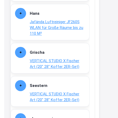
Fielmann-Blinkis mehr / wurde
dauerhaft eingestellt
Hans
www.fielmann-
Jafända Luftreiniger JF260S
group.com/blinkis...
WLAN für Große Räume bis zu
13:44
110 M²
↩
Christian Schröder
Grischa
@Joachim Moin Joachim, schön
VERTICAL STUDIO X Fischer
dich zu sehen, alles gut?
Art (20″ 28″ Koffer 2ER-Set)
15:01
↩
Seestern
Joachim
VERTICAL STUDIO X Fischer
An 01.08. / Sensodyne Rabatt 3€
Art (20″ 28″ Koffer 2ER-Set)
/ max. 15.000
www.erlebe-
haleon.de/#aktuelle...