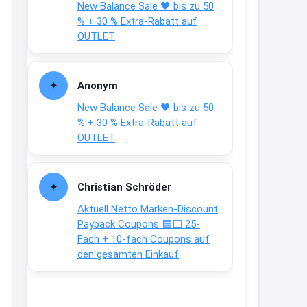
New Balance Sale 🖤 bis zu 50
Text weiter unten
% + 30 % Extra-Rabatt auf
shop.bioeg.de/aufkleber-
OUTLET
achtun...
2:24
Anonym
↩
New Balance Sale 🖤 bis zu 50
Joachim
% + 30 % Extra-Rabatt auf
OUTLET
Gratis personalisierte 7-Tage
Ration Micronährstoffe/ Vitamine
www.dunatura.com/free-trial...
Christian Schröder
2:28
Aktuell Netto Marken-Discount
↩
Payback Coupons 🟦⬜ 25-
Fach + 10-fach Coupons auf
Joachim
den gesamten Einkauf
Gratis 11 versch. Orthomol
Proben
www.orthomol.com/de-
de/service...