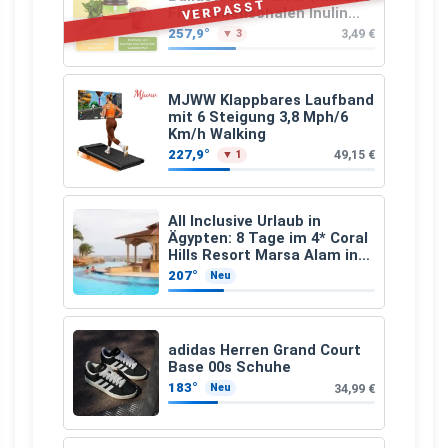
VERPASST
Flohsamenschalen Inulin
(Präbiotika) Leinsamen &
257,9°
3,49 €
▼ 3
Apfelfaser)
MJWW Klappbares Laufband
mit 6 Steigung 3,8 Mph/6
Km/h Walking
227,9°
49,15 €
▼ 1
All Inclusive Urlaub in
Ägypten: 8 Tage im 4* Coral
Hills Resort Marsa Alam inkl.
Flüge ab 299 € p.P.
207°
Neu
adidas Herren Grand Court
Base 00s Schuhe
183°
34,99 €
Neu