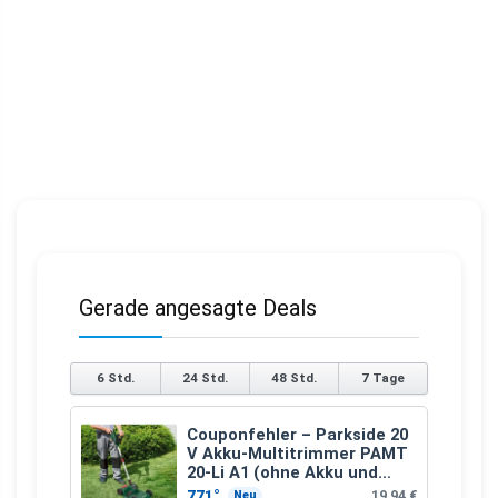
Gerade angesagte Deals
6 Std.
24 Std.
48 Std.
7 Tage
Couponfehler – Parkside 20
V Akku-Multitrimmer PAMT
20-Li A1 (ohne Akku und
Ladegerät)
771°
19,94 €
Neu