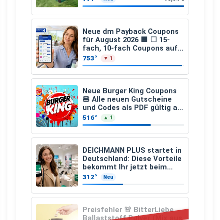
Neue dm Payback Coupons
für August 2026 🟦 ⬜ 15-
fach, 10-fach Coupons auf
den gesamten Einkauf ab 2
753°
▼ 1
€
Neue Burger King Coupons
🍔 Alle neuen Gutscheine
und Codes als PDF gültig ab
25.07.2026 bis 04.09.2026
516°
▲ 1
DEICHMANN PLUS startet in
Deutschland: Diese Vorteile
bekommt Ihr jetzt beim
Schuhkauf
312°
Neu
Preisfehler 🚨 BitterLiebe
Ballaststoff Pulver (Mix aus