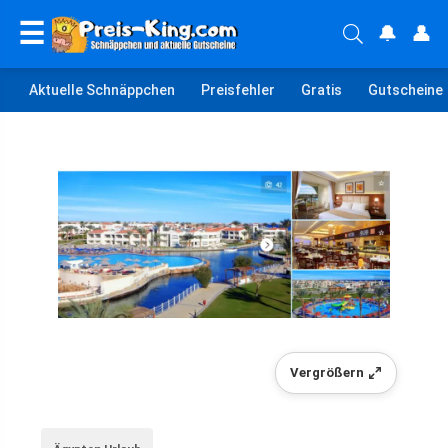
☰
🔔
👤
Aktuelle Schnäppchen
Preisfehler
Gratis
Gutscheine
Vergrößern