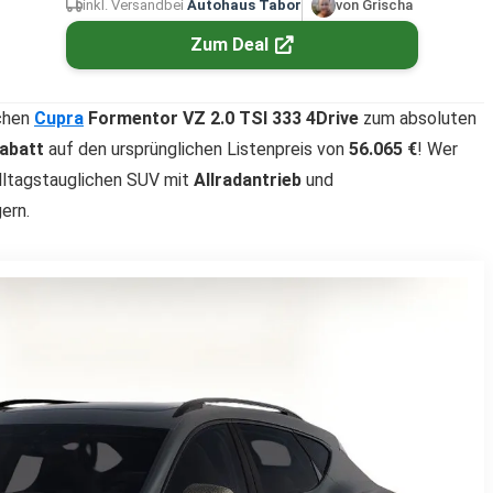
inkl. Versand
bei
Autohaus Tabor
von Grischa
Zum Deal
ichen
Cupra
Formentor VZ 2.0 TSI 333 4Drive
zum absoluten
abatt
auf den ursprünglichen Listenpreis von
56.065 €
! Wer
alltagstauglichen SUV mit
Allradantrieb
und
gern.