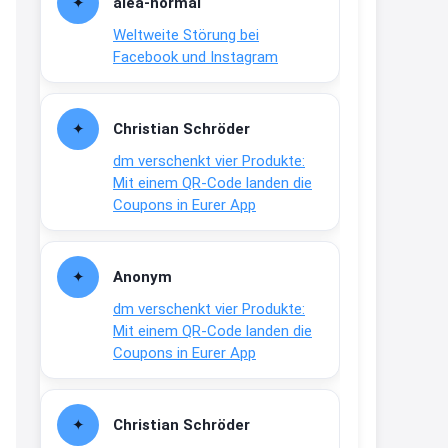
alea-normai
21:27
Weltweite Störung bei
↩
Facebook und Instagram
Joachim
Gratis medizinische Zahncreme
Christian Schröder
www.meineapotheke.de/
dm verschenkt vier Produkte:
2:19
Mit einem QR-Code landen die
↩
Coupons in Eurer App
Joachim
Gratis Lindani Lineal
Anonym
www.linda.de/vorteile/coupons/...
dm verschenkt vier Produkte:
2:21
Mit einem QR-Code landen die
↩
Coupons in Eurer App
Joachim
Gratis Hitzewarn-Aufkleber /
Christian Schröder
verfärbt sich ab 28 Grad /siehe