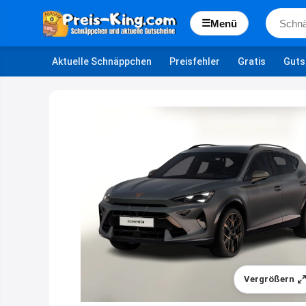
☰
Menü
Aktuelle Schnäppchen
Preisfehler
Gratis
Guts
Vergrößern