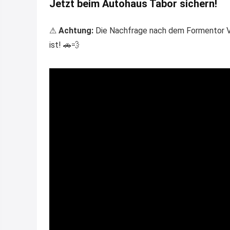
Jetzt beim Autohaus Tabor sichern!
⚠
Achtung:
Die Nachfrage nach dem Formentor VZ
ist! 🚗💨