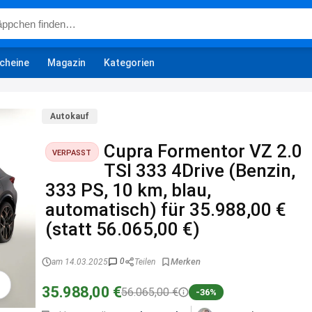
cheine
Magazin
Kategorien
Autokauf
Cupra Formentor VZ 2.0
VERPASST
TSI 333 4Drive (Benzin,
333 PS, 10 km, blau,
automatisch) für 35.988,00 €
(statt 56.065,00 €)
0
am 14.03.2025
Teilen
35.988,00 €
56.065,00 €
-36%