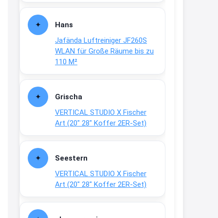
Fielmann-Blinkis mehr / wurde
dauerhaft eingestellt
Hans
www.fielmann-
Jafända Luftreiniger JF260S
group.com/blinkis...
WLAN für Große Räume bis zu
13:44
110 M²
↩
Christian Schröder
Grischa
@Joachim Moin Joachim, schön
VERTICAL STUDIO X Fischer
dich zu sehen, alles gut?
Art (20″ 28″ Koffer 2ER-Set)
15:01
↩
Seestern
Joachim
VERTICAL STUDIO X Fischer
An 01.08. / Sensodyne Rabatt 3€
Art (20″ 28″ Koffer 2ER-Set)
/ max. 15.000
www.erlebe-
haleon.de/#aktuelle...