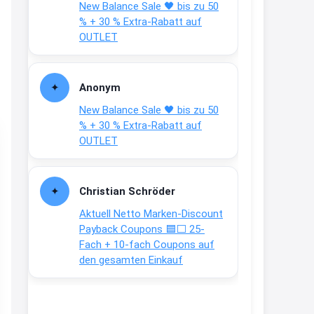
New Balance Sale 🖤 bis zu 50
Text weiter unten
% + 30 % Extra-Rabatt auf
shop.bioeg.de/aufkleber-
OUTLET
achtun...
2:24
Anonym
↩
New Balance Sale 🖤 bis zu 50
Joachim
% + 30 % Extra-Rabatt auf
OUTLET
Gratis personalisierte 7-Tage
Ration Micronährstoffe/ Vitamine
www.dunatura.com/free-trial...
Christian Schröder
2:28
Aktuell Netto Marken-Discount
↩
Payback Coupons 🟦⬜ 25-
Fach + 10-fach Coupons auf
Joachim
den gesamten Einkauf
Gratis 11 versch. Orthomol
Proben
www.orthomol.com/de-
de/service...