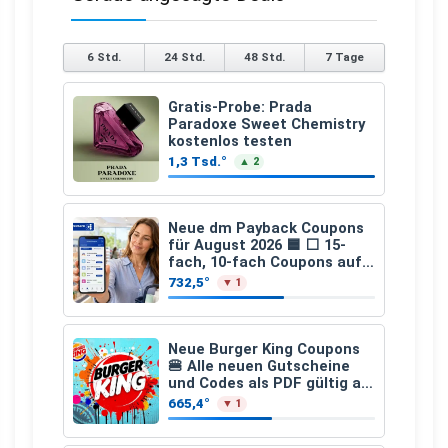
6 Std.
24 Std.
48 Std.
7 Tage
Gratis-Probe: Prada
Paradoxe Sweet Chemistry
kostenlos testen
1,3 Tsd.°
▲ 2
Neue dm Payback Coupons
für August 2026 🟦 ⬜ 15-
fach, 10-fach Coupons auf
den gesamten Einkauf ab 2
732,5°
▼ 1
€
Neue Burger King Coupons
🍔 Alle neuen Gutscheine
und Codes als PDF gültig ab
25.07.2026 bis 04.09.2026
665,4°
▼ 1