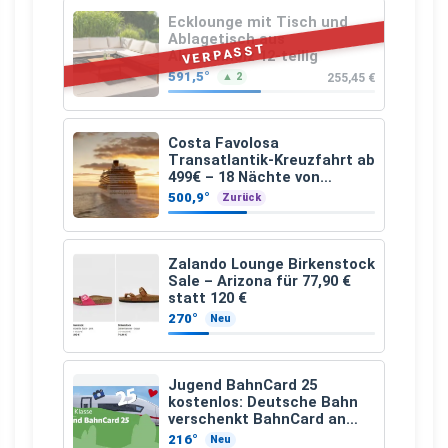
Ecklounge mit Tisch und
Ablagetisch aus
VERPASST
Akazienholz 12-teilig
591,5°
255,45 €
▲ 2
Costa Favolosa
Transatlantik-Kreuzfahrt ab
499€ – 18 Nächte von
Hamburg nach Guadeloupe
500,9°
Zurück
Zalando Lounge Birkenstock
Sale – Arizona für 77,90 €
statt 120 €
270°
Neu
Jugend BahnCard 25
kostenlos: Deutsche Bahn
verschenkt BahnCard an
Kinder und Jugendliche
216°
Neu