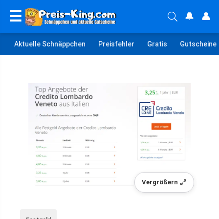
☰
🔔
👤
Aktuelle Schnäppchen
Preisfehler
Gratis
Gutscheine
Vergrößern