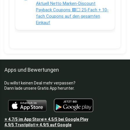
Aktuell Netto Marken-Discount
Payback Coupons 🟦⬜ 25-Fach + 10-
fach Coupons auf den gesamten
Einkauf
Apps und Bewertungen
Du willst keinen Deal mehr verpassen?
Dann lade unsere Gratis App herunter.
⭐
4,7/5
im App Store
⭐
4,5/5
bei Google Play
|
4,9/5
Trustpilot
⭐
4,9/5
auf Google
|