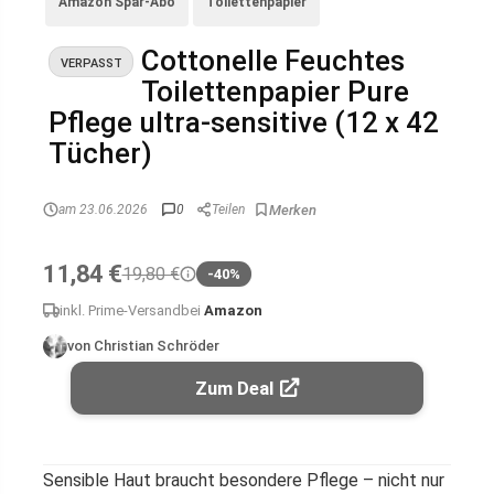
Amazon Spar-Abo
Toilettenpapier
Cottonelle Feuchtes
VERPASST
Toilettenpapier Pure
Pflege ultra-sensitive (12 x 42
Tücher)
am 23.06.2026
0
Teilen
11,84 €
19,80 €
-40%
inkl. Prime-Versand
bei
Amazon
von Christian Schröder
Zum Deal
Sensible Haut braucht besondere Pflege – nicht nur