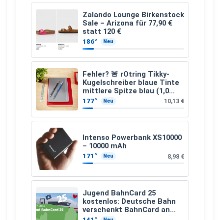
Zalando Lounge Birkenstock
Sale – Arizona für 77,90 €
statt 120 €
186°
Neu
Fehler? 🚨 rOtring Tikky-
Kugelschreiber blaue Tinte
mittlere Spitze blau (1,0
mm – 12 Stück)
177°
10,13 €
Neu
Intenso Powerbank XS10000
– 10000 mAh
171°
8,98 €
Neu
Jugend BahnCard 25
kostenlos: Deutsche Bahn
verschenkt BahnCard an
Kinder und Jugendliche
141°
Neu