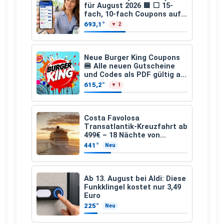
für August 2026 🟦 ⬜ 15-
fach, 10-fach Coupons auf
den gesamten Einkauf ab 2
693,1°
▼ 2
€
Neue Burger King Coupons
🍔 Alle neuen Gutscheine
und Codes als PDF gültig ab
25.07.2026 bis 04.09.2026
615,2°
▼ 1
Costa Favolosa
Transatlantik-Kreuzfahrt ab
499€ – 18 Nächte von
Hamburg nach Guadeloupe
441°
Neu
Ab 13. August bei Aldi: Diese
Funkklingel kostet nur 3,49
Euro
225°
Neu