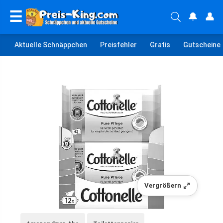
☰
🔔
👤
Aktuelle Schnäppchen
Preisfehler
Gratis
Gutscheine
Vergrößern