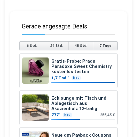
Gerade angesagte Deals
6 Std.
24 Std.
48 Std.
7 Tage
Gratis-Probe: Prada
Paradoxe Sweet Chemistry
kostenlos testen
1,7 Tsd.°
Neu
Ecklounge mit Tisch und
Ablagetisch aus
Akazienholz 12-teilig
777°
255,45 €
Neu
Neue dm Payback Coupons