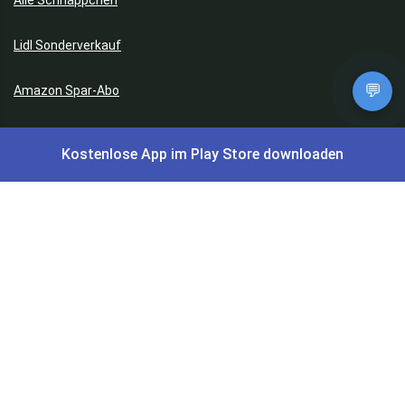
Lidl Sonderverkauf
💬
Amazon Spar-Abo
Amazon Angebote
Kostenlose App im Play Store downloaden
AOK Gratisgeschenke
Gutscheine, Coupons & Payback
Coupons & Gutscheine
DM Payback Coupons
Aral Payback Coupons