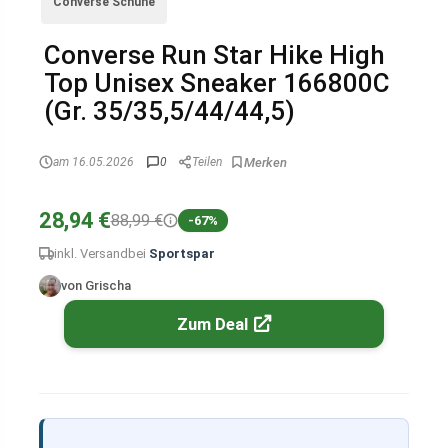
Converse Schuhe
Converse Run Star Hike High
Top Unisex Sneaker 166800C
(Gr. 35/35,5/44/44,5)
am 16.05.2026
0
Teilen
28,94 €
88,99 €
-67%
inkl. Versand
bei
Sportspar
von Grischa
Zum Deal