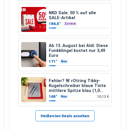
NKD Sale: 50 % auf alle
SALE-Artikel
186,5°
Zurück
Ab 13. August bei Aldi: Diese
Funkklingel kostet nur 3,49
Euro
171°
Neu
Fehler? 🚨 rOtring Tikky-
Kugelschreiber blaue Tinte
mittlere Spitze blau (1,0
mm – 12 Stück)
165°
10,13 €
Neu
Heißesten Deals ansehen