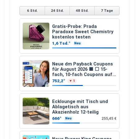
6 Std.
24 Std.
48 Std.
7 Tage
Gratis-Probe: Prada
Paradoxe Sweet Chemistry
kostenlos testen
1,6 Tsd.°
Neu
Neue dm Payback Coupons
für August 2026 🟦 ⬜ 15-
fach, 10-fach Coupons auf
den gesamten Einkauf ab 2
752,2°
▼ 1
€
Ecklounge mit Tisch und
Ablagetisch aus
Akazienholz 12-teilig
666°
255,45 €
Neu
Neue Burger King Coupons