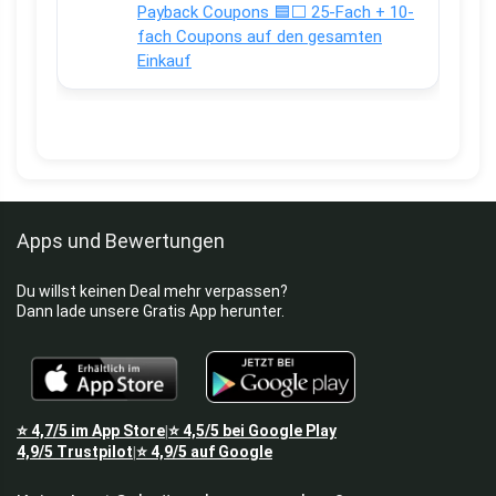
Payback Coupons 🟦⬜ 25-Fach + 10-
fach Coupons auf den gesamten
Einkauf
Apps und Bewertungen
Du willst keinen Deal mehr verpassen?
Dann lade unsere Gratis App herunter.
⭐
4,7/5
im App Store
⭐
4,5/5
bei Google Play
|
4,9/5
Trustpilot
⭐
4,9/5
auf Google
|