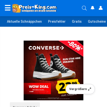
☰
🔔
👤
Aktuelle Schnäppchen
Preisfehler
Gratis
Gutscheine
Vergrößern