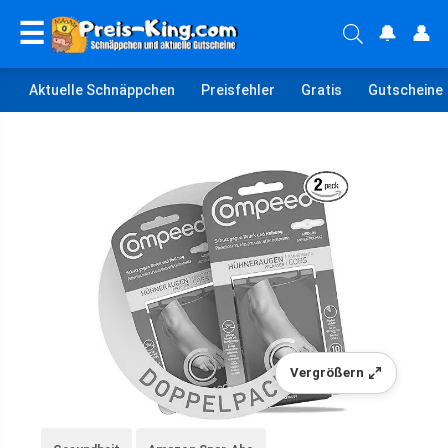
☰
🔔
👤
Aktuelle Schnäppchen
Preisfehler
Gratis
Gutscheine
Vergrößern