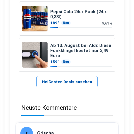
Pepsi Cola 24er Pack (24 x
0,33l)
189°
9,61 €
Neu
Ab 13. August bei Aldi: Diese
Funkklingel kostet nur 3,49
Euro
159°
Neu
Heißesten Deals ansehen
Neuste Kommentare
Grischa