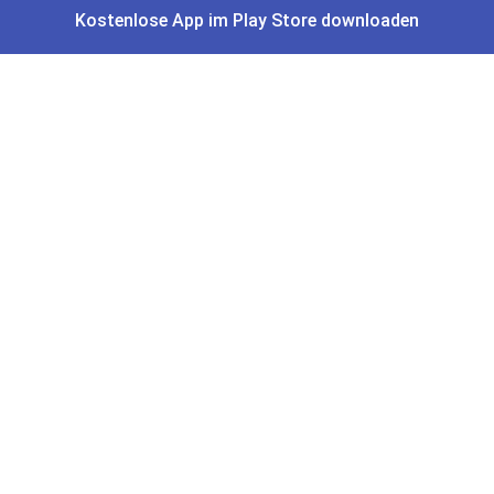
Kostenlose App im Play Store downloaden
Gutscheine, Coupons & Payback
Coupons & Gutscheine
DM Payback Coupons
Aral Payback Coupons
Edeka Payback Coupon
Burger King Gutscheine
Preisfehler, Gratisartikel, Cashback & Events
Preisfehler aktuell