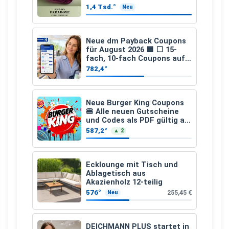
1,4 Tsd.°
Neu
Neue dm Payback Coupons
für August 2026 🟦 ⬜ 15-
fach, 10-fach Coupons auf
den gesamten Einkauf ab 2
782,4°
€
Neue Burger King Coupons
🍔 Alle neuen Gutscheine
und Codes als PDF gültig ab
25.07.2026 bis 04.09.2026
587,2°
▲ 2
Ecklounge mit Tisch und
Ablagetisch aus
Akazienholz 12-teilig
576°
255,45 €
Neu
DEICHMANN PLUS startet in