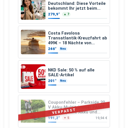
Deutschland: Diese Vorteile
bekommt Ihr jetzt beim
Schuhkauf
279,9°
▲ 7
Costa Favolosa
Transatlantik-Kreuzfahrt ab
499€ – 18 Nächte von
Hamburg nach Guadeloupe
246°
Neu
NKD Sale: 50 % auf alle
SALE-Artikel
201°
Neu
Couponfehler – Parkside 20
V Akku-Multitrimmer PAMT
VERPASST
20-Li A1 (ohne Akku und
Ladegerät)
191,2°
19,94 €
▼ 5