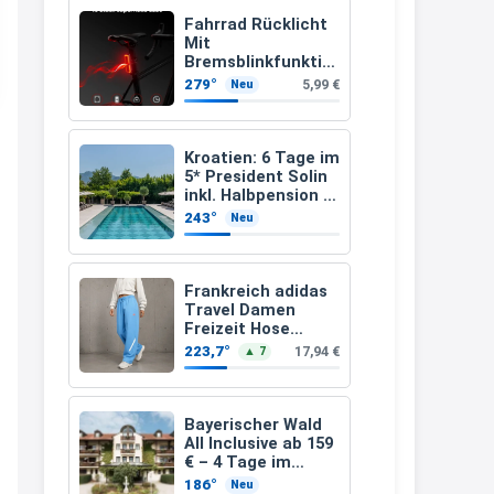
müsste schon stornieren und
Fahrrad Rücklicht
Mit
nochmal bestellen, da man
Bremsblinkfunktio
n (StVZO
Rabattcodes oder auch
279°
5,99 €
Neu
zugelassenen)
Geschenkgutscheine im
Warenkorb oder an der Kasse
Kroatien: 6 Tage im
VOR dem Kauf einlösen kann.
5* President Solin
inkl. Halbpension &
17:06
Flug ab 458 € pro
243°
Neu
Person
↩
Kerstin
Frankreich adidas
Travel Damen
Och siche den Gutschein
Freizeit Hose
fürmeggelebaguetts
JC8618 (Gr. 2XS bis
223,7°
17,94 €
▲ 7
3XL)
21:36
↩
Bayerischer Wald
All Inclusive ab 159
Kerstin
€ – 4 Tage im
3*Landhotel
Meggle bagett Gutschein code
186°
Neu