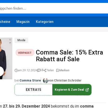
cheine
Magazin
Kategorien
Mode
Comma Sale: 15% Extra
VERPASST
Rabatt auf Sale
0
am 29.12.2024
Teilen
bei
Comma Store
von Christian Schröder
EXTRA15
Kopieren & Zum Deal
om
27. bis 29. Dezember 2024
bekommst du im
comma