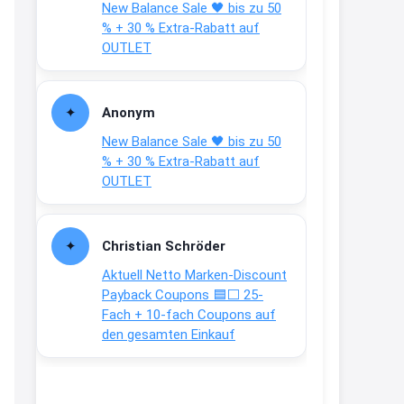
New Balance Sale 🖤 bis zu 50
Text weiter unten
% + 30 % Extra-Rabatt auf
shop.bioeg.de/aufkleber-
OUTLET
achtun...
2:24
Anonym
↩
New Balance Sale 🖤 bis zu 50
Joachim
% + 30 % Extra-Rabatt auf
OUTLET
Gratis personalisierte 7-Tage
Ration Micronährstoffe/ Vitamine
www.dunatura.com/free-trial...
Christian Schröder
2:28
Aktuell Netto Marken-Discount
↩
Payback Coupons 🟦⬜ 25-
Fach + 10-fach Coupons auf
Joachim
den gesamten Einkauf
Gratis 11 versch. Orthomol
Proben
www.orthomol.com/de-
de/service...