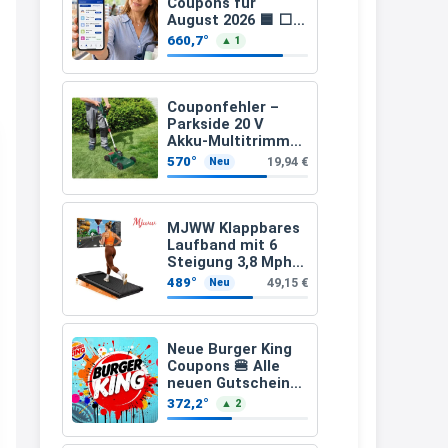
Coupons für
↩
August 2026 🟦 ⬜
15-fach, 10-fach
660,7°
▲ 1
Katalin
Coupons auf den
gesamten Einkauf
Hallo, ich habe ein Problem.
ab 2 €
Couponfehler –
13:09
Parkside 20 V
↩
Akku-Multitrimmer
PAMT 20-Li A1
570°
19,94 €
Neu
(ohne Akku und
Katalin
Ladegerät)
wie löse ich mein Gutschein ein,
MJWW Klappbares
was bereits bezahlt worden ist?
Laufband mit 6
Steigung 3,8 Mph/6
13:10
Km/h Walking
489°
49,15 €
Neu
↩
Grischa
Neue Burger King
@Katalin Bei welchen Shop ?
Coupons 🍔 Alle
neuen Gutscheine
Allgemein kann man keine
und Codes als PDF
372,2°
▲ 2
gültig ab 25.07.2026
Gutscheine nach einem Kauf
bis 04.09.2026
einlösen, soweit ich weiß. Man