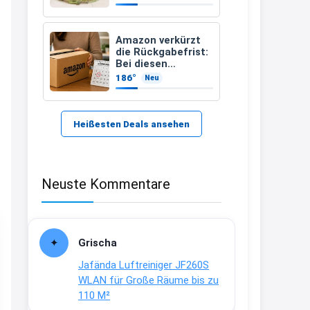
Rosenberger mit
Wellness
21:37
↩
Amazon verkürzt
die Rückgabefrist:
Kerstin
Bei diesen
Bestellungen
186°
Neu
Bei EDEKA
müsst Ihr schneller
handeln
21:37
↩
Heißesten Deals ansehen
Joachim
Haribo Roadshow / 100 Orte / ab
Neuste Kommentare
29.07
www.haribo.com/de-
de/aktuelles...
13:04
Grischa
↩
Jafända Luftreiniger JF260S
Joachim
WLAN für Große Räume bis zu
110 M²
Ab diesem Jahr gibt es keine