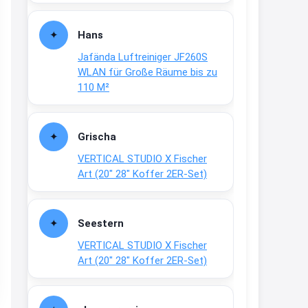
Fielmann-Blinkis mehr / wurde
dauerhaft eingestellt
Hans
www.fielmann-
Jafända Luftreiniger JF260S
group.com/blinkis...
WLAN für Große Räume bis zu
13:44
110 M²
↩
Christian Schröder
Grischa
@Joachim Moin Joachim, schön
VERTICAL STUDIO X Fischer
dich zu sehen, alles gut?
Art (20″ 28″ Koffer 2ER-Set)
15:01
↩
Seestern
Joachim
VERTICAL STUDIO X Fischer
An 01.08. / Sensodyne Rabatt 3€
Art (20″ 28″ Koffer 2ER-Set)
/ max. 15.000
www.erlebe-
haleon.de/#aktuelle...