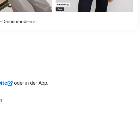
E-Damenmode-im-
ite
oder in der App.
n.