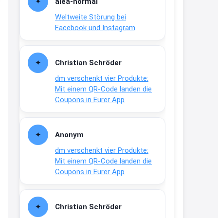
alea-normai
21:27
Weltweite Störung bei
↩
Facebook und Instagram
Joachim
Gratis medizinische Zahncreme
Christian Schröder
www.meineapotheke.de/
dm verschenkt vier Produkte:
2:19
Mit einem QR-Code landen die
↩
Coupons in Eurer App
Joachim
Gratis Lindani Lineal
Anonym
www.linda.de/vorteile/coupons/...
dm verschenkt vier Produkte:
2:21
Mit einem QR-Code landen die
↩
Coupons in Eurer App
Joachim
Gratis Hitzewarn-Aufkleber /
Christian Schröder
verfärbt sich ab 28 Grad /siehe