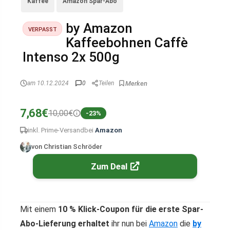
Kaffee
Amazon Spar-Abo
by Amazon
VERPASST
Kaffeebohnen Caffè
Intenso 2x 500g
am 10.12.2024
0
Teilen
7,68€
10,00€
-23%
inkl. Prime-Versand
bei
Amazon
von Christian Schröder
Zum Deal
Mit einem
10 % Klick-Coupon
für die
erste Spar-
Abo-Lieferung
erhaltet
ihr nun bei
Amazon
die
by