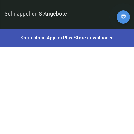
Schnäppchen & Angebote
💬
Alle Schnäppchen
Kostenlose App im Play Store downloaden
Lidl Sonderverkauf
Amazon Spar-Abo
Amazon Angebote
AOK Gratisgeschenke
Gutscheine, Coupons & Payback
Coupons & Gutscheine