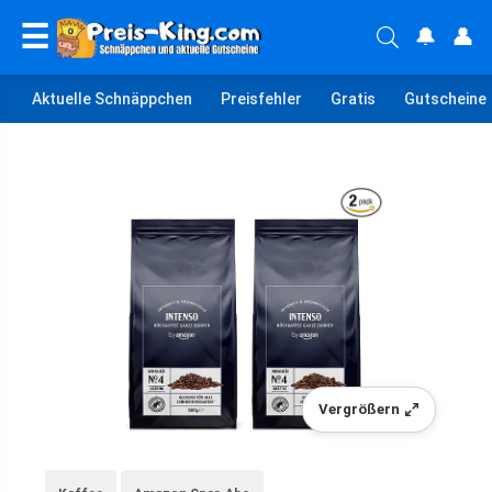
☰
🔔
👤
Aktuelle Schnäppchen
Preisfehler
Gratis
Gutscheine
Vergrößern