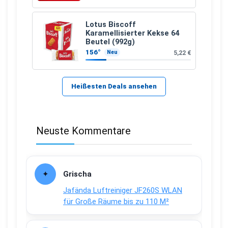
Lotus Biscoff
Karamellisierter Kekse 64
Beutel (992g)
156°
5,22 €
Neu
Heißesten Deals ansehen
Neuste Kommentare
Grischa
Jafända Luftreiniger JF260S WLAN
für Große Räume bis zu 110 M²