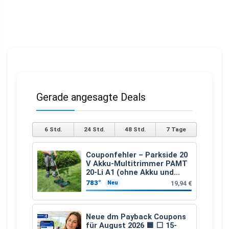
Gerade angesagte Deals
6 Std.
24 Std.
48 Std.
7 Tage
Couponfehler – Parkside 20
V Akku-Multitrimmer PAMT
20-Li A1 (ohne Akku und
Ladegerät)
783°
19,94 €
Neu
Neue dm Payback Coupons
für August 2026 🟦 ⬜ 15-