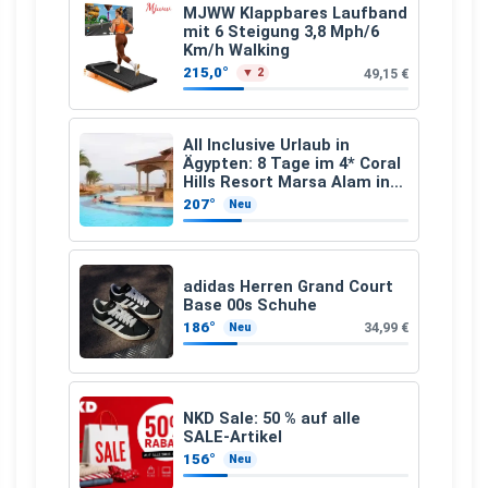
MJWW Klappbares Laufband
mit 6 Steigung 3,8 Mph/6
Km/h Walking
215,0°
49,15 €
▼ 2
All Inclusive Urlaub in
Ägypten: 8 Tage im 4* Coral
Hills Resort Marsa Alam inkl.
Flüge ab 299 € p.P.
207°
Neu
adidas Herren Grand Court
Base 00s Schuhe
186°
34,99 €
Neu
NKD Sale: 50 % auf alle
SALE-Artikel
156°
Neu