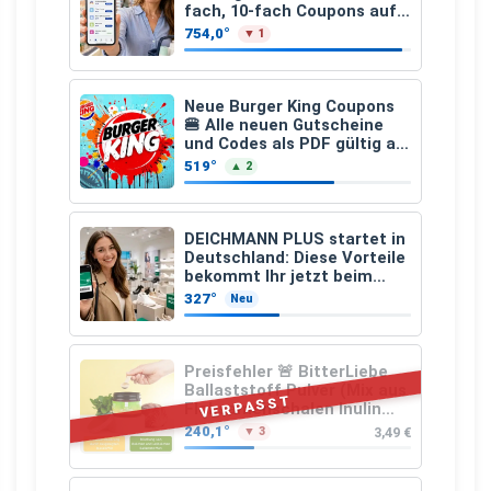
fach, 10-fach Coupons auf
den gesamten Einkauf ab 2
754,0°
▼ 1
€
Neue Burger King Coupons
🍔 Alle neuen Gutscheine
und Codes als PDF gültig ab
25.07.2026 bis 04.09.2026
519°
▲ 2
DEICHMANN PLUS startet in
Deutschland: Diese Vorteile
bekommt Ihr jetzt beim
Schuhkauf
327°
Neu
Preisfehler 🚨 BitterLiebe
Ballaststoff Pulver (Mix aus
VERPASST
Flohsamenschalen Inulin
(Präbiotika) Leinsamen &
240,1°
3,49 €
▼ 3
Apfelfaser)