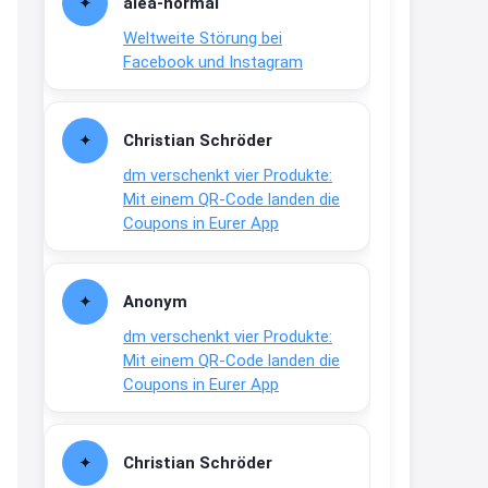
alea-normai
21:27
Weltweite Störung bei
↩
Facebook und Instagram
Joachim
Gratis medizinische Zahncreme
Christian Schröder
www.meineapotheke.de/
dm verschenkt vier Produkte:
2:19
Mit einem QR-Code landen die
↩
Coupons in Eurer App
Joachim
Gratis Lindani Lineal
Anonym
www.linda.de/vorteile/coupons/...
dm verschenkt vier Produkte:
2:21
Mit einem QR-Code landen die
↩
Coupons in Eurer App
Joachim
Gratis Hitzewarn-Aufkleber /
Christian Schröder
verfärbt sich ab 28 Grad /siehe