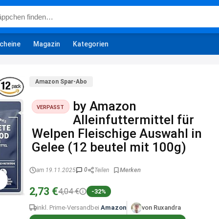
cheine
Magazin
Kategorien
Amazon Spar-Abo
by Amazon
VERPASST
Alleinfuttermittel für
Welpen Fleischige Auswahl in
Gelee (12 beutel mit 100g)
0
am 19.11.2025
Teilen
2,73 €
4,04 €
-32%
inkl. Prime-Versand
bei
Amazon
von Ruxandra