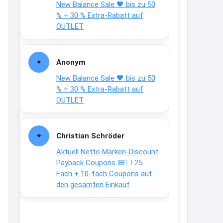
New Balance Sale 🖤 bis zu 50
Text weiter unten
% + 30 % Extra-Rabatt auf
shop.bioeg.de/aufkleber-
OUTLET
achtun...
2:24
Anonym
↩
New Balance Sale 🖤 bis zu 50
Joachim
% + 30 % Extra-Rabatt auf
OUTLET
Gratis personalisierte 7-Tage
Ration Micronährstoffe/ Vitamine
www.dunatura.com/free-trial...
Christian Schröder
2:28
Aktuell Netto Marken-Discount
↩
Payback Coupons 🟦⬜ 25-
Fach + 10-fach Coupons auf
Joachim
den gesamten Einkauf
Gratis 11 versch. Orthomol
Proben
www.orthomol.com/de-
de/service...