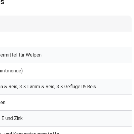
ls
termittel für Welpen
samtmenge)
hn & Reis, 3 × Lamm & Reis, 3 × Geflügel & Reis
ten
 E und Zink