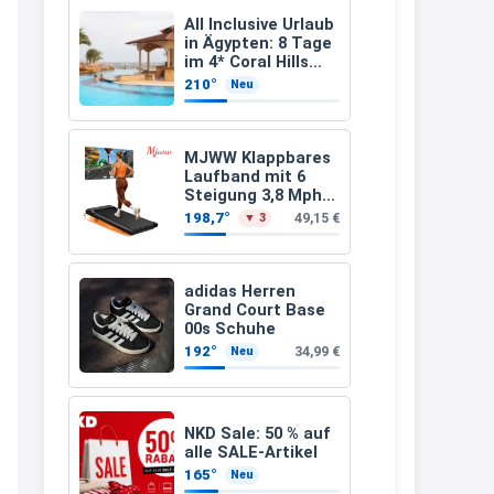
Leinsamen &
Apfelfaser)
müsste schon stornieren und
All Inclusive Urlaub
in Ägypten: 8 Tage
nochmal bestellen, da man
im 4* Coral Hills
Resort Marsa Alam
Rabattcodes oder auch
210°
Neu
inkl. Flüge ab 299 €
Geschenkgutscheine im
p.P.
Warenkorb oder an der Kasse
MJWW Klappbares
VOR dem Kauf einlösen kann.
Laufband mit 6
Steigung 3,8 Mph/6
17:06
Km/h Walking
198,7°
49,15 €
▼ 3
↩
Kerstin
adidas Herren
Grand Court Base
Och siche den Gutschein
00s Schuhe
fürmeggelebaguetts
192°
34,99 €
Neu
21:36
↩
NKD Sale: 50 % auf
Kerstin
alle SALE-Artikel
165°
Neu
Meggle bagett Gutschein code