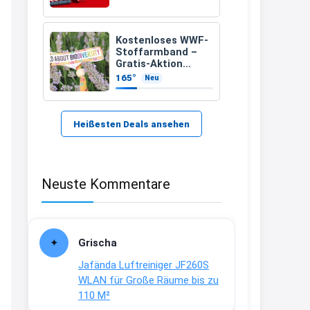
21:37
↩
Kostenloses WWF-
Stoffarmband –
Kerstin
Gratis-Aktion
inklusive Versand
165°
Neu
Bei EDEKA
21:37
↩
Heißesten Deals ansehen
Joachim
Haribo Roadshow / 100 Orte / ab
Neuste Kommentare
29.07
www.haribo.com/de-
de/aktuelles...
13:04
Grischa
↩
Jafända Luftreiniger JF260S
Joachim
WLAN für Große Räume bis zu
110 M²
Ab diesem Jahr gibt es keine