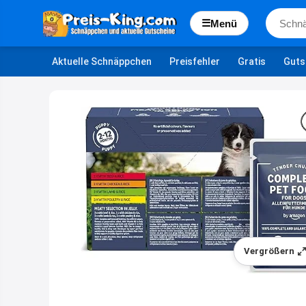
☰
Menü
Aktuelle Schnäppchen
Preisfehler
Gratis
Guts
Vergrößern