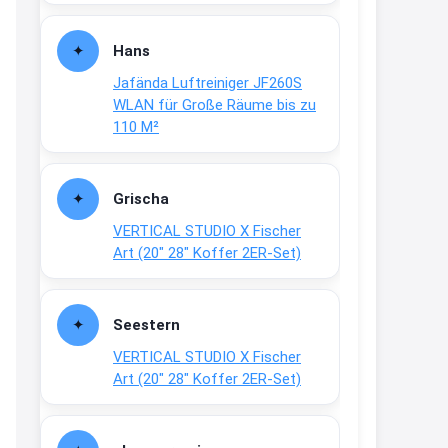
Fielmann-Blinkis mehr / wurde
dauerhaft eingestellt
Hans
www.fielmann-
Jafända Luftreiniger JF260S
group.com/blinkis...
WLAN für Große Räume bis zu
13:44
110 M²
↩
Christian Schröder
Grischa
@Joachim Moin Joachim, schön
VERTICAL STUDIO X Fischer
dich zu sehen, alles gut?
Art (20″ 28″ Koffer 2ER-Set)
15:01
↩
Seestern
Joachim
VERTICAL STUDIO X Fischer
An 01.08. / Sensodyne Rabatt 3€
Art (20″ 28″ Koffer 2ER-Set)
/ max. 15.000
www.erlebe-
haleon.de/#aktuelle...