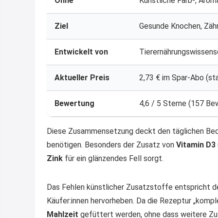
Ohne
Künstliche Farb-, Arom
Ziel
Gesunde Knochen, Zähn
Entwickelt von
Tierernährungswissensc
Aktueller Preis
2,73 € im Spar-Abo (sta
Bewertung
4,6 / 5 Sterne (157 B
Diese Zusammensetzung deckt den täglichen Beda
benötigen. Besonders der Zusatz von
Vitamin D3
Zink
für ein glänzendes Fell sorgt.
Das Fehlen künstlicher Zusatzstoffe entspricht 
Käufer:innen hervorheben. Da die Rezeptur „kompl
Mahlzeit
gefüttert werden, ohne dass weitere Zus