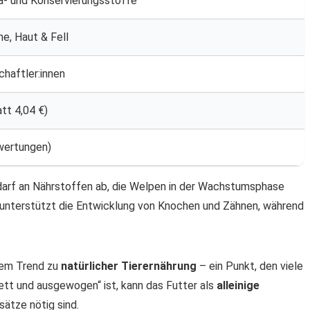
a- und Konservierungsstoffe
e, Haut & Fell
haftler:innen
tt 4,04 €)
ewertungen)
rf an Nährstoffen ab, die Welpen in der Wachstumsphase
unterstützt die Entwicklung von Knochen und Zähnen, während
dem Trend zu
natürlicher Tierernährung
– ein Punkt, den viele
ett und ausgewogen“ ist, kann das Futter als
alleinige
ätze nötig sind.