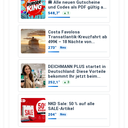
🍔 Alle neuen Gutscheine
und Codes als PDF gültig ab
25.07.2026 bis 04.09.2026
548,7°
▲ 1
Costa Favolosa
Transatlantik-Kreuzfahrt ab
499€ – 18 Nächte von
Hamburg nach Guadeloupe
273°
Neu
DEICHMANN PLUS startet in
Deutschland: Diese Vorteile
bekommt Ihr jetzt beim
Schuhkauf
252,1°
▲ 3
NKD Sale: 50 % auf alle
SALE-Artikel
204°
Neu