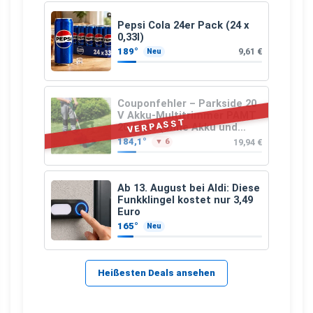
Pepsi Cola 24er Pack (24 x
0,33l)
189°
9,61 €
Neu
Couponfehler – Parkside 20
V Akku-Multitrimmer PAMT
VERPASST
20-Li A1 (ohne Akku und
Ladegerät)
184,1°
19,94 €
▼ 6
Ab 13. August bei Aldi: Diese
Funkklingel kostet nur 3,49
Euro
165°
Neu
Heißesten Deals ansehen