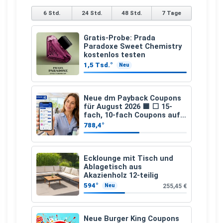
6 Std.
24 Std.
48 Std.
7 Tage
Gratis-Probe: Prada
Paradoxe Sweet Chemistry
kostenlos testen
1,5 Tsd.°
Neu
Neue dm Payback Coupons
für August 2026 🟦 ⬜ 15-
fach, 10-fach Coupons auf
den gesamten Einkauf ab 2
788,4°
€
Ecklounge mit Tisch und
Ablagetisch aus
Akazienholz 12-teilig
594°
255,45 €
Neu
Neue Burger King Coupons