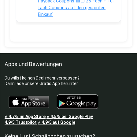
Payback Coupons 🟦⬜ 25-Fach + 10-
fach Coupons auf den gesamten
Einkauf
Apps und Bewertungen
Du willst keinen Deal mehr verpassen?
Dann lade unsere Gratis App herunter.
⭐
4,7/5
im App Store
⭐
4,5/5
bei Google Play
|
4,9/5
Trustpilot
⭐
4,9/5
auf Google
|
Keine Lust Schnäppchen zu suchen?