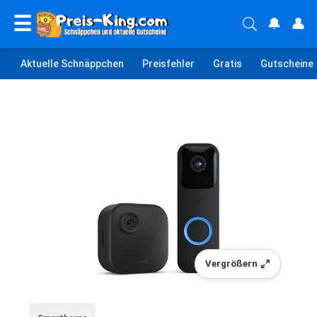
☰
🔔
👤
Aktuelle Schnäppchen
Preisfehler
Gratis
Gutscheine
Vergrößern