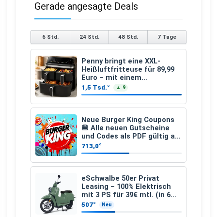
Gerade angesagte Deals
6 Std.
24 Std.
48 Std.
7 Tage
Penny bringt eine XXL-
Heißluftfritteuse für 89,99
Euro – mit einem
besonderen Vorteil
1,5 Tsd.°
▲ 9
Neue Burger King Coupons
🍔 Alle neuen Gutscheine
und Codes als PDF gültig ab
25.07.2026 bis 04.09.2026
713,0°
eSchwalbe 50er Privat
Leasing – 100% Elektrisch
mit 3 PS für 39€ mtl. (in 6
schicken Farben LF: 0.43, 36
507°
Neu
Monate, Bereitstellung: