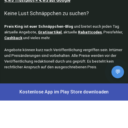
4,9/5
Trustpilot
⭐
4,9/5
auf Google
|
Keine Lust Schnäppchen zu suchen?
Preis King ist euer Schnäppchen-Blog
und bietet euch jeden Tag
aktuelle Angebote,
Gratisartikel
, aktuelle
Rabattcodes
, Preisfehler,
Cashback
und vieles mehr.
Angebote können kurz nach Veröffentlichung vergriffen sein. Irrtümer
und Preisänderungen sind vorbehalten. Alle Preise werden vor der
Veröffentlichung redaktionell durch uns geprüft. Es besteht kein
rechtlicher Anspruch auf den ausgeschriebenen Preis.
💬
Schnäppchen & Angebote
Kostenlose App im Play Store downloaden
Alle Schnäppchen
Lidl Sonderverkauf