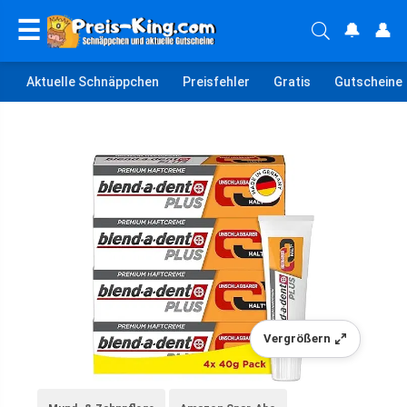
☰
🔔
👤
Aktuelle Schnäppchen
Preisfehler
Gratis
Gutscheine
Vergrößern