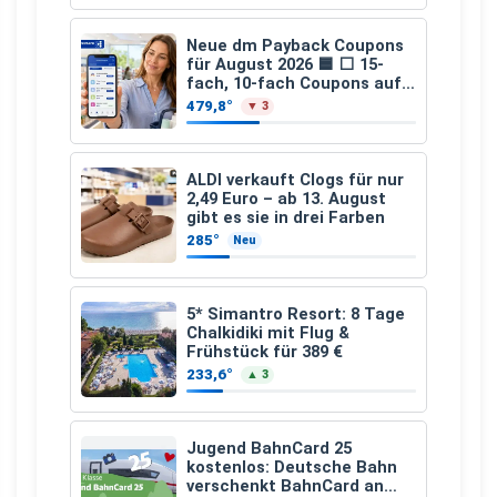
159,00 €, 2.500 km/Jahr)
Neue dm Payback Coupons
für August 2026 🟦 ⬜ 15-
fach, 10-fach Coupons auf
den gesamten Einkauf ab 2
479,8°
▼ 3
€
ALDI verkauft Clogs für nur
2,49 Euro – ab 13. August
gibt es sie in drei Farben
285°
Neu
5* Simantro Resort: 8 Tage
Chalkidiki mit Flug &
Frühstück für 389 €
233,6°
▲ 3
Jugend BahnCard 25
kostenlos: Deutsche Bahn
verschenkt BahnCard an