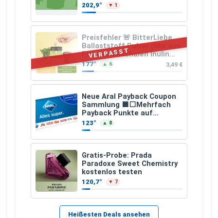
Kinder und Jugendliche
202,9°
▼ 1
Preisfehler 🚨 BitterLiebe
Ballaststoff Pulver (Mix aus
VERPASST
Flohsamenschalen Inulin
(Präbiotika) Leinsamen &
177°
3,49 €
▲ 6
Apfelfaser)
Neue Aral Payback Coupon
Sammlung 🟦⬜Mehrfach
Payback Punkte auf
Kraftstoffe und Erdgas
123°
▲ 8
Gratis-Probe: Prada
Paradoxe Sweet Chemistry
kostenlos testen
120,7°
▼ 7
Heißesten Deals ansehen