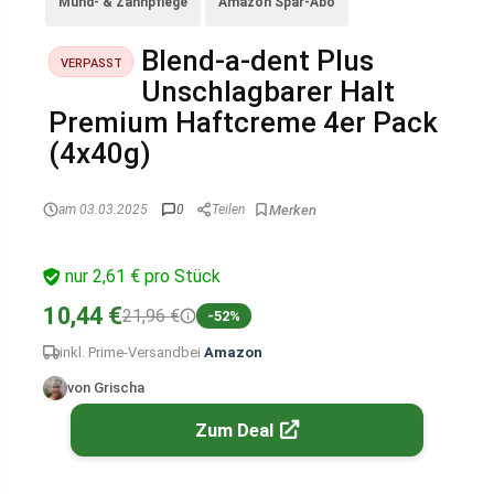
Mund- & Zahnpflege
Amazon Spar-Abo
Blend-a-dent Plus
VERPASST
Unschlagbarer Halt
Premium Haftcreme 4er Pack
(4x40g)
am 03.03.2025
0
Teilen
nur 2,61 € pro Stück
10,44 €
21,96 €
-52%
inkl. Prime-Versand
bei
Amazon
von Grischa
Zum Deal