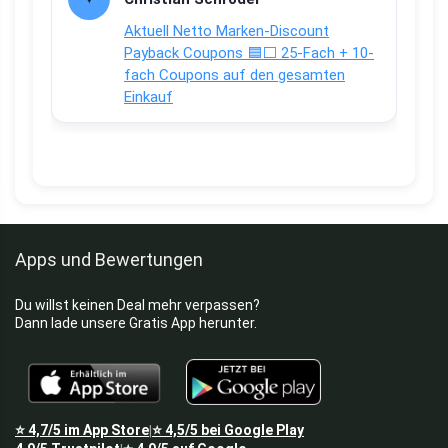
Aktuell Netto Marken-Discount
Payback Coupons 🟦⬜ 25-Fach + 10-
fach Coupons auf den gesamten
Einkauf
Apps und Bewertungen
Du willst keinen Deal mehr verpassen?
Dann lade unsere Gratis App herunter.
⭐
4,7/5
im App Store
⭐
4,5/5
bei Google Play
|