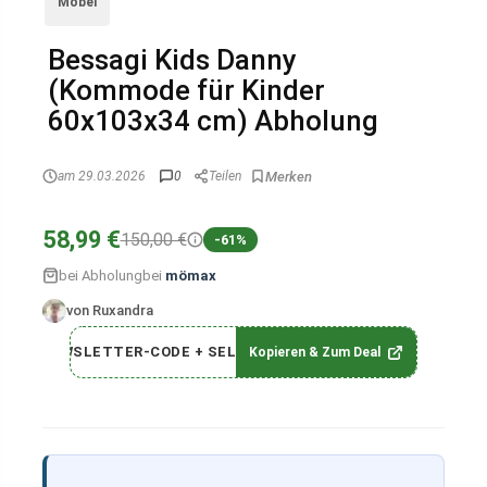
Möbel
Bessagi Kids Danny
(Kommode für Kinder
60x103x34 cm) Abholung
am 29.03.2026
0
Teilen
58,99 €
150,00 €
-61%
bei Abholung
bei
mömax
von Ruxandra
NEWSLETTER-CODE + SELBST
Kopieren & Zum Deal