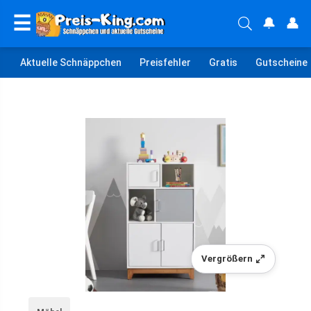
☰
🔔
👤
Aktuelle Schnäppchen
Preisfehler
Gratis
Gutscheine
Vergrößern