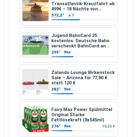
Transatlantik-Kreuzfahrt ab
499€ – 18 Nächte von
Hamburg nach Guadeloupe
372,2°
▲ 1
Jugend BahnCard 25
kostenlos: Deutsche Bahn
verschenkt BahnCard an
Kinder und Jugendliche
294°
Neu
Zalando Lounge Birkenstock
Sale – Arizona für 77,90 €
statt 120 €
282°
Neu
Fairy Max Power Spülmittel
Original Starke
Fettlösekraft (8x545ml)
276°
10,23 €
Neu