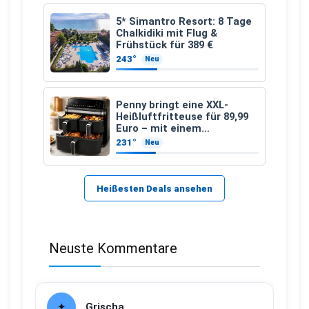
5* Simantro Resort: 8 Tage
Chalkidiki mit Flug &
Frühstück für 389 €
243°
Neu
Penny bringt eine XXL-
Heißluftfritteuse für 89,99
Euro – mit einem
besonderen Vorteil
231°
Neu
Heißesten Deals ansehen
Neuste Kommentare
Grischa