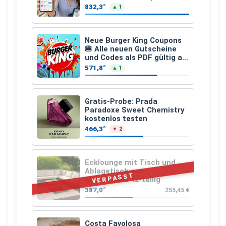
den gesamten Einkauf ab 2
832,3°
▲ 1
€
Neue Burger King Coupons
🍔 Alle neuen Gutscheine
und Codes als PDF gültig ab
25.07.2026 bis 04.09.2026
571,8°
▲ 1
Gratis-Probe: Prada
Paradoxe Sweet Chemistry
kostenlos testen
466,3°
▼ 2
Ecklounge mit Tisch und
Ablagetisch aus
VERPASST
Akazienholz 12-teilig
387,0°
255,45 €
Costa Favolosa