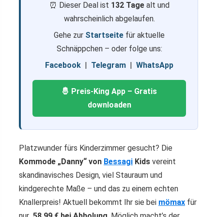
⏰ Dieser Deal ist
132 Tage
alt und
wahrscheinlich abgelaufen.
Gehe zur
Startseite
für aktuelle
Schnäppchen – oder folge uns:
Facebook
|
Telegram
|
WhatsApp
🤴 Preis-King App – Gratis
downloaden
Platzwunder fürs Kinderzimmer gesucht? Die
Kommode „Danny“ von
Bessagi
Kids
vereint
skandinavisches Design, viel Stauraum und
kindgerechte Maße – und das zu einem echten
Knallerpreis! Aktuell bekommt Ihr sie bei
mömax
für
nur
58,99 €
bei Abholung
. Möglich macht’s der