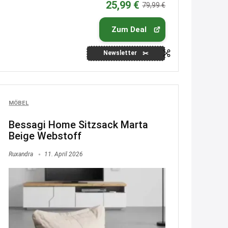
25,99 €
79,99 €
29.07
www.haribo.com/de-
de/aktuelles...
Zum Deal
13:04
↩
Newsletter
Joachim
Ab diesem Jahr gibt es keine
Fielmann-Blinkis mehr / wurde
MÖBEL
dauerhaft eingestellt
Bessagi Home Sitzsack Marta
www.fielmann-
Beige Webstoff
group.com/blinkis...
Ruxandra
11. April 2026
13:44
↩
Christian Schröder
@Joachim Moin Joachim, schön
dich zu sehen, alles gut?