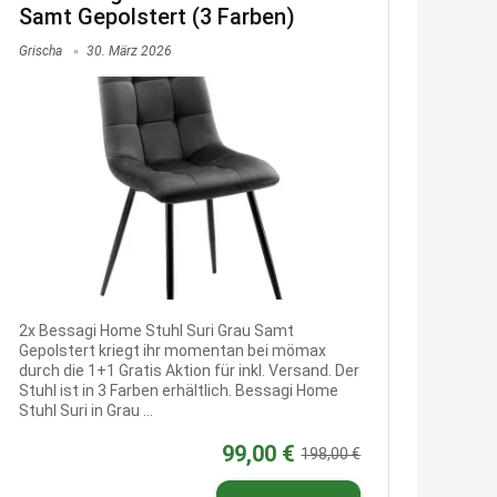
Gratis Lindani Lineal
Samt Gepolstert (3 Farben)
www.linda.de/vorteile/coupons/...
Grischa
30. März 2026
2:21
↩
Joachim
Gratis Hitzewarn-Aufkleber /
verfärbt sich ab 28 Grad /siehe
Text weiter unten
shop.bioeg.de/aufkleber-
achtun...
2x Bessagi Home Stuhl Suri Grau Samt
2:24
Gepolstert kriegt ihr momentan bei mömax
↩
durch die 1+1 Gratis Aktion für inkl. Versand. Der
Stuhl ist in 3 Farben erhältlich. Bessagi Home
Joachim
Stuhl Suri in Grau ...
Gratis personalisierte 7-Tage
99,00 €
198,00 €
Ration Micronährstoffe/ Vitamine