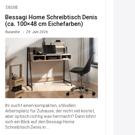
TISCHE
Och siche den Gutschein
fürmeggelebaguetts
Bessagi Home Schreibtisch Denis
(ca. 100×48 cm Eichefarben)
21:36
Ruxandra
29. Juni 2026
↩
Kerstin
Meggle bagett Gutschein code
21:37
↩
Kerstin
Bei EDEKA
21:37
Ihr sucht einen kompakten, stilvollen
Arbeitsplatz für Zuhause, der nicht viel kostet,
↩
aber optisch richtig was hermacht? Dann lohnt
sich ein Blick auf den Bessagi Home
Joachim
Schreibtisch Denis in ...
Haribo Roadshow / 100 Orte / ab