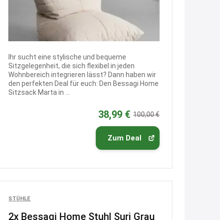
15:01
↩
Joachim
Ihr sucht eine stylische und bequeme
An 01.08. / Sensodyne Rabatt 3€
Sitzgelegenheit, die sich flexibel in jeden
/ max. 15.000
www.erlebe-
Wohnbereich integrieren lässt? Dann haben wir
haleon.de/#aktuelle...
den perfekten Deal für euch: Den Bessagi Home
Sitzsack Marta in ...
21:27
↩
38,99 €
100,00 €
Joachim
Zum Deal
Gratis medizinische Zahncreme
www.meineapotheke.de/
2:19
↩
STÜHLE
Joachim
2x Bessagi Home Stuhl Suri Grau