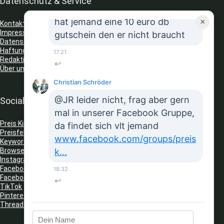
Datenschutz & Service
JR
hat jemand eine 10 euro db
×
Kontakt
Impressum
gutschein den er nicht braucht
Datenschutz
Haftungsausschluss
17:21
Redaktionelle Richtlinien
↩
Über uns
Christian Schröder
@JR leider nicht, frag aber gern
Social Media
mal in unserer Facebook Gruppe,
Preis King auf Telegram
da findet sich vlt jemand
Preisfehler Whats App Kanal
www.facebook.com/groups/preis
Keyword Tracker
(Telegram)
Browser Erweiterungen: Gutschein Finder
k...
Instagram
Facebook
18:32
Facebook Gruppe
↩
TikTok
Pinterest
Threads