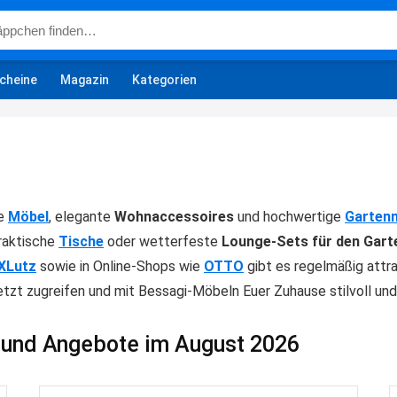
cheine
Magazin
Kategorien
le
Möbel
, elegante
Wohnaccessoires
und hochwertige
Garten
praktische
Tische
oder wetterfeste
Lounge-Sets für den Gart
XLutz
sowie in Online-Shops wie
OTTO
gibt es regelmäßig attr
Jetzt zugreifen und mit Bessagi-Möbeln Euer Zuhause stilvoll un
 und Angebote im August 2026