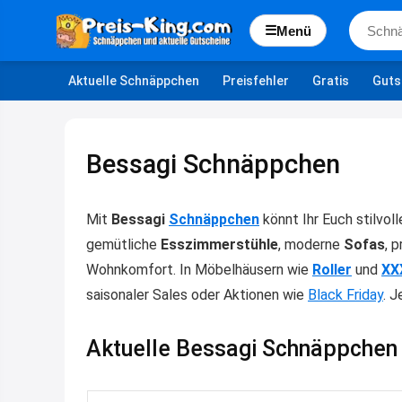
☰
Menü
Aktuelle Schnäppchen
Preisfehler
Gratis
Guts
Bessagi Schnäppchen
Mit
Bessagi
Schnäppchen
könnt Ihr Euch stilvol
gemütliche
Esszimmerstühle
, moderne
Sofas
, 
Wohnkomfort. In Möbelhäusern wie
Roller
und
XX
saisonaler Sales oder Aktionen wie
Black Friday
. 
Aktuelle Bessagi Schnäppchen