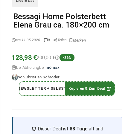
Dies & Das
Bessagi Home Polsterbett
Elena Grau ca. 180×200 cm
am 11.05.2026
0
Teilen
128,98 €
200,00 €
-36%
bei Abholung
bei
mömax
von Christian Schröder
NEWSLETTER + SELBST
Kopieren & Zum Deal
⏰ Dieser Deal ist
88 Tage
alt und