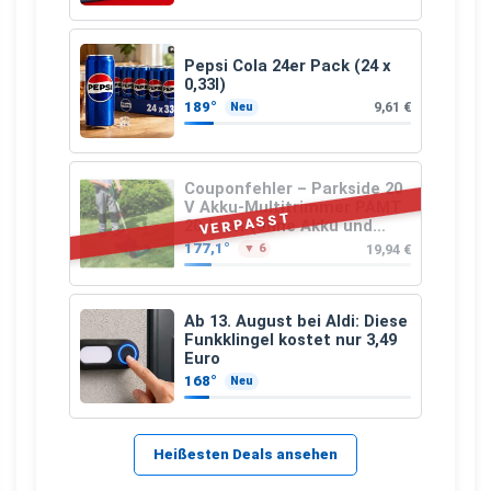
Pepsi Cola 24er Pack (24 x
0,33l)
189°
9,61 €
Neu
Couponfehler – Parkside 20
V Akku-Multitrimmer PAMT
VERPASST
20-Li A1 (ohne Akku und
Ladegerät)
177,1°
19,94 €
▼ 6
Ab 13. August bei Aldi: Diese
Funkklingel kostet nur 3,49
Euro
168°
Neu
Heißesten Deals ansehen