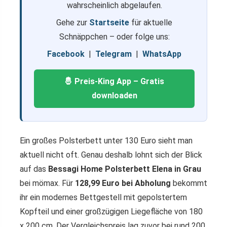
wahrscheinlich abgelaufen.
Gehe zur
Startseite
für aktuelle
Schnäppchen – oder folge uns:
Facebook
|
Telegram
|
WhatsApp
🤴 Preis-King App – Gratis
downloaden
Ein großes Polsterbett unter 130 Euro sieht man
aktuell nicht oft. Genau deshalb lohnt sich der Blick
auf das
Bessagi Home Polsterbett Elena in Grau
bei mömax. Für
128,99 Euro bei Abholung
bekommt
ihr ein modernes Bettgestell mit gepolstertem
Kopfteil und einer großzügigen Liegefläche von 180
x 200 cm. Der Vergleichspreis lag zuvor bei rund 200