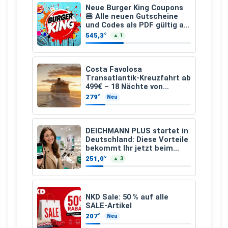
Neue Burger King Coupons
🍔 Alle neuen Gutscheine
und Codes als PDF gültig ab
25.07.2026 bis 04.09.2026
545,3°
▲ 1
Costa Favolosa
Transatlantik-Kreuzfahrt ab
499€ – 18 Nächte von
Hamburg nach Guadeloupe
279°
Neu
DEICHMANN PLUS startet in
Deutschland: Diese Vorteile
bekommt Ihr jetzt beim
Schuhkauf
251,0°
▲ 3
NKD Sale: 50 % auf alle
SALE-Artikel
207°
Neu