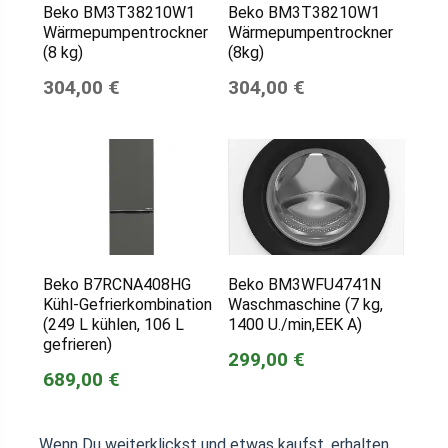
Beko BM3T38210W1
Beko BM3T38210W1
Wärmepumpentrockner
Wärmepumpentrockner
(8 kg)
(8kg)
304,00 €
304,00 €
Beko B7RCNA408HG
Beko BM3WFU4741N
Kühl-Gefrierkombination
Waschmaschine (7 kg,
(249 L kühlen, 106 L
1400 U./min,EEK A)
gefrieren)
299,00 €
689,00 €
Wenn Du weiterklickst und etwas kaufst, erhalten