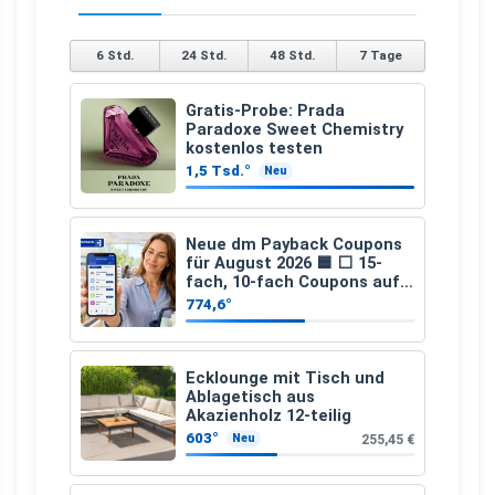
6 Std.
24 Std.
48 Std.
7 Tage
Gratis-Probe: Prada
Paradoxe Sweet Chemistry
kostenlos testen
1,5 Tsd.°
Neu
Neue dm Payback Coupons
für August 2026 🟦 ⬜ 15-
fach, 10-fach Coupons auf
den gesamten Einkauf ab 2
774,6°
€
Ecklounge mit Tisch und
Ablagetisch aus
Akazienholz 12-teilig
603°
255,45 €
Neu