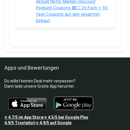
Aktuell Netto Marken-Discount
Payback Coupons 🟦⬜ 25-Fach + 10-
fach Coupons auf den gesamten
Einkauf
Apps und Bewertungen
Du willst keinen Deal mehr verpassen?
Dann lade unsere Gratis App herunter.
⭐
4,7/5
im App Store
⭐
4,5/5
bei Google Play
|
4,9/5
Trustpilot
⭐
4,9/5
auf Google
|