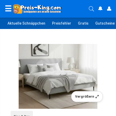
☰
🔔
👤
Aktuelle Schnäppchen
Preisfehler
Gratis
Gutscheine
Vergrößern