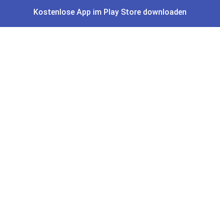
DM Payback Coupons
Kostenlose App im Play Store downloaden
Aral Payback Coupons
Edeka Payback Coupon
Burger King Gutscheine
Preisfehler, Gratisartikel, Cashback & Events
Preisfehler aktuell
Gratisartikel
Cashback Deals