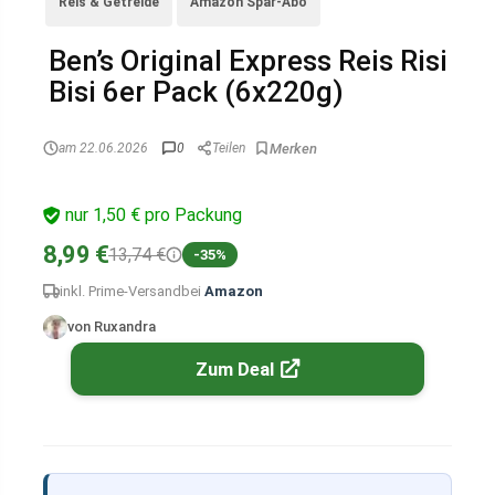
Reis & Getreide
Amazon Spar-Abo
Ben’s Original Express Reis Risi
Bisi 6er Pack (6x220g)
am 22.06.2026
0
Teilen
nur 1,50 € pro Packung
8,99 €
13,74 €
-35%
inkl. Prime-Versand
bei
Amazon
von Ruxandra
Zum Deal