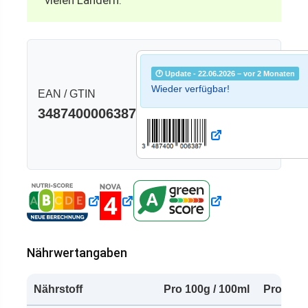
vielen Ländern.
🕐 Update - 22.06.2026 – vor 2 Monaten
Wieder verfügbar!
EAN / GTIN
3487400006387
Nährwertangaben
Nährstoff
Pro 100g / 100ml
Pro Port