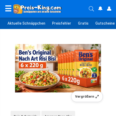
☰
🔔
👤
Aktuelle Schnäppchen
Preisfehler
Gratis
Gutscheine
Vergrößern