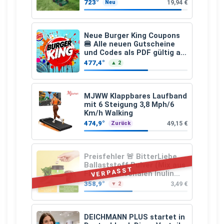
Ladegerät)
723°
19,94 €
Neu
Neue Burger King Coupons
🍔 Alle neuen Gutscheine
und Codes als PDF gültig ab
25.07.2026 bis 04.09.2026
477,4°
▲ 2
MJWW Klappbares Laufband
mit 6 Steigung 3,8 Mph/6
Km/h Walking
474,9°
49,15 €
Zurück
Preisfehler 🚨 BitterLiebe
Ballaststoff Pulver (Mix aus
VERPASST
Flohsamenschalen Inulin
(Präbiotika) Leinsamen &
358,9°
3,49 €
▼ 2
Apfelfaser)
DEICHMANN PLUS startet in