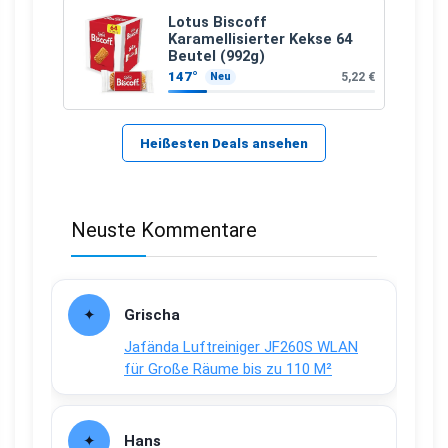
Lotus Biscoff
Karamellisierter Kekse 64
Beutel (992g)
147°
5,22 €
Neu
Heißesten Deals ansehen
Neuste Kommentare
Grischa
Jafända Luftreiniger JF260S WLAN
für Große Räume bis zu 110 M²
Hans