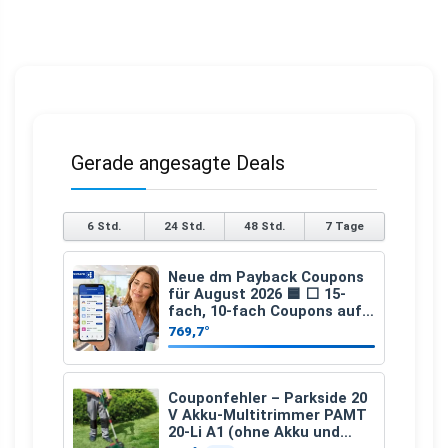
Gerade angesagte Deals
6 Std.
24 Std.
48 Std.
7 Tage
Neue dm Payback Coupons
für August 2026 🟦 ⬜ 15-
fach, 10-fach Coupons auf
den gesamten Einkauf ab 2
769,7°
€
Couponfehler – Parkside 20
V Akku-Multitrimmer PAMT
20-Li A1 (ohne Akku und