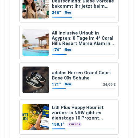
Deutschland: Diese Vorteile
bekommt Ihr jetzt beim
Schuhkauf
246°
Neu
All Inclusive Urlaub in
Ägypten: 8 Tage im 4* Coral
Hills Resort Marsa Alam inkl.
Flüge ab 299 € p.P.
174°
Neu
adidas Herren Grand Court
Base 00s Schuhe
171°
34,99 €
Neu
Lidl Plus Happy Hour ist
zurück: In NRW gibt es
dienstags 10 Prozent
Rabatt
158,1°
Zurück