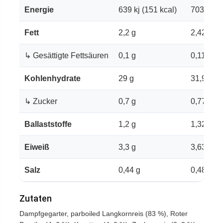
Energie
639 kj (151 kcal)
703 kj (1
Fett
2,2 g
2,42 g
↳ Gesättigte Fettsäuren
0,1 g
0,11 g
Kohlenhydrate
29 g
31,9 g
↳ Zucker
0,7 g
0,77 g
Ballaststoffe
1,2 g
1,32 g
Eiweiß
3,3 g
3,63 g
Salz
0,44 g
0,484 g
Zutaten
Dampfgegarter, parboiled Langkornreis (83 %), Roter