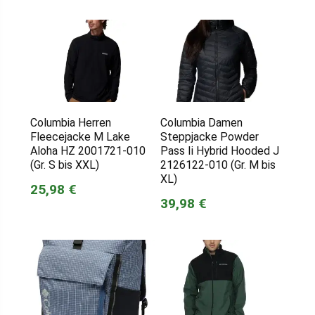
Columbia Herren
Columbia Damen
Fleecejacke M Lake
Steppjacke Powder
Aloha HZ 2001721-010
Pass Ii Hybrid Hooded J
(Gr. S bis XXL)
2126122-010 (Gr. M bis
XL)
25,98 €
39,98 €