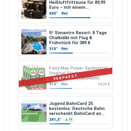
Heißluftfritteuse für 89,99
Euro – mit einem
besonderen Vorteil
555°
Neu
5* Simantro Resort: 8 Tage
Chalkidiki mit Flug &
Frühstück für 389 €
315°
Neu
Fairy Max Power Spülmittel
Original Starke
VERPASST
Fettlösekraft (8x545ml)
312°
10,23 €
Neu
Jugend BahnCard 25
kostenlos: Deutsche Bahn
verschenkt BahnCard an
Kinder und Jugendliche
281,3°
▲ 11