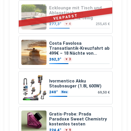
Ecklounge mit Tisch und
Ablagetisch aus
VERPASST
Akazienholz 12-teilig
277,3°
255,45 €
▼ 4
Costa Favolosa
Transatlantik-Kreuzfahrt ab
499€ – 18 Nächte von
Hamburg nach Guadeloupe
262,3°
▼ 3
Ivormentico Akku
Staubsauger (1.8l, 600W)
240°
69,50 €
Neu
Gratis-Probe: Prada
Paradoxe Sweet Chemistry
kostenlos testen
224,4°
▼ 9