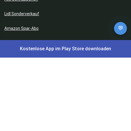
Lidl Sonderverkauf
💬
Amazon Spar-Abo
Amazon Angebote
Kostenlose App im Play Store downloaden
AOK Gratisgeschenke
Gutscheine, Coupons & Payback
Coupons & Gutscheine
DM Payback Coupons
Aral Payback Coupons