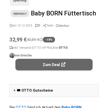
Spielzeug
Baby BORN Füttertisch
VERPASST
am 10.12.2025
0
Teilen
32,99 €
40,89 €
-19%
inkl. Versand (OTTO UP Plus)
bei
OTTO
von Grischa
Zum Deal
🎟️ OTTO Gutscheine
Bei
OTTO
fand ich aktuell den
Baby BORN