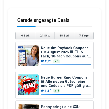
Gerade angesagte Deals
6 Std.
24 Std.
48 Std.
7 Tage
Neue dm Payback Coupons
für August 2026 🟦 ⬜ 15-
fach, 10-fach Coupons auf
den gesamten Einkauf ab 2
812,7°
▲ 1
€
Neue Burger King Coupons
🍔 Alle neuen Gutscheine
und Codes als PDF gültig ab
25.07.2026 bis 04.09.2026
641,1°
▲ 2
Penny bringt eine XXL-