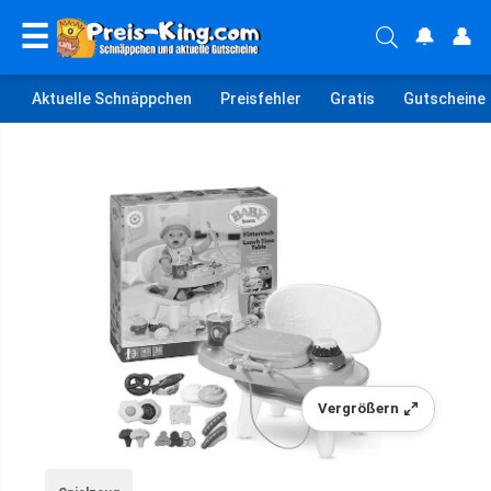
☰
🔔
👤
Aktuelle Schnäppchen
Preisfehler
Gratis
Gutscheine
Vergrößern