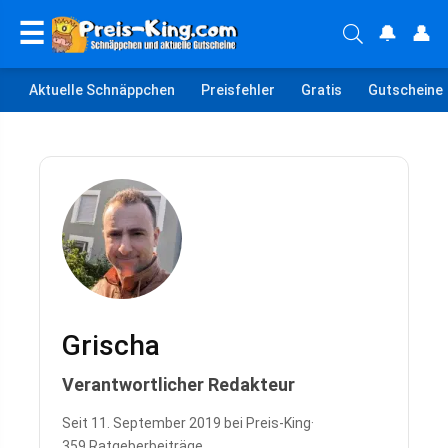
☰
🔔
👤
Aktuelle Schnäppchen
Preisfehler
Gratis
Gutscheine
Grischa
Verantwortlicher Redakteur
Seit 11. September 2019 bei Preis-King
·
359 Ratgeberbeiträge