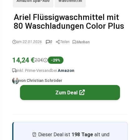
Amazon Spar-Abo
Waschmittel
Ariel Flüssigwaschmittel mit
80 Waschladungen Color Plus
am 22.01.2026
0
Teilen
14,24 €
20€
-29%
inkl. Prime-Versand
bei
Amazon
von Christian Schröder
Zum Deal
⏰ Dieser Deal ist
198 Tage
alt und