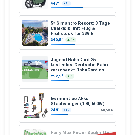
schicken Farben LF: 0.43, 36
447°
Neu
Monate, Bereitstellung:
159,00 €, 2.500 km/Jahr)
5* Simantro Resort: 8 Tage
Chalkidiki mit Flug &
Frühstück für 389 €
340,5°
▲ 14
Jugend BahnCard 25
kostenlos: Deutsche Bahn
verschenkt BahnCard an
Kinder und Jugendliche
252,5°
▲ 1
Ivormentico Akku
Staubsauger (1.8l, 600W)
246°
69,50 €
Neu
Fairy Max Power Spülmittel