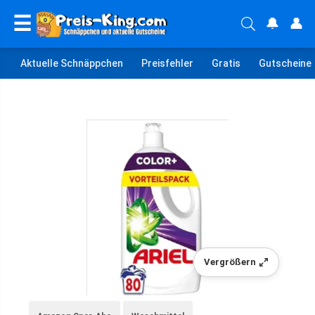
☰
🔔
👤
Aktuelle Schnäppchen
Preisfehler
Gratis
Gutscheine
Vergrößern