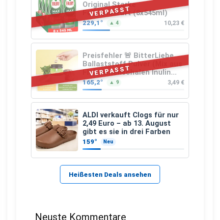
Original Starke
VERPASST
Fettlösekraft (8x545ml)
229,1°
10,23 €
▲ 4
Preisfehler 🚨 BitterLiebe
Ballaststoff Pulver (Mix aus
VERPASST
Flohsamenschalen Inulin
(Präbiotika) Leinsamen &
165,2°
3,49 €
▲ 9
Apfelfaser)
ALDI verkauft Clogs für nur
2,49 Euro – ab 13. August
gibt es sie in drei Farben
159°
Neu
Heißesten Deals ansehen
Neuste Kommentare