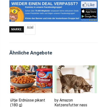
Ariel
MARKE:
Ähnliche Angebote
ültje Erdnüsse pikant
by Amazon
(180 g)
Katzensfutter nass