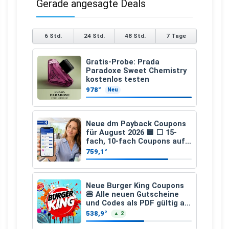
Gerade angesagte Deals
6 Std.
24 Std.
48 Std.
7 Tage
Gratis-Probe: Prada
Paradoxe Sweet Chemistry
kostenlos testen
978°
Neu
Neue dm Payback Coupons
für August 2026 🟦 ⬜ 15-
fach, 10-fach Coupons auf
den gesamten Einkauf ab 2
759,1°
€
Neue Burger King Coupons
🍔 Alle neuen Gutscheine
und Codes als PDF gültig ab
25.07.2026 bis 04.09.2026
538,9°
▲ 2