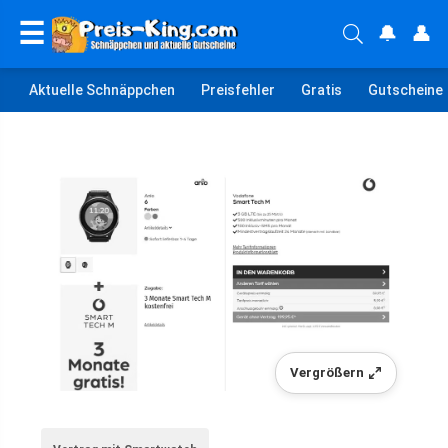
☰
🔔
👤
Aktuelle Schnäppchen
Preisfehler
Gratis
Gutscheine
Vergrößern