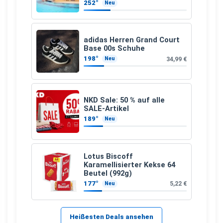
Flüge ab 299 € p.P.
252°
Neu
adidas Herren Grand Court
Base 00s Schuhe
198°
34,99 €
Neu
NKD Sale: 50 % auf alle
SALE-Artikel
189°
Neu
Lotus Biscoff
Karamellisierter Kekse 64
Beutel (992g)
177°
5,22 €
Neu
Heißesten Deals ansehen