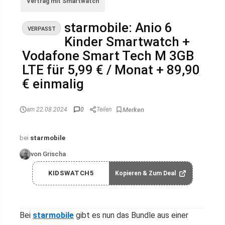
Vertrag mit Smartwatch
starmobile: Anio 6
VERPASST
Kinder Smartwatch +
Vodafone Smart Tech M 3GB
LTE für 5,99 € / Monat + 89,90
€ einmalig
am 22.08.2024
0
Teilen
bei
starmobile
von Grischa
KIDSWATCH5
Kopieren & Zum Deal
Bei
starmobile
gibt es nun das Bundle aus einer