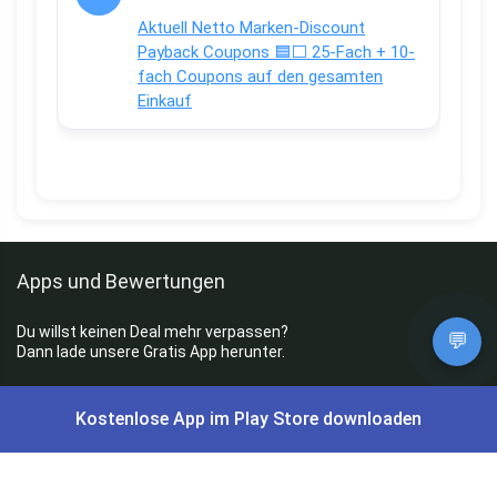
Aktuell Netto Marken-Discount
Payback Coupons 🟦⬜ 25-Fach + 10-
fach Coupons auf den gesamten
Einkauf
Apps und Bewertungen
Du willst keinen Deal mehr verpassen?
💬
Dann lade unsere Gratis App herunter.
Kostenlose App im Play Store downloaden
⭐
4,7/5
im App Store
⭐
4,5/5
bei Google Play
|
4,9/5
Trustpilot
⭐
4,9/5
auf Google
|