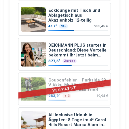
Ecklounge mit Tisch und
Ablagetisch aus
Akazienholz 12-teilig
417°
255,45 €
Neu
DEICHMANN PLUS startet in
Deutschland: Diese Vorteile
bekommt Ihr jetzt beim
Schuhkauf
377,5°
Zurück
Couponfehler – Parkside 20
V Akku-Multitrimmer PAMT
VERPASST
20-Li A1 (ohne Akku und
Ladegerät)
283,9°
19,94 €
▼ 3
All Inclusive Urlaub in
Ägypten: 8 Tage im 4* Coral
Hills Resort Marsa Alam inkl.