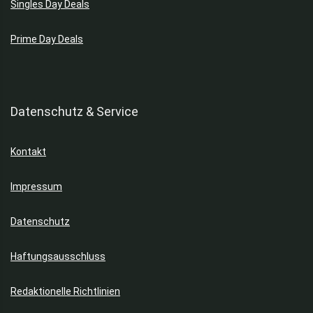
Singles Day Deals
Laufräder
Lautsprecher
Prime Day Deals
Mäntel
Mixer & Rührer
Möbel
Mode
Datenschutz & Service
Monitore
Mülleimer
Kontakt
New Balance Schuhe
Nike Schuhe
Impressum
Nintendo
PC Mäuse
Datenschutz
Playstation
Powerbanks
Haftungsausschluss
Preisfehler
Pullover & Sweatshirts
Redaktionelle Richtlinien
Puma Schuhe