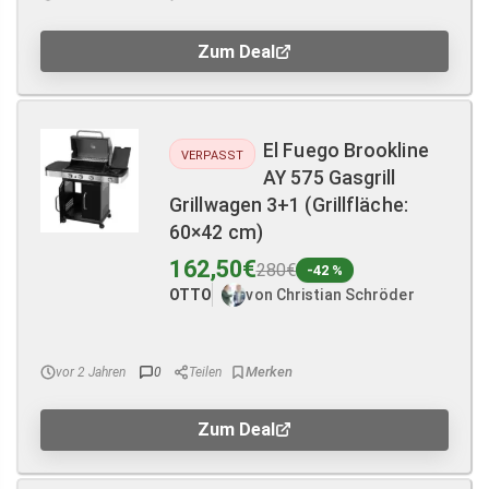
Zum Deal
El Fuego Brookline
VERPASST
AY 575 Gasgrill
Grillwagen 3+1 (Grillfläche:
60×42 cm)
162,50€
280€
-42 %
OTTO
von Christian Schröder
vor 2 Jahren
0
Teilen
Zum Deal