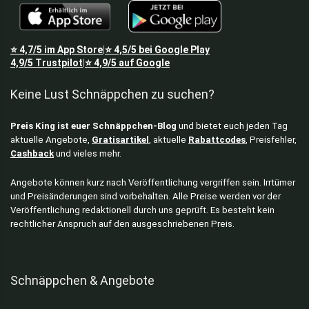
Daunenjacken
Dies & Das
Drucker
⭐
4,7/5
im App Store
⭐
4,5/5
bei Google Play
|
E-Scooter
4,9/5
Trustpilot
⭐
4,9/5
auf Google
|
Elektronik
Keine Lust Schnäppchen zu suchen?
Elektronik Zubehör
Elektrowerkzeuge
Preis King ist euer Schnäppchen-Blog
und bietet euch jeden Tag
Erotik
aktuelle Angebote,
Gratisartikel
, aktuelle
Rabattcodes
, Preisfehler,
Fahrrad
Cashback
und vieles mehr.
Fahrradzubehör
Fan Merch
Angebote können kurz nach Veröffentlichung vergriffen sein. Irrtümer
und Preisänderungen sind vorbehalten. Alle Preise werden vor der
Fitness
Veröffentlichung redaktionell durch uns geprüft. Es besteht kein
Fritteusen
rechtlicher Anspruch auf den ausgeschriebenen Preis.
Gaming Headsets
Gaming Stühle
Gaming Zubehör
Schnäppchen & Angebote
Garten & Baumarkt
Gartenarbeit