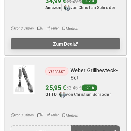
34,99 €
55,29 €
-37 %
Amazon
von Christian Schröder
vor 3 Jahren
0
Teilen
Zum Deal
Weber Grillbesteck-
VERPASST
Set
25,95 €
32,45 €
-20 %
OTTO
von Christian Schröder
vor 3 Jahren
0
Teilen