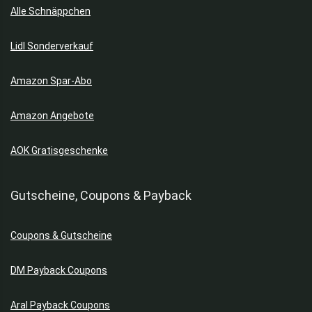
Alle Schnäppchen
Gartenmöbel
Geldbörsen
Lidl Sonderverkauf
Geschirr & Besteck
Gläser
Amazon Spar-Abo
Grills
Haartrockner
Amazon Angebote
Handwerkzeuge
Haushaltsartikel
AOK Gratisgeschenke
Haushaltsgeräte
Haushaltswaren
Gutscheine, Coupons & Payback
Haustiere
Heimtextilien
Herren Jacken
Coupons & Gutscheine
Herrenschuhe
DM Payback Coupons
Home & Living
Hoodies
Aral Payback Coupons
Hörbücher