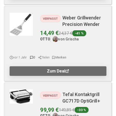
Weber Grillwender
VERPASST
Precision Wender
14,49 €
24,37 €
-41 %
OTTO
von Grischa
vor 1 Jahr
0
Teilen
Zum Deal
Tefal Kontaktgrill
VERPASST
GC717D OptiGrill+
99,99 €
149,89 €
-33 %
OTTO
von Grischa