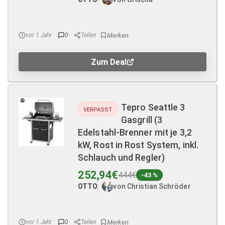
vor 1 Jahr
0
Teilen
Zum Deal
Tepro Seattle 3
VERPASST
Gasgrill (3
Edelstahl-Brenner mit je 3,2
kW, Rost in Rost System, inkl.
Schlauch und Regler)
252,94€
444€
-43 %
OTTO
von Christian Schröder
vor 1 Jahr
0
Teilen