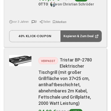
OTTO
von Christian Schröder
vor 3 Jahren
0
Teilen
40% KLICK-COUPON
Kopieren & Zum Deal
Tristar BP-2780
VERPASST
Elektrischer
Tischgrill (mit großer
Grillfläche von 37×25 cm,
antihaftbeschichtet,
abnehmbares 2m Kabel,
Fettschale und Grillplatte,
2000 Watt Leistung)