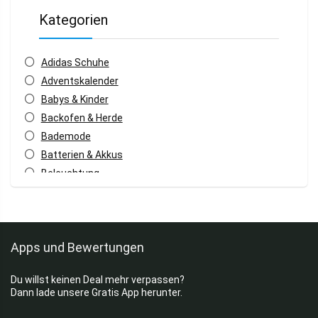
Kategorien
Adidas Schuhe
Adventskalender
Babys & Kinder
Backofen & Herde
Bademode
Batterien & Akkus
Beleuchtung
Bettwäsche
Black Friday 2026
Blumen & Pflanzen
Apps und Bewertungen
Bürobedarf
Camping
Du willst keinen Deal mehr verpassen?
Damen Jacken
Dann lade unsere Gratis App herunter.
Damenschuhe