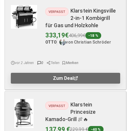
Klarstein Kingsville
VERPASST
2-in-1 Kombigrill
für Gas und Holzkohle
333,19€
406,99€
-18 %
OTTO
von Christian Schröder
vor 2 Jahren
0
Teilen
Zum Deal
Klarstein
VERPASST
Princesize
Kamado-Grill 🍖🔥
137,99 €
229,99 €
-40 %