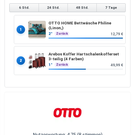
6 Std.
24 Std.
48 Std.
7 Tage
OTTO HOME Bettwäsche Philine
(Linon,)
1
2°
12,79 €
Zurück
Arebos Koffer Hartschalenkofferset
3-teilig (4 Farben)
2
1°
49,99 €
Zurück
Nutzerwertung:
4.75
(
8
stimmen)