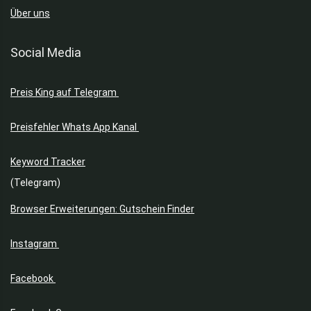
Rasenmäher
Über uns
Rasur, Enthaarung & Trimmen
Rauchmelder
Social Media
Rucksack
Schuhe & Sneaker
Preis King auf Telegram
Schulbedarf
Shorts
Preisfehler Whats App Kanal
Smarthome
Smartwatches
Keyword Tracker
Socken & Strümpfe
(Telegram)
Softshelljacken
Soundbar
Browser Erweiterungen: Gutschein Finder
Spielzeug
Sport
Instagram
Sportkleidung
Spülmaschinen
Facebook
Staubsauger