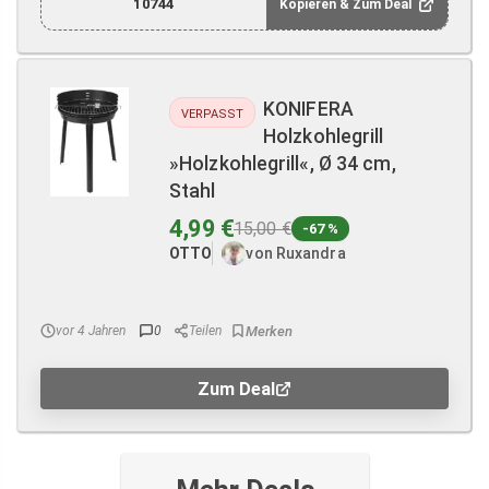
10744
Kopieren & Zum Deal
KONIFERA
VERPASST
Holzkohlegrill
»Holzkohlegrill«, Ø 34 cm,
Stahl
4,99 €
15,00 €
-67 %
OTTO
von Ruxandra
vor 4 Jahren
0
Teilen
Zum Deal