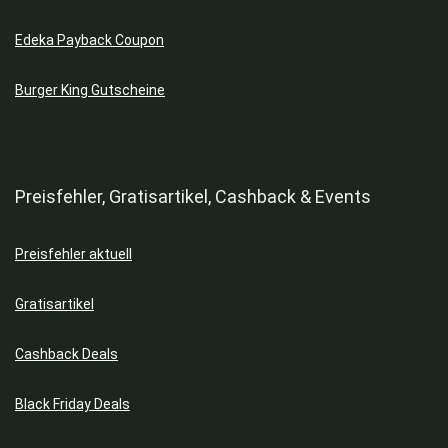
Hosen
Edeka Payback Coupon
Hüte & Mützen
Jacken
Burger King Gutscheine
Jeans
Jogginghosen
Kaffeemaschinen
Kinderschuhe
Preisfehler, Gratisartikel, Cashback & Events
Kindersitze & Kinderwagen
Klimageräte & Ventilatoren
Koffer
Preisfehler aktuell
Kopfhörer
Gratisartikel
Kostenlos & Gratisartikel
Küchengeräte
Cashback Deals
Küchenhelfer
Küchenmesser
Black Friday Deals
Küchenwaagen
Kühlschränke