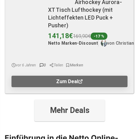
Airhockey Aurora-
XT Tisch Lufthockey (mit
Lichteffekten LED Puck +
Pusher)
141,18€
169,90€
-17 %
Netto Marken-Discount
von Christian 
vor 6 Jahren
0
Teilen
Zum Deal
Mehr Deals
Einführung in die Netto Online-