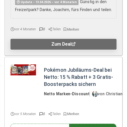
Günstig in den
🕐 Update - 13.04.2026 – vor 4 Monaten
Freizeitpark? Danke, Joachim, fürs Finden und teilen.
vor 4 Monaten
0
Teilen
Zum Deal
Pokémon Jubiläums-Deal bei
Netto: 15 % Rabatt + 3 Gratis-
Boosterpacks sichern
Netto Marken-Discount
von Christian 
vor 5 Monaten
0
Teilen