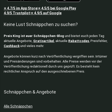
Gartenarbeit
⭐
4,7/5
im App Store
⭐
4,5/5
bei Google Play
|
Gartenmöbel
4,9/5
Trustpilot
⭐
4,9/5
auf Google
|
Getränke
Keine Lust Schnäppchen zu suchen?
Gewinnspiele
Grills
Preis King ist euer Schnäppchen-Blog
und bietet euch jeden Tag
Haushaltsgeräte
aktuelle Angebote,
Gratisartikel
, aktuelle
Rabattcodes
, Preisfehler,
Hoch­druck­rei­ni­ger
Cashback
und vieles mehr.
Home & Living
Kaffeemaschinen
Angebote können kurz nach Veröffentlichung vergriffen sein. Irrtümer
und Preisänderungen sind vorbehalten. Alle Preise werden vor der
Käse & Milchprodukte
Veröffentlichung redaktionell durch uns geprüft. Es besteht kein
Kinderbücher
rechtlicher Anspruch auf den ausgeschriebenen Preis.
Kopfhörer
Kostenlos & Gratisartikel
Küchengeräte
Schnäppchen & Angebote
Küchenmaschinen
Küchenmesser
Alle Schnäppchen
Kultur & Freizeit