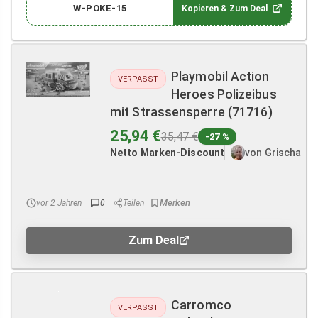
W-POKE-15
Kopieren & Zum Deal
Playmobil Action
VERPASST
Heroes Polizeibus
mit Strassensperre (71716)
25,94 €
35,47 €
-27 %
Netto Marken-Discount
von Grischa
vor 2 Jahren
0
Teilen
Zum Deal
Carromco
VERPASST