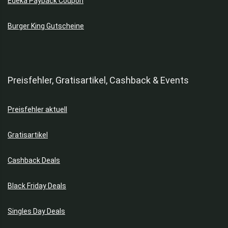
Edeka Payback Coupon
Tickets & Shows
Töpfe & Pfannen
Burger King Gutscheine
Weine
Zahnbürsten
Alle Kategorien
Preisfehler, Gratisartikel, Cashback & Events
Preisfehler aktuell
Gratisartikel
Cashback Deals
Black Friday Deals
Singles Day Deals