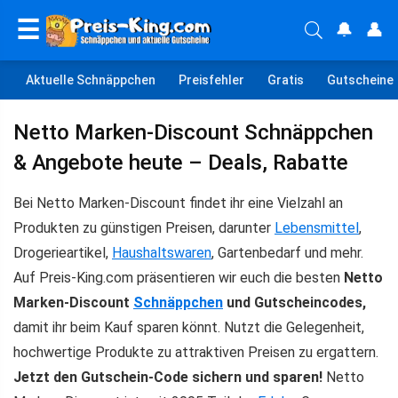
☰
🔔
👤
Aktuelle Schnäppchen
Preisfehler
Gratis
Gutscheine
Netto Marken-Discount Schnäppchen
& Angebote heute – Deals, Rabatte
Bei Netto Marken-Discount findet ihr eine Vielzahl an
Produkten zu günstigen Preisen, darunter
Lebensmittel
,
Drogerieartikel,
Haushaltswaren
, Gartenbedarf und mehr.
Auf Preis-King.com präsentieren wir euch die besten
Netto
Marken-Discount
Schnäppchen
und Gutscheincodes,
damit ihr beim Kauf sparen könnt. Nutzt die Gelegenheit,
hochwertige Produkte zu attraktiven Preisen zu ergattern.
Jetzt den Gutschein-Code sichern und sparen!
Netto