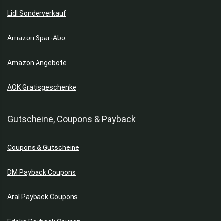
Lebensmittel
Lidl Sonderverkauf
Limonaden
Lotto
Amazon Spar-Abo
Möbel
Nudeln & Kartoffeln
Amazon Angebote
Payback
Rasenmäher
AOK Gratisgeschenke
Rasentrimmer
Sägen
Gutscheine, Coupons & Payback
Software & Apps
Spielzeug
Sport
Coupons & Gutscheine
Staubsauger
DM Payback Coupons
Staubsauger ohne Beutel
Streaming-Dienste
Aral Payback Coupons
Supermarkt
Süßigkeiten