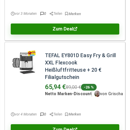
vor 3 Monaten
0
Teilen
Zum Deal
TEFAL EY801D Easy Fry & Grill
XXL Flexcook
Heißluftfritteuse + 20 €
Filialgutschein
65,94 €
89,00 €
-26 %
Netto Marken-Discount
von Grischa
vor 4 Monaten
0
Teilen
Zum Deal