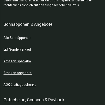
Veröffentlichung redaktionell durch uns geprüft. Es besteht kein
Kinderbücher
rechtlicher Anspruch auf den ausgeschriebenen Preis.
Kopfhörer
Kostenlos & Gratisartikel
Küchengeräte
Schnäppchen & Angebote
Küchenmaschinen
Küchenmesser
Alle Schnäppchen
Kultur & Freizeit
Lebensmittel
Lidl Sonderverkauf
Limonaden
Lotto
Amazon Spar-Abo
Möbel
Nudeln & Kartoffeln
Amazon Angebote
Payback
Rasenmäher
AOK Gratisgeschenke
Rasentrimmer
Sägen
Gutscheine, Coupons & Payback
Software & Apps