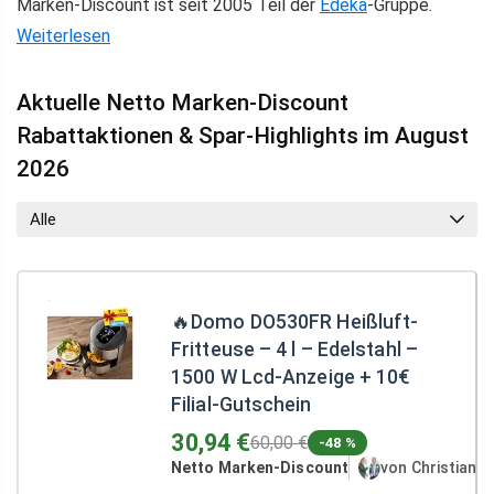
Marken-Discount ist seit 2005 Teil der
Edeka
-Gruppe.
Weiterlesen
Aktuelle Netto Marken-Discount
Rabattaktionen & Spar-Highlights im August
2026
Alle
🔥Domo DO530FR Heißluft-
Fritteuse – 4 l – Edelstahl –
1500 W Lcd-Anzeige + 10€
Filial-Gutschein
30,94 €
60,00 €
-48 %
Netto Marken-Discount
von Christian 