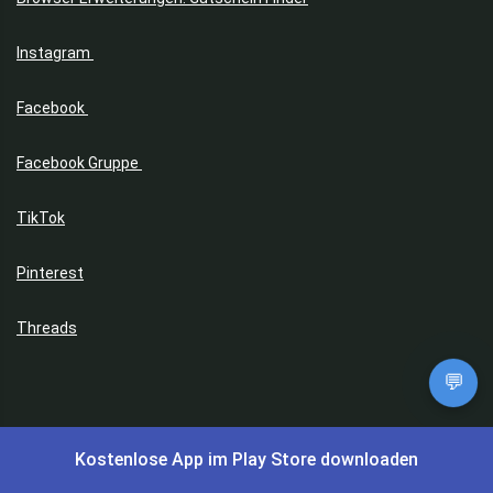
Instagram
Facebook
Facebook Gruppe
TikTok
Pinterest
Threads
💬
Made with ❤️ zum Sparen | Copyright © 2017 -2026 | Preis-King.com
Kostenlose App im Play Store downloaden
| Dein Schnäppchen Blog