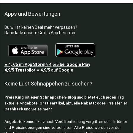
Fahrradzubehör
Apps und Bewertungen
Fan Merch
Fitness
Du willst keinen Deal mehr verpassen?
Fritteusen
Dann lade unsere Gratis App herunter.
Gaming Headsets
Gaming Stühle
Garten & Baumarkt
Gartenarbeit
⭐
4,7/5
im App Store
⭐
4,5/5
bei Google Play
|
Gartenmöbel
4,9/5
Trustpilot
⭐
4,9/5
auf Google
|
Getränke
Keine Lust Schnäppchen zu suchen?
Gewinnspiele
Grills
Preis King ist euer Schnäppchen-Blog
und bietet euch jeden Tag
Haushaltsgeräte
aktuelle Angebote,
Gratisartikel
, aktuelle
Rabattcodes
, Preisfehler,
Hoch­druck­rei­ni­ger
Cashback
und vieles mehr.
Home & Living
Kaffeemaschinen
Angebote können kurz nach Veröffentlichung vergriffen sein. Irrtümer
und Preisänderungen sind vorbehalten. Alle Preise werden vor der
Käse & Milchprodukte