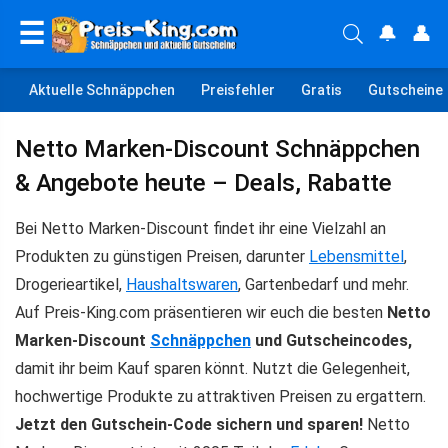
☰
🔔
👤
Aktuelle Schnäppchen
Preisfehler
Gratis
Gutscheine
Netto Marken-Discount Schnäppchen
& Angebote heute – Deals, Rabatte
Bei Netto Marken-Discount findet ihr eine Vielzahl an
Produkten zu günstigen Preisen, darunter
Lebensmittel
,
Drogerieartikel,
Haushaltswaren
, Gartenbedarf und mehr.
Auf Preis-King.com präsentieren wir euch die besten
Netto
Marken-Discount
Schnäppchen
und Gutscheincodes,
damit ihr beim Kauf sparen könnt. Nutzt die Gelegenheit,
hochwertige Produkte zu attraktiven Preisen zu ergattern.
Jetzt den Gutschein-Code sichern und sparen!
Netto