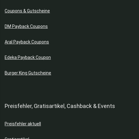
Spielzeug
Sport
Coupons & Gutscheine
Staubsauger
DM Payback Coupons
Staubsauger ohne Beutel
Streaming-Dienste
Aral Payback Coupons
Supermarkt
Süßigkeiten
Edeka Payback Coupon
Tickets & Shows
Töpfe & Pfannen
Burger King Gutscheine
Weine
Zahnbürsten
Alle Kategorien
Preisfehler, Gratisartikel, Cashback & Events
Preisfehler aktuell