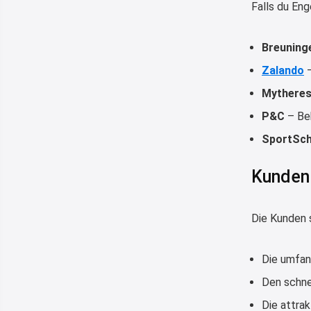
Falls du Eng
Breuning
Zalando
–
Mythere
P&C
– Be
SportSc
Kunden
Die Kunden 
Die umfan
Den schne
Die attra