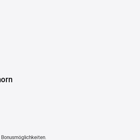
2:35
↩
Joachim
Gratis Campari Spritz / Aperol
Spritz für Gastronomie
gratis-
aperitivo.de/
2:38
↩
horn
Strandnixe
Das Koffersez gibt es nicht mehr
zu dem Preis
8:31
↩
Strandnixe
 Bonusmöglichkeiten.