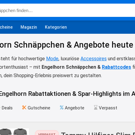
cheine
Magazin
Kategorien
orn Schnäppchen & Angebote heute 
teht für hochwertige
Mode
, luxuriöse
Accessoires
und erstklas
ortenthusiast – mit
Engelhorn Schnäppchen &
Rabattcodes
f
en, dein Shopping-Erlebnis preiswert zu gestalten.
 Engelhorn Rabattaktionen & Spar-Highlights im
Deals
Gutscheine
Angebote
Verpasst
VERPASST