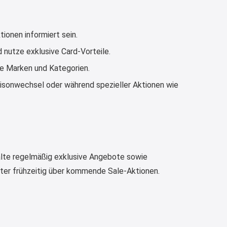
Text weiter unten
shop.bioeg.de/aufkleber-
tionen informiert sein.
achtun...
 nutze exklusive Card-Vorteile.
2:24
e Marken und Kategorien.
↩
isonwechsel oder während spezieller Aktionen wie
Joachim
Gratis personalisierte 7-Tage
Ration Micronährstoffe/ Vitamine
www.dunatura.com/free-trial...
2:28
halte regelmäßig exklusive Angebote sowie
↩
tter frühzeitig über kommende Sale-Aktionen.
Joachim
Gratis 11 versch. Orthomol
Proben
www.orthomol.com/de-
de/service...