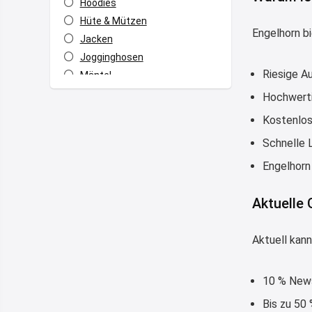
Hoodies
Hüte & Mützen
Engelhorn bi
Jacken
Jogginghosen
Riesige A
Mäntel
Mode
Hochwerti
Pullover & Sweatshirts
Kostenlos
Rucksack
Schnelle 
Sportkleidung
Engelhorn
T-Shirts & Hemden
Taschen
Aktuelle
Alle Kategorien
Aktuell kann
10 % News
Bis zu 50