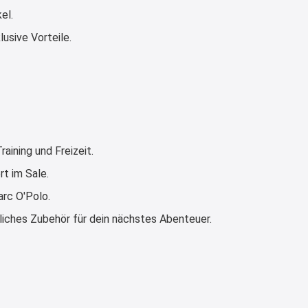
el.
21:37
↩
usive Vorteile.
Kerstin
Bei EDEKA
21:37
↩
Joachim
ining und Freizeit.
Haribo Roadshow / 100 Orte / ab
rt im Sale.
29.07
www.haribo.com/de-
arc O'Polo.
de/aktuelles...
liches Zubehör für dein nächstes Abenteuer.
13:04
↩
Joachim
Ab diesem Jahr gibt es keine