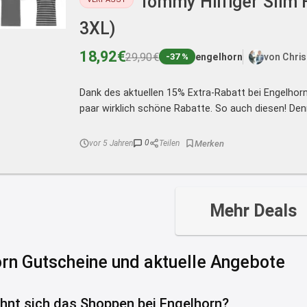
Tommy Hilfiger Slim Fi
3XL)
18,92€
29,90€
engelhorn
von Chri
-37 %
Dank des aktuellen 15% Extra-Rabatt bei Engelhor
paar wirklich schöne Rabatte. So auch diesen! Denn
0
vor 5 Jahren
Teilen
Mehr Deals
rn Gutscheine und aktuelle Angebote
hnt sich das Shoppen bei Engelhorn?