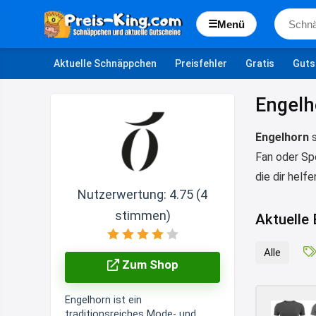
☰
Menü
Aktuelle Schnäppchen
Preisfehler
Gratis
Guts
Engelh
Engelhorn
s
Fan oder Sp
die dir helf
Nutzerwertung:
4.75
(
4
stimmen)
Aktuelle
Alle
Zum Shop
Engelhorn ist ein
traditionsreiches Mode- und