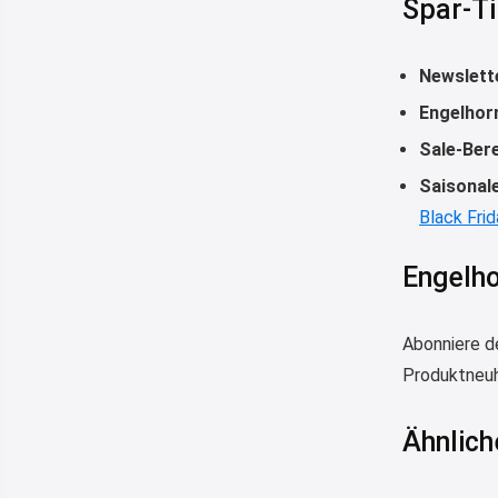
Spar-Ti
Newslett
Engelhor
Sale-Ber
Saisonal
Black Frid
Engelho
Abonniere d
Produktneuh
Ähnlich