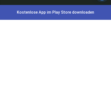
Gutscheine, Coupons & Payback
Kostenlose App im Play Store downloaden
Coupons & Gutscheine
DM Payback Coupons
Aral Payback Coupons
Edeka Payback Coupon
Burger King Gutscheine
Preisfehler, Gratisartikel, Cashback & Events