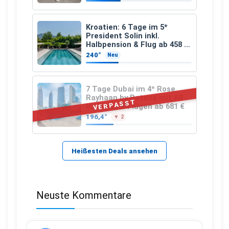
Kroatien: 6 Tage im 5*
President Solin inkl.
Halbpension & Flug ab 458 €
pro Person
240°
Neu
7 Tage Dubai im 4* Rose
Rayhaan by Rotana mit All
VERPASST
Inclusive & Flügen ab 681 €
196,4°
▼ 2
Heißesten Deals ansehen
Neuste Kommentare