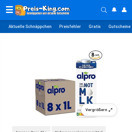
☰
🔔
👤
Aktuelle Schnäppchen
Preisfehler
Gratis
Gutscheine
Vergrößern