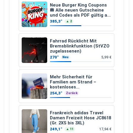
Neue Burger King Coupons
🍔 Alle neuen Gutscheine
und Codes als PDF gültig ab
25.07.2026 bis 04.09.2026
385,3°
▲ 2
Fahrrad Rücklicht Mit
Bremsblinkfunktion (StVZO
zugelassenen)
270°
5,99 €
Neu
Mehr Sicherheit für
Familien am Strand –
kostenloses
Kindersuchband der DLRG
254,3°
Zurück
Frankreich adidas Travel
Damen Freizeit Hose JC8618
(Gr. 2XS bis 3XL)
249,1°
17,94 €
▲ 11