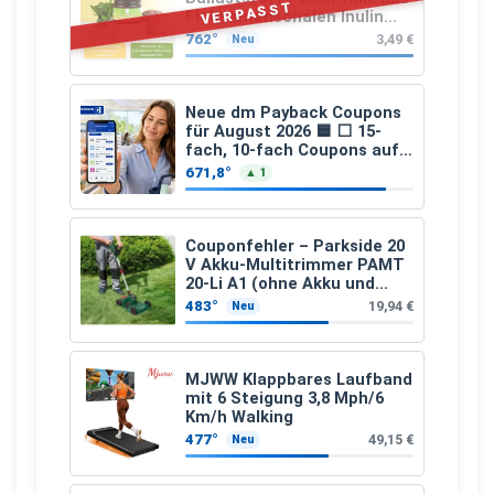
VERPASST
Flohsamenschalen Inulin
(Präbiotika) Leinsamen &
762°
3,49 €
Neu
Apfelfaser)
Neue dm Payback Coupons
für August 2026 🟦 ⬜ 15-
fach, 10-fach Coupons auf
den gesamten Einkauf ab 2
671,8°
▲ 1
€
Couponfehler – Parkside 20
V Akku-Multitrimmer PAMT
20-Li A1 (ohne Akku und
Ladegerät)
483°
19,94 €
Neu
MJWW Klappbares Laufband
mit 6 Steigung 3,8 Mph/6
Km/h Walking
477°
49,15 €
Neu