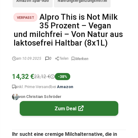
Amazon Spar-Abo
Nahrungsergänzungsmittel
Alpro This is Not Milk
VERPASST
35 Prozent – Vegan
und milchfrei – Von Natur aus
laktosefrei Haltbar (8x1L)
am 10.09.2025
0
Teilen
14,32 €
23,12 €
-38%
inkl. Prime-Versand
bei
Amazon
von Christian Schröder
Zum Deal
Ihr sucht eine cremige Milchalternative, die in