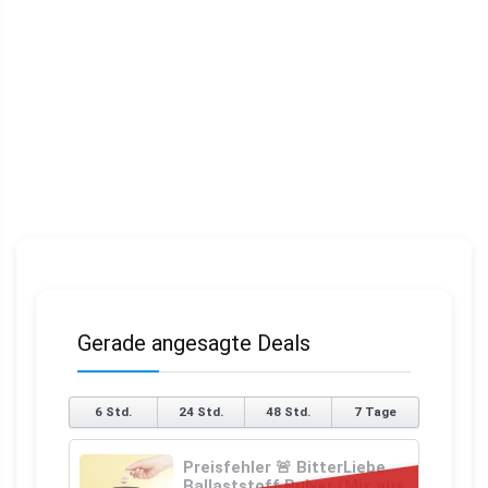
Gerade angesagte Deals
6 Std.
24 Std.
48 Std.
7 Tage
Preisfehler 🚨 BitterLiebe
Ballaststoff Pulver (Mix aus