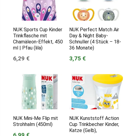
NUK Sports Cup Kinder
NUK Perfect Match Air
Trinkflasche mit
Day & Night Baby-
Chamäleon-Effekt, 450
Schnuller (4 Stück – 18-
ml | Pfau (lila)
36 Monate)
6,29 €
3,75 €
NUK Mini-Me Flip mit
NUK Kunststoff Action
Strohhalm (450ml)
Cup Trinkbecher Kinder,
Katze (Gelb),
6,99 €