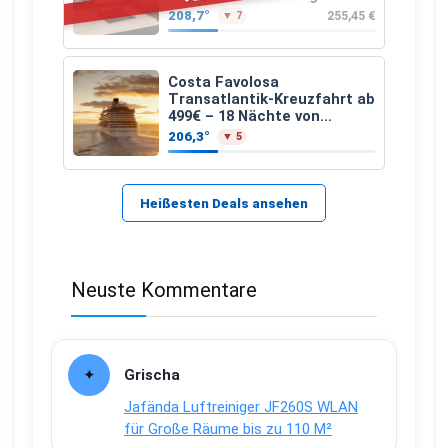
208,7°
255,45 €
▼ 7
Costa Favolosa
Transatlantik-Kreuzfahrt ab
499€ – 18 Nächte von
Hamburg nach Guadeloupe
206,3°
▼ 5
Heißesten Deals ansehen
Neuste Kommentare
Grischa
Jafända Luftreiniger JF260S WLAN
für Große Räume bis zu 110 M²