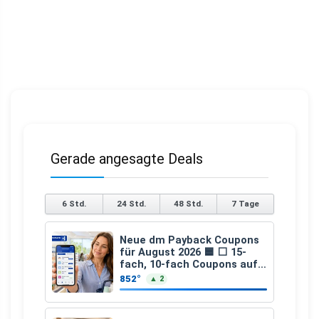
Gerade angesagte Deals
6 Std.
24 Std.
48 Std.
7 Tage
Neue dm Payback Coupons
für August 2026 🟦 ⬜ 15-
fach, 10-fach Coupons auf
den gesamten Einkauf ab 2
852°
▲ 2
€