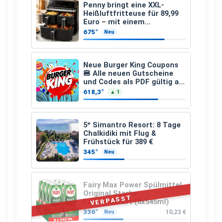
Penny bringt eine XXL-
Heißluftfritteuse für 89,99
Euro – mit einem
besonderen Vorteil
675°
Neu
Neue Burger King Coupons
🍔 Alle neuen Gutscheine
und Codes als PDF gültig ab
25.07.2026 bis 04.09.2026
618,3°
▲ 1
5* Simantro Resort: 8 Tage
Chalkidiki mit Flug &
Frühstück für 389 €
345°
Neu
Fairy Max Power Spülmittel
Original Starke
VERPASST
Fettlösekraft (8x545ml)
336°
10,23 €
Neu