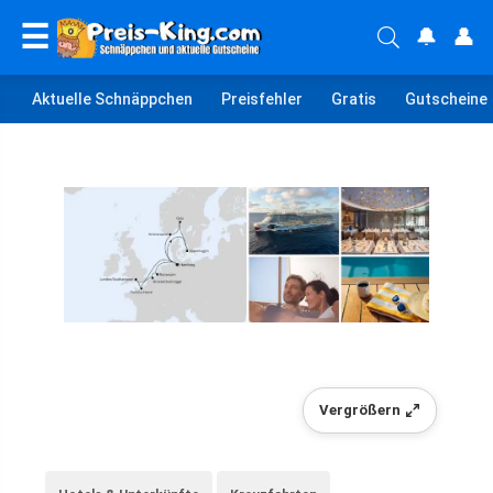
☰
🔔
👤
Aktuelle Schnäppchen
Preisfehler
Gratis
Gutscheine
Vergrößern