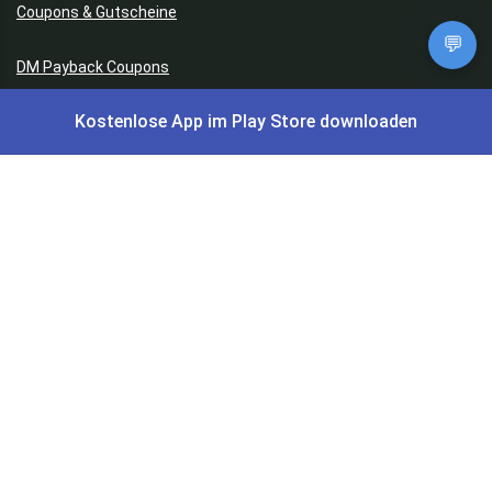
Coupons & Gutscheine
💬
DM Payback Coupons
Kostenlose App im Play Store downloaden
Aral Payback Coupons
Edeka Payback Coupon
Burger King Gutscheine
Preisfehler, Gratisartikel, Cashback & Events
Preisfehler aktuell
Gratisartikel