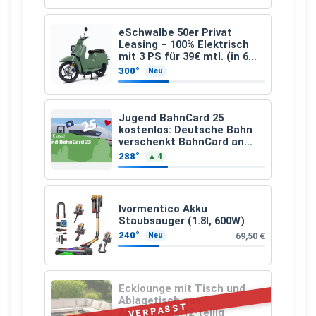
eSchwalbe 50er Privat
Leasing – 100% Elektrisch
mit 3 PS für 39€ mtl. (in 6
schicken Farben LF: 0.43, 36
300°
Neu
Monate, Bereitstellung:
159,00 €, 2.500 km/Jahr)
Jugend BahnCard 25
kostenlos: Deutsche Bahn
verschenkt BahnCard an
Kinder und Jugendliche
288°
▲ 4
Ivormentico Akku
Staubsauger (1.8l, 600W)
240°
69,50 €
Neu
Ecklounge mit Tisch und
Ablagetisch aus
VERPASST
Akazienholz 12-teilig