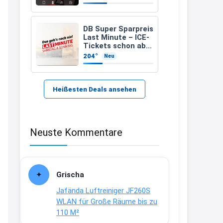
zugelassenen)
21:37
↩
DB Super Sparpreis
Last Minute – ICE-
Kerstin
Tickets schon ab
6,99 Euro statt ab
204°
Neu
Bei EDEKA
17,99 Euro
21:37
↩
Heißesten Deals ansehen
Joachim
Haribo Roadshow / 100 Orte / ab
Neuste Kommentare
29.07
www.haribo.com/de-
de/aktuelles...
13:04
Grischa
↩
Jafända Luftreiniger JF260S
Joachim
WLAN für Große Räume bis zu
110 M²
Ab diesem Jahr gibt es keine