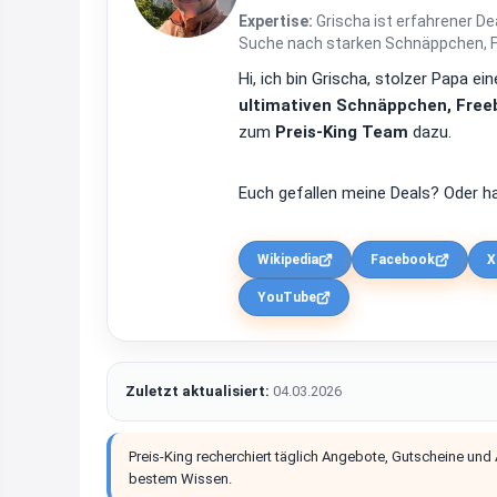
Expertise:
Grischa ist erfahrener De
Suche nach starken Schnäppchen, Fre
Hi, ich bin Grischa, stolzer Papa 
ultimativen Schnäppchen, Freeb
zum
Preis-King Team
dazu.
Euch gefallen meine Deals? Oder ha
Wikipedia
Facebook
X
YouTube
Zuletzt aktualisiert:
04.03.2026
Preis-King recherchiert täglich Angebote, Gutscheine und
bestem Wissen.