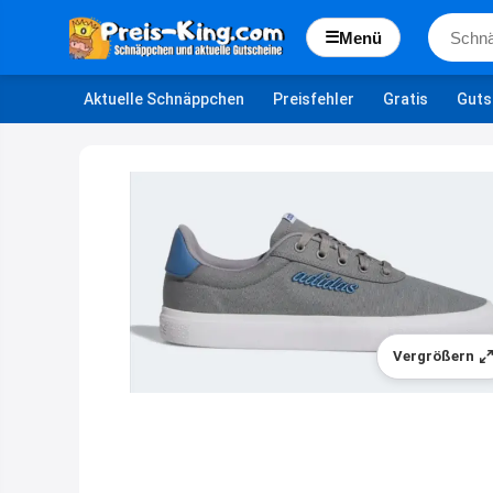
☰
Menü
Aktuelle Schnäppchen
Preisfehler
Gratis
Guts
Vergrößern