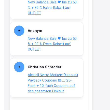
New Balance Sale 🖤 bis zu 50
Text weiter unten
% + 30 % Extra-Rabatt auf
shop.bioeg.de/aufkleber-
OUTLET
achtun...
2:24
Anonym
↩
New Balance Sale 🖤 bis zu 50
Joachim
% + 30 % Extra-Rabatt auf
OUTLET
Gratis personalisierte 7-Tage
Ration Micronährstoffe/ Vitamine
www.dunatura.com/free-trial...
Christian Schröder
2:28
Aktuell Netto Marken-Discount
↩
Payback Coupons 🟦⬜ 25-
Fach + 10-fach Coupons auf
Joachim
den gesamten Einkauf
Gratis 11 versch. Orthomol
Proben
www.orthomol.com/de-
de/service...