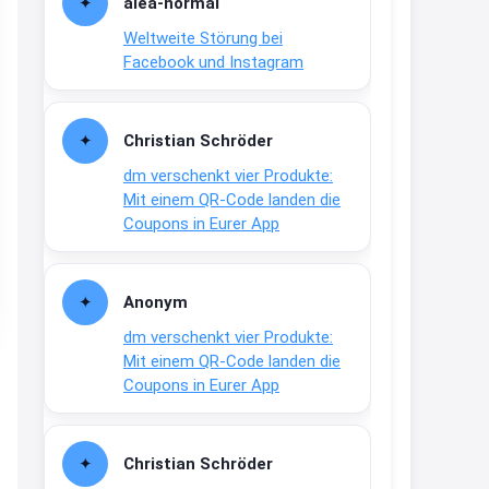
alea-normai
21:27
Weltweite Störung bei
↩
Facebook und Instagram
Joachim
Gratis medizinische Zahncreme
Christian Schröder
www.meineapotheke.de/
dm verschenkt vier Produkte:
2:19
Mit einem QR-Code landen die
↩
Coupons in Eurer App
Joachim
Gratis Lindani Lineal
Anonym
www.linda.de/vorteile/coupons/...
dm verschenkt vier Produkte:
2:21
Mit einem QR-Code landen die
↩
Coupons in Eurer App
Joachim
Gratis Hitzewarn-Aufkleber /
Christian Schröder
verfärbt sich ab 28 Grad /siehe