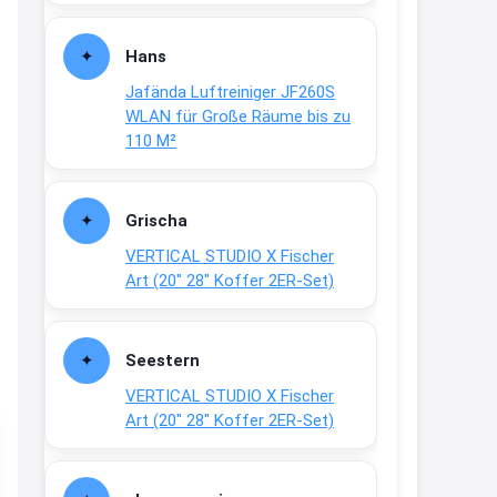
Fielmann-Blinkis mehr / wurde
dauerhaft eingestellt
Hans
www.fielmann-
Jafända Luftreiniger JF260S
group.com/blinkis...
WLAN für Große Räume bis zu
13:44
110 M²
↩
Christian Schröder
Grischa
@Joachim Moin Joachim, schön
VERTICAL STUDIO X Fischer
dich zu sehen, alles gut?
Art (20″ 28″ Koffer 2ER-Set)
15:01
↩
Seestern
Joachim
VERTICAL STUDIO X Fischer
An 01.08. / Sensodyne Rabatt 3€
Art (20″ 28″ Koffer 2ER-Set)
/ max. 15.000
www.erlebe-
haleon.de/#aktuelle...