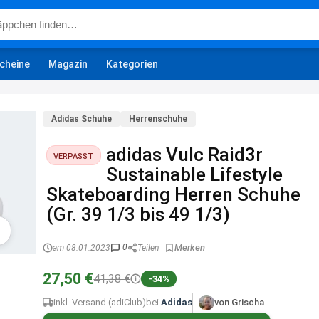
cheine
Magazin
Kategorien
Adidas Schuhe
Herrenschuhe
adidas Vulc Raid3r
VERPASST
Sustainable Lifestyle
Skateboarding Herren Schuhe
(Gr. 39 1/3 bis 49 1/3)
0
am 08.01.2023
Teilen
27,50 €
41,38 €
-34%
inkl. Versand (adiClub)
bei
Adidas
von Grischa