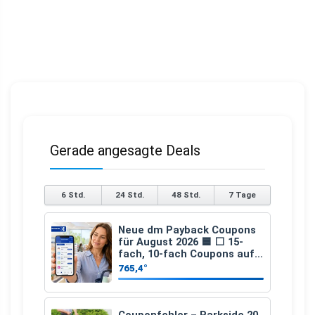
Gerade angesagte Deals
6 Std.
24 Std.
48 Std.
7 Tage
Neue dm Payback Coupons
für August 2026 🟦 ⬜ 15-
fach, 10-fach Coupons auf
den gesamten Einkauf ab 2
765,4°
€