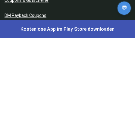
Coupons & Gutscheine
💬
DM Payback Coupons
Kostenlose App im Play Store downloaden
Aral Payback Coupons
Edeka Payback Coupon
Burger King Gutscheine
Preisfehler, Gratisartikel, Cashback & Events
Preisfehler aktuell
Gratisartikel