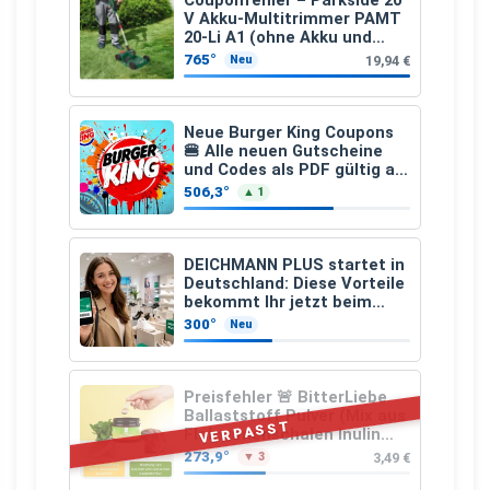
Couponfehler – Parkside 20
V Akku-Multitrimmer PAMT
20-Li A1 (ohne Akku und
Ladegerät)
765°
19,94 €
Neu
Neue Burger King Coupons
🍔 Alle neuen Gutscheine
und Codes als PDF gültig ab
25.07.2026 bis 04.09.2026
506,3°
▲ 1
DEICHMANN PLUS startet in
Deutschland: Diese Vorteile
bekommt Ihr jetzt beim
Schuhkauf
300°
Neu
Preisfehler 🚨 BitterLiebe
Ballaststoff Pulver (Mix aus
VERPASST
Flohsamenschalen Inulin
(Präbiotika) Leinsamen &
273,9°
3,49 €
▼ 3
Apfelfaser)