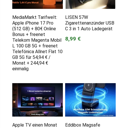
MediaMarkt Tarifwelt:
LISEN 57W
Apple iPhone 17 Pro
Zigarettenanzünder USB
(512 GB) + 80€ Online
C 3 in 1 Auto Ladegerät
Bonus + freenet
8,99 €
Telekom Magenta Mobil
L 100 GB 5G + freenet
Telefónica Allnet Flat 10
GB 5G für 54,94 € /
Monat + 244,94 €
einmalig
Apple TV einen Monat
Eddibox Magsafe