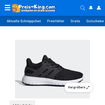
☰
🔔
👤
Aktuelle Schnäppchen
Preisfehler
Gratis
Gutscheine
Vergrößern