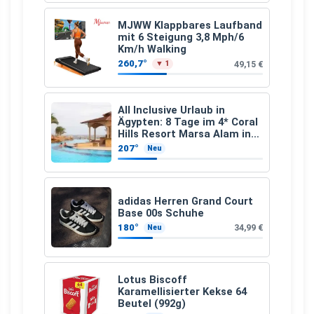
MJWW Klappbares Laufband
mit 6 Steigung 3,8 Mph/6
Km/h Walking
260,7°
49,15 €
▼ 1
All Inclusive Urlaub in
Ägypten: 8 Tage im 4* Coral
Hills Resort Marsa Alam inkl.
Flüge ab 299 € p.P.
207°
Neu
adidas Herren Grand Court
Base 00s Schuhe
180°
34,99 €
Neu
Lotus Biscoff
Karamellisierter Kekse 64
Beutel (992g)