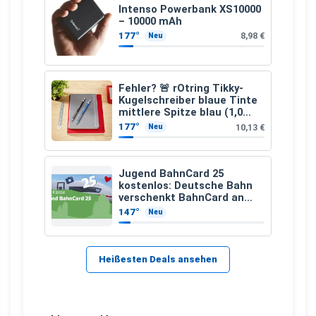
Intenso Powerbank XS10000
– 10000 mAh
177°
8,98 €
Neu
Fehler? 🚨 rOtring Tikky-
Kugelschreiber blaue Tinte
mittlere Spitze blau (1,0
mm – 12 Stück)
177°
10,13 €
Neu
Jugend BahnCard 25
kostenlos: Deutsche Bahn
verschenkt BahnCard an
Kinder und Jugendliche
147°
Neu
Heißesten Deals ansehen