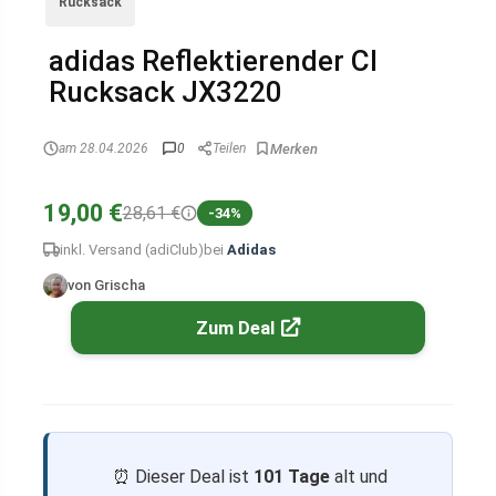
Rucksack
adidas Reflektierender Cl
Rucksack JX3220
am 28.04.2026
0
Teilen
19,00 €
28,61 €
-34%
inkl. Versand (adiClub)
bei
Adidas
von Grischa
Zum Deal
⏰ Dieser Deal ist
101 Tage
alt und