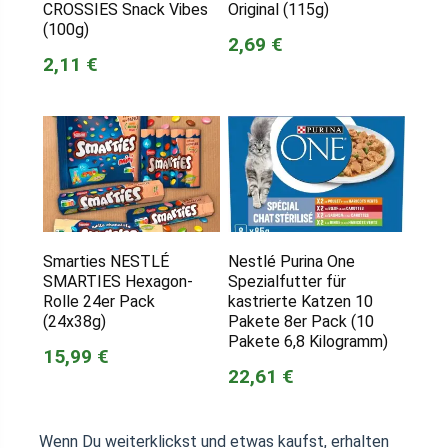
CROSSIES Snack Vibes
Original (115g)
(100g)
2,69 €
2,11 €
Smarties NESTLÉ
Nestlé Purina One
SMARTIES Hexagon-
Spezialfutter für
Rolle 24er Pack
kastrierte Katzen 10
(24x38g)
Pakete 8er Pack (10
Pakete 6,8 Kilogramm)
15,99 €
22,61 €
Wenn Du weiterklickst und etwas kaufst, erhalten