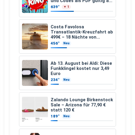
und Codes als PDF gültig ab
25.07.2026 bis 04.09.2026
639°
▼ 1
Costa Favolosa
Transatlantik-Kreuzfahrt ab
499€ – 18 Nächte von
Hamburg nach Guadeloupe
456°
Neu
Ab 13. August bei Aldi: Diese
Funkklingel kostet nur 3,49
Euro
234°
Neu
Zalando Lounge Birkenstock
Sale – Arizona für 77,90 €
statt 120 €
189°
Neu