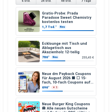
6 Std.
24 Std.
48 Std.
7 Tage
Gratis-Probe: Prada
Paradoxe Sweet Chemistry
kostenlos testen
1,7 Tsd.°
Neu
Ecklounge mit Tisch und
Ablagetisch aus
Akazienholz 12-teilig
786°
255,45 €
Neu
Neue dm Payback Coupons
für August 2026 🟦 ⬜ 15-
fach, 10-fach Coupons auf
den gesamten Einkauf ab 2
696°
▼ 1
€
Neue Burger King Coupons
🍔 Alle neuen Gutscheine