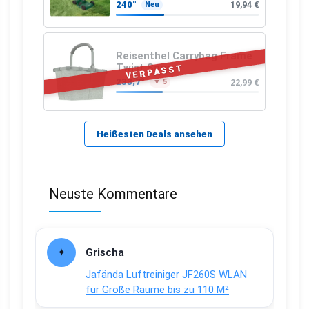
Ladegerät)
240°
19,94 €
Neu
Reisenthel Carrybag Frame
Twist Sage
VERPASST
233,7°
22,99 €
▼ 5
Heißesten Deals ansehen
Neuste Kommentare
Grischa
Jafända Luftreiniger JF260S WLAN
für Große Räume bis zu 110 M²