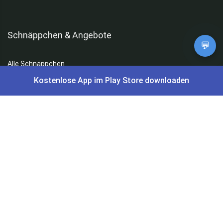
Schnäppchen & Angebote
💬
Alle Schnäppchen
Kostenlose App im Play Store downloaden
Lidl Sonderverkauf
Amazon Spar-Abo
Amazon Angebote
AOK Gratisgeschenke
Gutscheine, Coupons & Payback