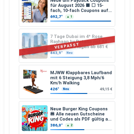
Neue dm Payback Coupons
für August 2026 🟦 ⬜ 15-
fach, 10-fach Coupons auf
den gesamten Einkauf ab 2
692,7°
▲ 1
€
7 Tage Dubai im 4* Rose
Rayhaan by Rotana mit All
VERPASST
Inclusive & Flügen ab 681 €
443,9°
Neu
MJWW Klappbares Laufband
mit 6 Steigung 3,8 Mph/6
Km/h Walking
426°
49,15 €
Neu
Neue Burger King Coupons
🍔 Alle neuen Gutscheine
und Codes als PDF gültig ab
25.07.2026 bis 04.09.2026
386,0°
▲ 2