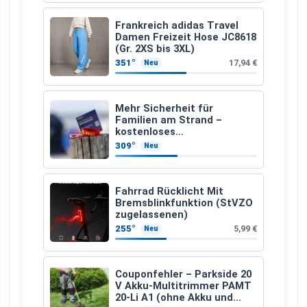
Frankreich adidas Travel
Damen Freizeit Hose JC8618
(Gr. 2XS bis 3XL)
351°
17,94 €
Neu
Mehr Sicherheit für
Familien am Strand –
kostenloses
Kindersuchband der DLRG
309°
Neu
Fahrrad Rücklicht Mit
Bremsblinkfunktion (StVZO
zugelassenen)
255°
5,99 €
Neu
Couponfehler – Parkside 20
V Akku-Multitrimmer PAMT
20-Li A1 (ohne Akku und