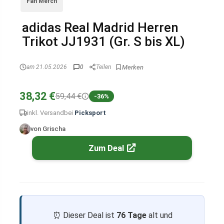
Fan Merch
adidas Real Madrid Herren
Trikot JJ1931 (Gr. S bis XL)
am 21.05.2026
0
Teilen
38,32 €
59,44 €
-36%
inkl. Versand
bei
Picksport
von Grischa
Zum Deal
⏰ Dieser Deal ist
76 Tage
alt und