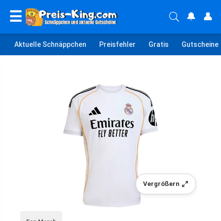
☰
🔔
👤
Aktuelle Schnäppchen
Preisfehler
Gratis
Gutscheine
Vergrößern