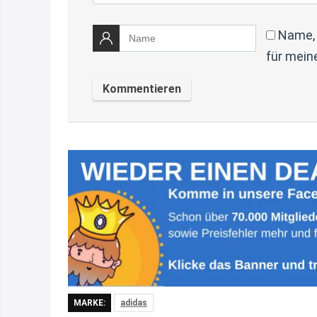
Name, 
für mein
MARKE:
adidas