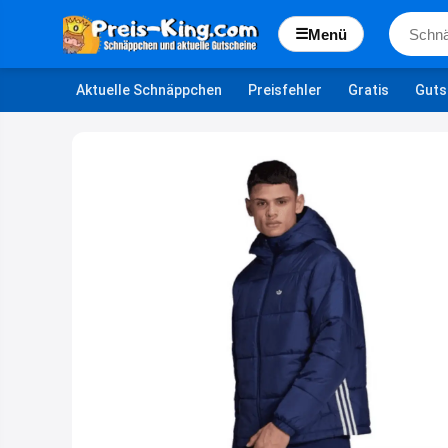
☰
Menü
Aktuelle Schnäppchen
Preisfehler
Gratis
Guts