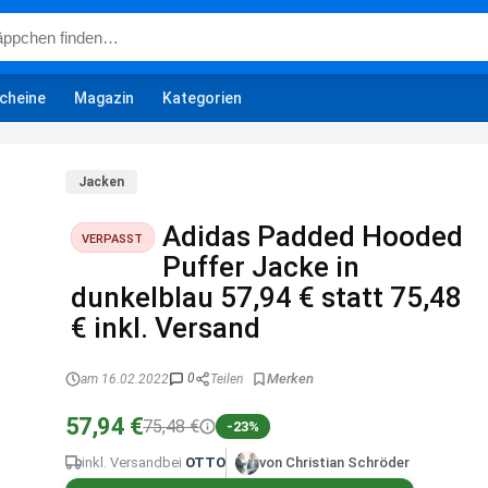
cheine
Magazin
Kategorien
Jacken
Adidas Padded Hooded
VERPASST
Puffer Jacke in
dunkelblau 57,94 € statt 75,48
€ inkl. Versand
0
am 16.02.2022
Teilen
57,94 €
75,48 €
-23%
inkl. Versand
bei
OTTO
von Christian Schröder