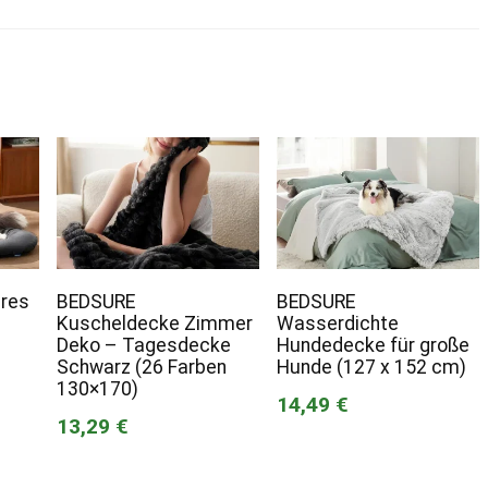
res
BEDSURE
BEDSURE
Kuscheldecke Zimmer
Wasserdichte
Deko – Tagesdecke
Hundedecke für große
Schwarz (26 Farben
Hunde (127 x 152 cm)
130×170)
14,49 €
13,29 €