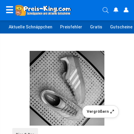
☰
🔔
👤
Aktuelle Schnäppchen
Preisfehler
Gratis
Gutscheine
Vergrößern