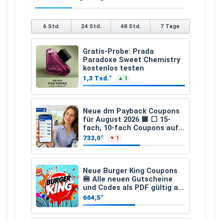
6 Std.
24 Std.
48 Std.
7 Tage
Gratis-Probe: Prada
Paradoxe Sweet Chemistry
kostenlos testen
1,3 Tsd.°
▲ 1
Neue dm Payback Coupons
für August 2026 🟦 ⬜ 15-
fach, 10-fach Coupons auf
den gesamten Einkauf ab 2
733,0°
▼ 1
€
Neue Burger King Coupons
🍔 Alle neuen Gutscheine
und Codes als PDF gültig ab
25.07.2026 bis 04.09.2026
664,5°