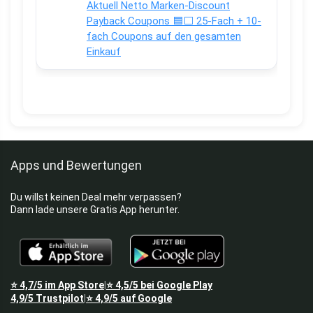
Aktuell Netto Marken-Discount
Payback Coupons 🟦⬜ 25-Fach + 10-
fach Coupons auf den gesamten
Einkauf
Apps und Bewertungen
Du willst keinen Deal mehr verpassen?
Dann lade unsere Gratis App herunter.
⭐
4,7/5
im App Store
⭐
4,5/5
bei Google Play
|
4,9/5
Trustpilot
⭐
4,9/5
auf Google
|