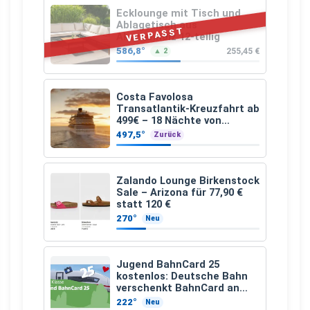
Ecklounge mit Tisch und
Ablagetisch aus
VERPASST
Akazienholz 12-teilig
586,8°
255,45 €
▲ 2
Costa Favolosa
Transatlantik-Kreuzfahrt ab
499€ – 18 Nächte von
Hamburg nach Guadeloupe
497,5°
Zurück
Zalando Lounge Birkenstock
Sale – Arizona für 77,90 €
statt 120 €
270°
Neu
Jugend BahnCard 25
kostenlos: Deutsche Bahn
verschenkt BahnCard an
Kinder und Jugendliche
222°
Neu